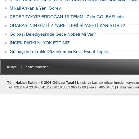
Mikail Arıkan’a Yeni Görev
RECEP TAYYİP ERDOĞAN 15 TEMMUZ’da GÖLBAŞI’nda
ODABAŞI’NIN GİZLİ ZİYARETLERİ SİYASETİ KARIŞTIRDI!
Gölbaşı Belediyesi’nde Gece Nöbeti Mi Var?
İNCEK PARKI’NI YOK ETTİNİZ
Gölbaşı’nda Trafik Düzenlemesi Krizi: Esnaf Tepkili,
|
Künye
eğitim haberleri
Tüm Hakları Saklıdır © 2008 Gölbaşı Taraf
| İzinsiz ve kaynak gösterilmeden yayınla
Tel : 0312 484 23 84 0541 200 20 19 0533 966 12 89 | Faks : 485 04 53 |
Haber Yazılımı