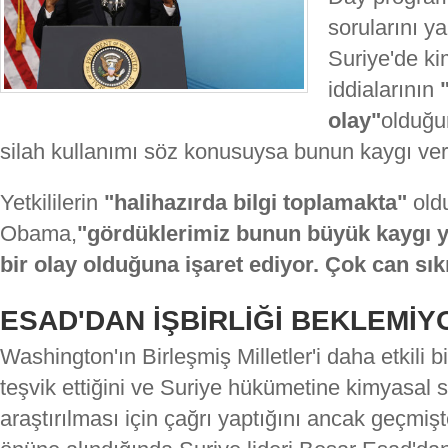
sorularını y
Suriye'de ki
iddialarının
olay"
olduğu
silah kullanımı söz konusuysa bunun kaygı veric
Yetkililerin
"halihazırda bilgi toplamakta"
oldu
Obama,
"gördüklerimiz bunun büyük kaygı 
bir olay olduğuna işaret ediyor. Çok can sık
ESAD'DAN İŞBİRLİĞİ BEKLEMİ
Washington'ın Birleşmiş Milletler'i daha etkili
teşvik ettiğini ve Suriye hükümetine kimyasal si
araştırılması için çağrı yaptığını ancak geçmi