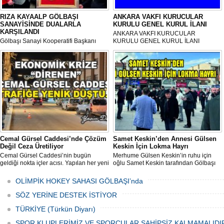
RIZA KAYAALP GÖLBAŞI
ANKARA VAKFI KURUCULAR
SANAYİSİNDE DUALARLA
KURULU GENEL KURUL İLANI
KARŞILANDI
ANKARA VAKFI KURUCULAR
Gölbaşı Sanayi Kooperatifi Başkanı
KURULU GENEL KURUL İLANI
Mehmet Aktay öncülüğünde, sanayi
esnafı adına düzenlenen anlamlı anma
programı Sanayi Camii’nde yoğun
katılımla gerçekleştirildi.
Cemal Gürsel Caddesi’nde Çözüm
Samet Keskin’den Annesi Gülsen
Değil Ceza Üretiliyor
Keskin İçin Lokma Hayrı
Cemal Gürsel Caddesi’nin bugün
Merhume Gülsen Keskin’in ruhu için
geldiği nokta içler acısı. Yapılan her yeni
oğlu Samet Keskin tarafından Gölbaşı
uygulama sorunu çözmek bir yana,
Meydanı’nda bulunan Bozkurt Heykeli
adeta başka bir noktaya taşıyor
önünde lokma ikramı gerçekleştirildi.
OLİMPİK HOKEY SAHASI GÖLBAŞI’nda
Düzenlenen hayra çok sayıda siyasi
temsilci, sivil toplum kuruluşu üyeleri ve
SÖZ YERİNE DESTEK İSTİYOR
vatandaşlar katıldı.
TÜRKİYE (Türkün Diyarı)
SPOR KLUPLERİMİZ VE SPORCULAR SAHİPSİZ KALMAMALIDI