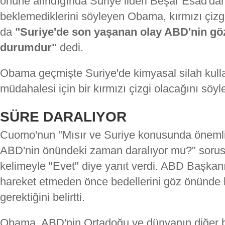
önüne alındığında Suriye lideri Beşar Esad'dan 
beklemediklerini söyleyen Obama, kırmızı çizgile
da
"Suriye'de son yaşanan olay ABD'nin gö
durumdur"
dedi.
Obama geçmişte Suriye'de kimyasal silah kull
müdahalesi için bir kırmızı çizgi olacağını söyl
SÜRE DARALIYOR
Cuomo'nun "Mısır ve Suriye konusunda önemli 
ABD'nin önündeki zaman daralıyor mu?" soru
kelimeyle "Evet" diye yanıt verdi. ABD Başkanı,
hareket etmeden önce bedellerini göz önünde 
gerektiğini belirtti.
Obama, ABD'nin Ortadoğu ve dünyanın diğer bö