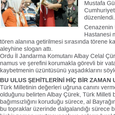
Mustafa Gül
Cumhuriyet
düzenlendi
Cenazenin 
Hastanesi 
tören alanına getirilmesi sırasında törene ka
aleyhine slogan attı.
Ordu İl Jandarma Komutanı Albay Celal Çüre
namus ve şerefini korumakla görevli bir vat
kaybetmenin üzüntüsünü yaşadıklarını söyl
BU ULUS ŞEHİTLERİNİ HİÇ BİR ZAMA
Türk Milletinin değerleri uğruna canını ve
olduğunu belirten Albay Çürek, Türk Milleti
bağımsızlığını koruduğu sürece, al Bayrağı
bu topraklar üzerinde dalgalandığı sürece bu