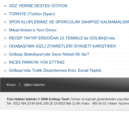
Düzenlenen hayra çok sayıda siyasi
temsilci, sivil toplum kuruluşu üyeleri ve
SÖZ YERİNE DESTEK İSTİYOR
vatandaşlar katıldı.
TÜRKİYE (Türkün Diyarı)
SPOR KLUPLERİMİZ VE SPORCULAR SAHİPSİZ KALMAMALIDI
Mikail Arıkan’a Yeni Görev
RECEP TAYYİP ERDOĞAN 15 TEMMUZ’da GÖLBAŞI’nda
ODABAŞI’NIN GİZLİ ZİYARETLERİ SİYASETİ KARIŞTIRDI!
Gölbaşı Belediyesi’nde Gece Nöbeti Mi Var?
İNCEK PARKI’NI YOK ETTİNİZ
Gölbaşı’nda Trafik Düzenlemesi Krizi: Esnaf Tepkili,
|
Künye
eğitim haberleri
Tüm Hakları Saklıdır © 2008 Gölbaşı Taraf
| İzinsiz ve kaynak gösterilmeden yayınla
Tel : 0312 484 23 84 0541 200 20 19 0533 966 12 89 | Faks : 485 04 53 |
Haber Yazılımı