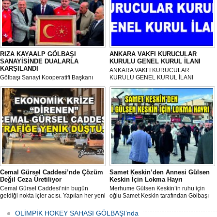
RIZA KAYAALP GÖLBAŞI
ANKARA VAKFI KURUCULAR
SANAYİSİNDE DUALARLA
KURULU GENEL KURUL İLANI
KARŞILANDI
ANKARA VAKFI KURUCULAR
Gölbaşı Sanayi Kooperatifi Başkanı
KURULU GENEL KURUL İLANI
Mehmet Aktay öncülüğünde, sanayi
esnafı adına düzenlenen anlamlı anma
programı Sanayi Camii’nde yoğun
katılımla gerçekleştirildi.
Cemal Gürsel Caddesi’nde Çözüm
Samet Keskin’den Annesi Gülsen
Değil Ceza Üretiliyor
Keskin İçin Lokma Hayrı
Cemal Gürsel Caddesi’nin bugün
Merhume Gülsen Keskin’in ruhu için
geldiği nokta içler acısı. Yapılan her yeni
oğlu Samet Keskin tarafından Gölbaşı
uygulama sorunu çözmek bir yana,
Meydanı’nda bulunan Bozkurt Heykeli
adeta başka bir noktaya taşıyor
önünde lokma ikramı gerçekleştirildi.
OLİMPİK HOKEY SAHASI GÖLBAŞI’nda