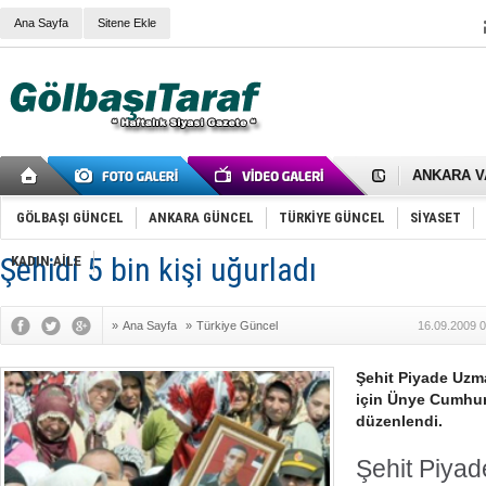
Ana Sayfa
Sitene Ekle
RIZA KAY
ANKARA V
Gölbaşı’nd
Cemal Gürs
Samet Kesk
GÖLBAŞI GÜNCEL
ANKARA GÜNCEL
TÜRKİYE GÜNCEL
SİYASET
FAİZ ORAN
OLİMPİK 
Şehidi 5 bin kişi uğurladı
KADIN AİLE
SÖZ YERİ
TÜRKİYE (T
SPOR KLU
»
Ana Sayfa
»
Türkiye Güncel
16.09.2009 0
Mikail Arı
RECEP TA
ODABAŞI’N
Şehit Piyade Uzm
Gölbaşı Be
için Ünye Cumhur
İNCEK PAR
düzenlendi.
Şehit Piya