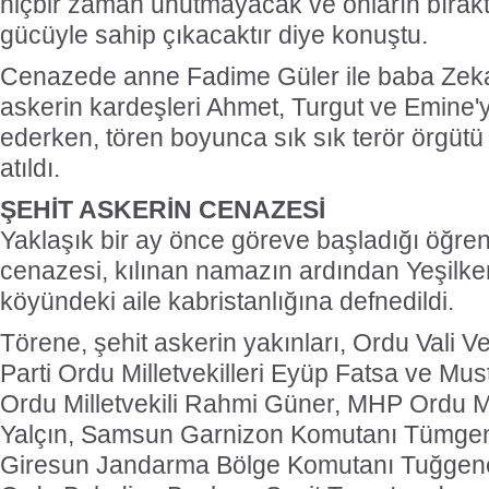
hiçbir zaman unutmayacak ve onların bırak
gücüyle sahip çıkacaktır diye konuştu.
Cenazede anne Fadime Güler ile baba Zekai
askerin kardeşleri Ahmet, Turgut ve Emine'yi 
ederken, tören boyunca sık sık terör örgütü
atıldı.
ŞEHİT ASKERİN CENAZESİ
Yaklaşık bir ay önce göreve başladığı öğren
cenazesi, kılınan namazın ardından Yeşilken
köyündeki aile kabristanlığına defnedildi.
Törene, şehit askerin yakınları, Ordu Vali V
Parti Ordu Milletvekilleri Eyüp Fatsa ve M
Ordu Milletvekili Rahmi Güner, MHP Ordu Mi
Yalçın, Samsun Garnizon Komutanı Tümgen
Giresun Jandarma Bölge Komutanı Tuğgene