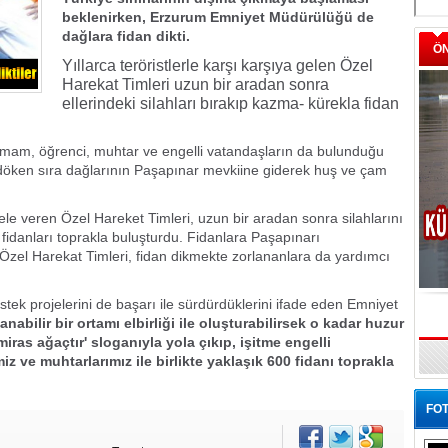
beklenirken, Erzurum Emniyet Müdürülüğü de
dağlara fidan dikti.
Ö
Yıllarca teröristlerle karşı karşıya gelen Özel
Harekat Timleri uzun bir aradan sonra
ellerindeki silahları bırakıp kazma- kürekla fidan
imam, öğrenci, muhtar ve engelli vatandaşların da bulunduğu
ndöken sıra dağlarının Paşapınar mevkiine giderek huş ve çam
ele veren Özel Hareket Timleri, uzun bir aradan sonra silahlarını
e fidanları toprakla buluşturdu. Fidanlara Paşapınarı
Özel Harekat Timleri, fidan dikmekte zorlananlara da yardımcı
ek projelerini de başarı ile sürdürdüklerini ifade eden Emniyet
nabilir bir ortamı elbirliği ile oluşturabilirsek o kadar huzur
iras ağaçtır' sloganıyla yola çıkıp, işitme engelli
iz ve muhtarlarımız ile birlikte yaklaşık 600 fidanı toprakla
FOT