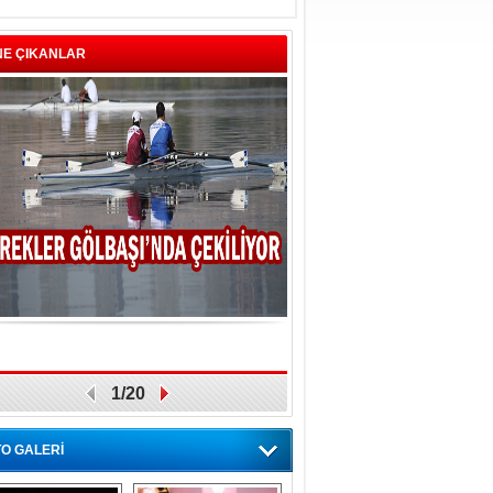
NE ÇIKANLAR
1/20
O GALERİ