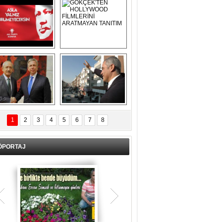
Asla Yalnız 
GÖKÇEK'TEN 
Yürümeyeceksin 
HOLLYWOOD 
Uzun Adam
FİLMLERİNİ 
ARATMAYAN 
TANITIM
L İÇERİ ZÜBÜK!
ERCAN ŞİMŞEK 
GÖLBAŞI'NDA 
1
2
3
4
5
6
7
8
KASIRGA ETKİSİ 
YARATTI !
ÖPORTAJ
Teşrik tekbiri nedir? Ne anlama gelir?
Kurban Bayramının arefe günü sabah
namazından itibaren bayramın