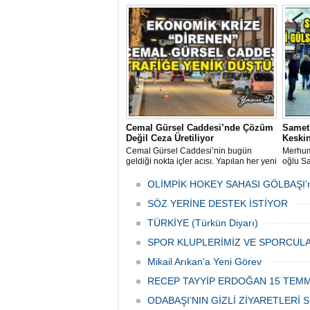
Mehmet Aktay öncülüğünde, sanayi
esnafı adına düzenlenen anlamlı anma
programı Sanayi Camii’nde yoğun
katılımla gerçekleştirildi.
Cemal Gürsel Caddesi’nde Çözüm
Samet
Değil Ceza Üretiliyor
Keskin
Cemal Gürsel Caddesi’nin bugün
Merhum
geldiği nokta içler acısı. Yapılan her yeni
oğlu Sa
uygulama sorunu çözmek bir yana,
Meydan
adeta başka bir noktaya taşıyor
önünde 
OLİMPİK HOKEY SAHASI GÖLBAŞI’
Düzenl
SÖZ YERİNE DESTEK İSTİYOR
temsilc
vatanda
TÜRKİYE (Türkün Diyarı)
SPOR KLUPLERİMİZ VE SPORCULA
Mikail Arıkan’a Yeni Görev
RECEP TAYYİP ERDOĞAN 15 TEMM
ODABAŞI’NIN GİZLİ ZİYARETLERİ S