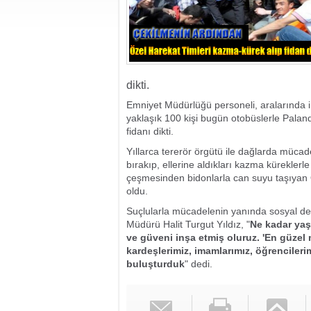
dikti.
Emniyet Müdürlüğü personeli, aralarında 
yaklaşık 100 kişi bugün otobüslerle Pala
fidanı dikti.
Yıllarca tererör örgütü ile dağlarda mücad
bırakıp, ellerine aldıkları kazma küreklerl
çeşmesinden bidonlarla can suyu taşıyan 
oldu.
Suçlularla mücadelenin yanında sosyal dest
Müdürü Halit Turgut Yıldız, "
Ne kadar yaşa
ve güveni inşa etmiş oluruz. 'En güzel m
kardeşlerimiz, imamlarımız, öğrencilerim
buluşturduk
" dedi.