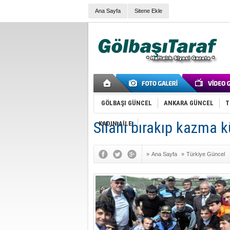
Ana Sayfa
Sitene Ekle
GÖLBAŞI GÜNCEL
ANKARA GÜNCEL
T
Silahı bırakıp kazma kü
KADIN AİLE
»
Ana Sayfa
»
Türkiye Güncel