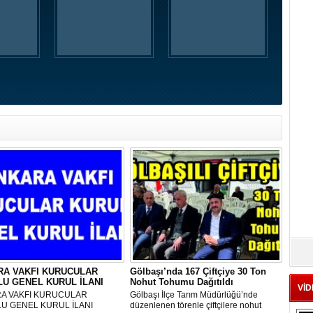
RA VAKFI KURUCULAR
Gölbaşı’nda 167 Çiftçiye 30 Ton
U GENEL KURUL İLANI
Nohut Tohumu Dağıtıldı
VİD
A VAKFI KURUCULAR
Gölbaşı İlçe Tarım Müdürlüğü’nde
U GENEL KURUL İLANI
düzenlenen törenle çiftçilere nohut