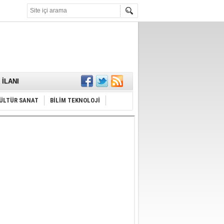
KARŞILANDI
İLANI
ldı
or
Hayrı
ÜLTÜR SANAT
BİLİM TEKNOLOJİ
MAMALIDIR.
nda
RDI!