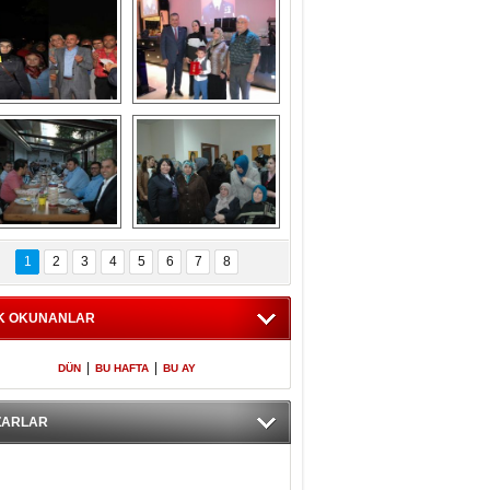
Gölbaşı GAZZE 
Kaymakamlıktan 
İÇİN YÜRÜDÜ
iftar yemeği
aymakamlıktan 
NERGÜL 
iftar yemeği
YILDIRIM SEÇİM 
1
2
3
4
5
6
7
8
BÜROSUNU AÇTI
K OKUNANLAR
|
|
DÜN
BU HAFTA
BU AY
ZARLAR