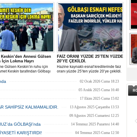
tohumu dağıtıldı. Proje kapsamında
ilçede 37 bin dekarlık alanda 380 ton
tohum desteği sağlanacak.
 Keskin’den Annesi Gülsen
FAİZ ORANI YÜZDE 25’TEN YÜZDE
 İçin Lokma Hayrı
20’YE ÇEKİLDİ.
e Gülsen Keskin’in ruhu için
Hazine kaynaklı esnaf kredilerinde faiz
DA
met Keskin tarafından Gölbaşı
oranı yüzde 25’ten yüzde 20’ye çekildi.
ı’nda bulunan Bozkurt Heykeli
lokma ikramı gerçekleştirildi.
nda
02 Ocak 2026 Cuma 18:23
enen hayra çok sayıda siyasi
i, sivil toplum kuruluşu üyeleri ve
05 Aralık 2025 Cuma 16:40
R
şlar katıldı.
17 Ekim 2025 Cuma 15:02
R SAHİPSİZ KALMAMALIDIR.
13 Ağustos 2025 Çarşamba 13:53
09 Ağustos 2025 Cumartesi 12:25
UZ’da GÖLBAŞI’nda
14 Temmuz 2025 Pazartesi 14:40
İYASETİ KARIŞTIRDI!
04 Temmuz 2025 Cuma 12:50