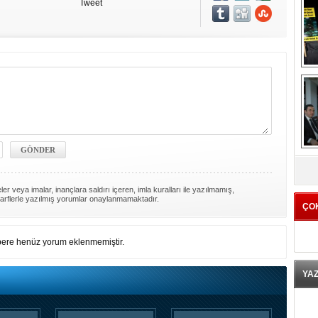
Tweet
K
er veya imalar, inançlara saldırı içeren, imla kuralları ile yazılmamış,
arflerle yazılmış yorumlar onaylanmamaktadır.
ÇO
ere henüz yorum eklenmemiştir.
YA