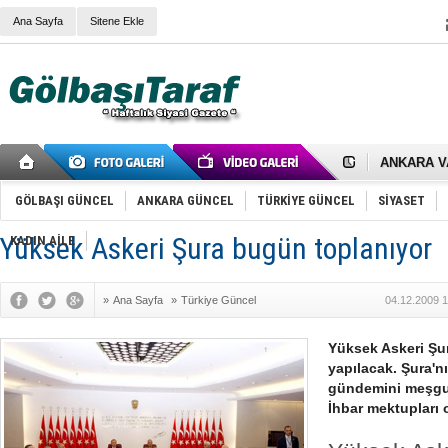
Ana Sayfa
Sitene Ekle
RIZA KAY
ANKARA V
Gölbaşı’nd
Cemal Gürs
Samet Kesk
GÖLBAŞI GÜNCEL
ANKARA GÜNCEL
TÜRKİYE GÜNCEL
SİYASET
FAİZ ORAN
OLİMPİK 
Yüksek Askeri Şura bugün toplanıyor
KADIN AİLE
SÖZ YERİ
TÜRKİYE (T
SPOR KLU
»
Ana Sayfa
»
Türkiye Güncel
04.12.2009 1
Mikail Arı
RECEP TA
ODABAŞI’N
Yüksek Askeri Şu
Gölbaşı Be
yapılacak. Şura'nı
İNCEK PAR
gündemini meşgul 
İhbar mektupları 