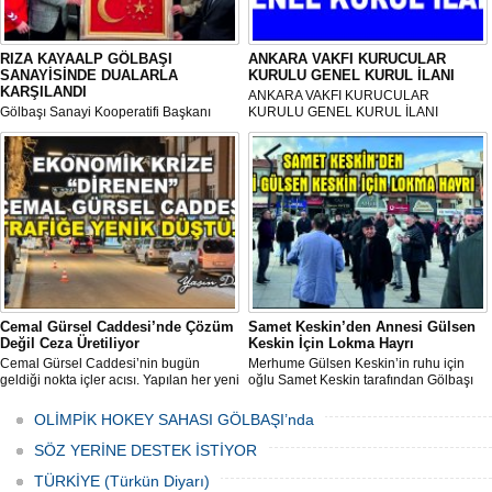
RIZA KAYAALP GÖLBAŞI
ANKARA VAKFI KURUCULAR
SANAYİSİNDE DUALARLA
KURULU GENEL KURUL İLANI
KARŞILANDI
ANKARA VAKFI KURUCULAR
Gölbaşı Sanayi Kooperatifi Başkanı
KURULU GENEL KURUL İLANI
Mehmet Aktay öncülüğünde, sanayi
esnafı adına düzenlenen anlamlı anma
programı Sanayi Camii’nde yoğun
katılımla gerçekleştirildi.
Cemal Gürsel Caddesi’nde Çözüm
Samet Keskin’den Annesi Gülsen
Değil Ceza Üretiliyor
Keskin İçin Lokma Hayrı
Cemal Gürsel Caddesi’nin bugün
Merhume Gülsen Keskin’in ruhu için
geldiği nokta içler acısı. Yapılan her yeni
oğlu Samet Keskin tarafından Gölbaşı
uygulama sorunu çözmek bir yana,
Meydanı’nda bulunan Bozkurt Heykeli
adeta başka bir noktaya taşıyor
önünde lokma ikramı gerçekleştirildi.
OLİMPİK HOKEY SAHASI GÖLBAŞI’nda
Düzenlenen hayra çok sayıda siyasi
temsilci, sivil toplum kuruluşu üyeleri ve
SÖZ YERİNE DESTEK İSTİYOR
vatandaşlar katıldı.
TÜRKİYE (Türkün Diyarı)