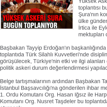
Yüksek Ask
toplantısı 
Şura'nın kon
ülke günde
İrtica ile E
mektupları 
Başbakan Tayyip Erdoğan'ın başkanlığınd
toplantıda Türk Silahlı Kuvvetleri'nde disipli
görüşülecek, Türkiye'nin etki ve ilgi alanları
politik askeri durum değerlendirmesi yapıla
Belge tartışmalarının ardından Başbakan Ta
İstanbul Başsavcılığı'na gönderilen ihbar 
1. Ordu Komutanı Org. Hasan Iğsız ile Harp
Komutanı Org. Nusret Taşdeler bu toplantı