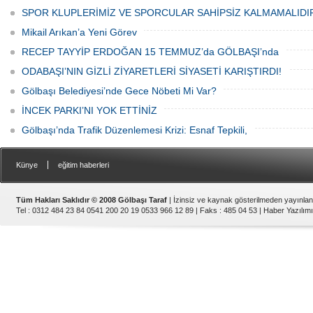
SPOR KLUPLERİMİZ VE SPORCULAR SAHİPSİZ KALMAMALIDI
Mikail Arıkan’a Yeni Görev
RECEP TAYYİP ERDOĞAN 15 TEMMUZ’da GÖLBAŞI’nda
ODABAŞI’NIN GİZLİ ZİYARETLERİ SİYASETİ KARIŞTIRDI!
Gölbaşı Belediyesi’nde Gece Nöbeti Mi Var?
İNCEK PARKI’NI YOK ETTİNİZ
Gölbaşı’nda Trafik Düzenlemesi Krizi: Esnaf Tepkili,
|
Künye
eğitim haberleri
Tüm Hakları Saklıdır © 2008 Gölbaşı Taraf
| İzinsiz ve kaynak gösterilmeden yayınla
Tel : 0312 484 23 84 0541 200 20 19 0533 966 12 89 | Faks : 485 04 53 |
Haber Yazılımı