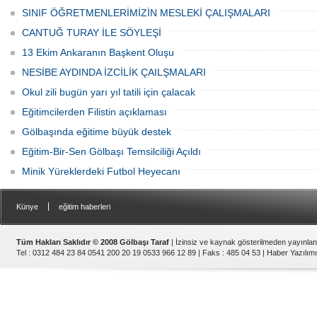
SINIF ÖĞRETMENLERİMİZİN MESLEKİ ÇALIŞMALARI
CANTUĞ TURAY İLE SÖYLEŞİ
13 Ekim Ankaranın Başkent Oluşu
NESİBE AYDINDA İZCİLİK ÇAILŞMALARI
Okul zili bugün yarı yıl tatili için çalacak
Eğitimcilerden Filistin açıklaması
Gölbaşında eğitime büyük destek
Eğitim-Bir-Sen Gölbaşı Temsilciliği Açıldı
Minik Yüreklerdeki Futbol Heyecanı
|
Künye
eğitim haberleri
Tüm Hakları Saklıdır © 2008 Gölbaşı Taraf
| İzinsiz ve kaynak gösterilmeden yayınla
Tel : 0312 484 23 84 0541 200 20 19 0533 966 12 89 | Faks : 485 04 53 |
Haber Yazılımı