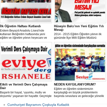
İlk Öğretim Haftası Kutlandı
Hüseyin Balcı'nın Yeni Eğitim Yılı
Mesajı
Erdem Beyazıt Anadolu Lisesi'nde
kutlanan İlköğretim haftasında yeni
2014 - 2015 Eğitim Öğretim yılının ilk
eğitim ve öğretim yılının heyecanı ve
gününde İlçe Milli Eğitim Müdürü
önemi temalı konuşmalar yapıldı.
Hayrettin Balcı yayınladığı mesaj ile
öğrencilere, öğretmenlere ve velilere
önemli çağrılarda bulundu.
Etkili ve Verimli Ders Çalışmaya
NEDEN KAYGILANIYORUM?
Dair
Eğitim ve öğretim sistemimizin
Başarılı bir hayat, ‘uyumlu, mutlu ve
karşılaştığı en büyük problemlerin
doyumlu’ yaşanan bir hayattır. Geçmişte
başında sınavlara ve geleceğe yönelik
başarı için, aynı öneriyi içeren tek bir
kaygılar gelir.
reçete sunulurdu
Cumhuriyet Bayramını Çoşkuyla Kutladık