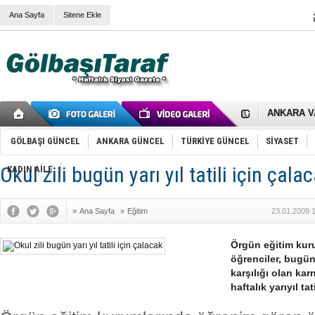
Ana Sayfa
Sitene Ekle
RIZA KAY
ANKARA V
Gölbaşı’nd
Cemal Gürs
Samet Kesk
GÖLBAŞI GÜNCEL
ANKARA GÜNCEL
TÜRKİYE GÜNCEL
SİYASET
FAİZ ORAN
OLİMPİK 
Okul zili bugün yarı yıl tatili için çala
KADIN AİLE
SÖZ YERİ
TÜRKİYE (T
SPOR KLU
»
Ana Sayfa
»
Eğitim
23.01.2009 
Mikail Arı
RECEP TA
ODABAŞI’N
Örgün eğitim kur
Gölbaşı Be
öğrenciler, bugün 
İNCEK PAR
karşılığı olan kar
haftalık yarıyıl ta