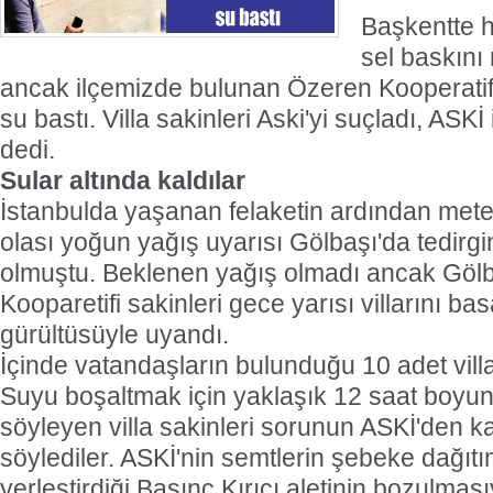
Başkentte 
sel baskın
ancak ilçemizde bulunan Özeren Kooperatifi'n
su bastı. Villa sakinleri Aski'yi suçladı, ASKİ i
dedi.
Sular altında kaldılar
İstanbulda yaşanan felaketin ardından mete
olası yoğun yağış uyarısı Gölbaşı'da tedirg
olmuştu. Beklenen yağış olmadı ancak Göl
Kooparetifi sakinleri gece yarısı villarını b
gürültüsüyle uyandı.
İçinde vatandaşların bulunduğu 10 adet villa
Suyu boşaltmak için yaklaşık 12 saat boyunc
söyleyen villa sakinleri sorunun ASKİ'den k
söylediler. ASKİ'nin semtlerin şebeke dağıt
yerleştirdiği Basınç Kırıcı aletinin bozulması