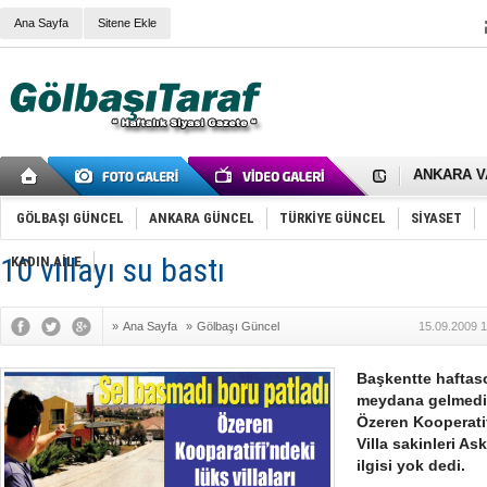
Ana Sayfa
Sitene Ekle
RIZA KAY
ANKARA V
Gölbaşı’nd
Cemal Gürs
Samet Kesk
GÖLBAŞI GÜNCEL
ANKARA GÜNCEL
TÜRKİYE GÜNCEL
SİYASET
FAİZ ORAN
OLİMPİK 
10 villayı su bastı
KADIN AİLE
SÖZ YERİ
TÜRKİYE (T
SPOR KLU
»
Ana Sayfa
»
Gölbaşı Güncel
15.09.2009 1
Mikail Arı
RECEP TA
ODABAŞI’N
Başkentte haftas
Gölbaşı Be
meydana gelmedi
İNCEK PAR
Özeren Kooperatifi
Villa sakinleri Ask
ilgisi yok dedi.