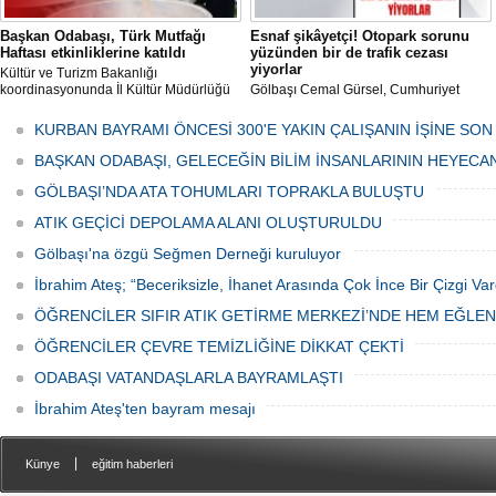
Başkan Odabaşı, Türk Mutfağı
Esnaf şikâyetçi! Otopark sorunu
Haftası etkinliklerine katıldı
yüzünden bir de trafik cezası
yiyorlar
Kültür ve Turizm Bakanlığı
koordinasyonunda İl Kültür Müdürlüğü
Gölbaşı Cemal Gürsel, Cumhuriyet
tarafından düzenlenen "Türk Mutfağı
Caddesi ve ara sokaklarda işyeri
Haftası" etkinlikleri Ankara'da devam
bulunan esnaf ve alışverişe gelen
KURBAN BAYRAMI ÖNCESİ 300'E YAKIN ÇALIŞANIN İŞİNE SON
ediyor.
vatandaşlar park cezaları yüzünden
canından bezdi.
BAŞKAN ODABAŞI, GELECEĞİN BİLİM İNSANLARININ HEYECA
GÖLBAŞI’NDA ATA TOHUMLARI TOPRAKLA BULUŞTU
ATIK GEÇİCİ DEPOLAMA ALANI OLUŞTURULDU
Gölbaşı'na özgü Seğmen Derneği kuruluyor
İbrahim Ateş; “Beceriksizle, İhanet Arasında Çok İnce Bir Çizgi Var
ÖĞRENCİLER SIFIR ATIK GETİRME MERKEZİ’NDE HEM EĞLE
ÖĞRENCİLER ÇEVRE TEMİZLİĞİNE DİKKAT ÇEKTİ
ODABAŞI VATANDAŞLARLA BAYRAMLAŞTI
İbrahim Ateş'ten bayram mesajı
|
Künye
eğitim haberleri