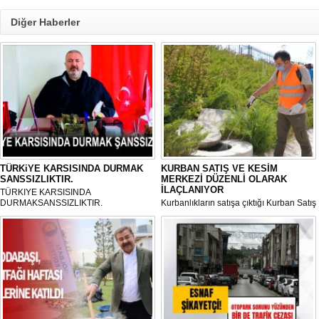
Diğer Haberler
TÜRKiYE KARSISINDA DURMAK
KURBAN SATIŞ VE KESİM
SANSSIZLIKTIR.
MERKEZİ DÜZENLİ OLARAK
İLAÇLANIYOR
TÜRKIYE KARSISINDA
DURMAKSANSSIZLIKTIR.
Kurbanlıkların satışa çıktığı Kurban Satış
ve Kesim Merkezi, haşere ve
mikropların önüne geçilmesi amacıyla
her gün Gölbaşı Belediyesi ekipleri
tarafından düzenli olarak ilaçlanıyor.