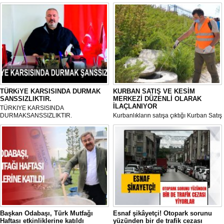
TÜRKiYE KARSISINDA DURMAK
KURBAN SATIŞ VE KESİM
SANSSIZLIKTIR.
MERKEZİ DÜZENLİ OLARAK
İLAÇLANIYOR
TÜRKIYE KARSISINDA
DURMAKSANSSIZLIKTIR.
Kurbanlıkların satışa çıktığı Kurban Satış
ve Kesim Merkezi, haşere ve
mikropların önüne geçilmesi amacıyla
her gün Gölbaşı Belediyesi ekipleri
tarafından düzenli olarak ilaçlanıyor.
Başkan Odabaşı, Türk Mutfağı
Esnaf şikâyetçi! Otopark sorunu
Haftası etkinliklerine katıldı
yüzünden bir de trafik cezası