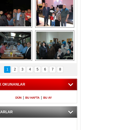
Gölbaşı GAZZE 
Kaymakamlıktan 
İÇİN YÜRÜDÜ
iftar yemeği
aymakamlıktan 
NERGÜL 
iftar yemeği
YILDIRIM SEÇİM 
1
2
3
4
5
6
7
8
BÜROSUNU AÇTI
K OKUNANLAR
|
|
DÜN
BU HAFTA
BU AY
ZARLAR