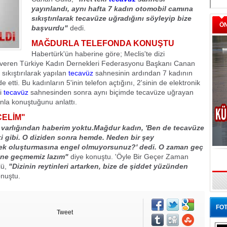
yayınlandı, aynı hafta 7 kadın otomobil camına
sıkıştırılarak tecavüze uğradığını söyleyip bize
Ö
başvurdu"
dedi.
MAĞDURLA TELEFONDA KONUŞTU
Habertürk'ün haberine göre; Meclis'te dizi
i veren Türkiye Kadın Dernekleri Federasyonu Başkanı Canan
 sıkıştırılarak yapılan
tecavüz
sahnesinin ardından 7 kadının
etti. Bu kadınların 5'inin telefon açtığını, 2'sinin de elektronik
ki
tecavüz
sahnesinden sonra aynı biçimde tecavüze uğrayan
onla konuştuğunu anlattı.
ÇELİM"
n varlığından haberim yoktu.Mağdur kadın, 'Ben de tecavüze
 gibi. O diziden sonra hemde. Neden bir şey
ek oluşturmasına engel olmuyorsunuz?' dedi. O zaman geç
nüne geçmemiz lazım"
diye konuştu. 'Öyle Bir Geçer Zaman
lü,
"Dizinin reytinleri artarken, bize de şiddet yüzünden
nuştu.
FOT
Tweet