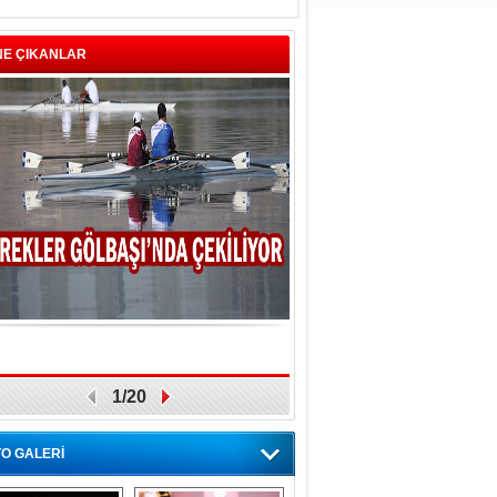
NE ÇIKANLAR
1/20
O GALERİ