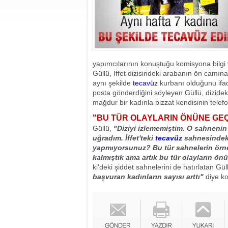
yapımcılarının konuştuğu komisyona bilg
Güllü, İffet dizisindeki arabanın ön camına
aynı şekilde
tecavüz
kurbanı olduğunu ifade 
posta gönderdiğini söyleyen Güllü, dizide
mağdur bir kadınla bizzat kendisinin telef
"BU TÜR OLAYLARIN ÖNÜNE GE
Güllü,
"Diziyi izlememiştim. O sahneni
uğradım. İffet'teki
tecavüz
sahnesindeki
yapmıyorsunuz? Bu tür sahnelerin örn
kalmıştık ama artık bu tür olayların ö
ki'deki şiddet sahnelerini de hatırlatan Gül
başvuran kadınların sayısı arttı"
diye ko