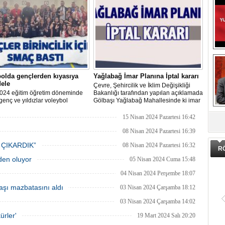
hem de uygulamalı eğitim
yıldönümünü ve 23 Nisan Ulusal
Egemenlik ve Çocuk Bayramı’nı
kutladığı bir mesaj yayınladı:
olda gençlerden kıyasıya
Yağlabağ İmar Planına İptal kararı
ele
Çevre, Şehircilik ve İklim Değişikliği
024 eğitim öğretim döneminde
Bakanlığı tarafından yapılan açıklamada
genç ve yıldızlar voleybol
Gölbaşı Yağlabağ Mahallesinde ki imar
asında birincilik için yarıştı.
planı iptal edildi.
DA
15 Nisan 2024 Pazartesi 16:42
08 Nisan 2024 Pazartesi 16:39
 ÇIKARDIK”
08 Nisan 2024 Pazartesi 16:32
R
eden oluyor
05 Nisan 2024 Cuma 15:48
04 Nisan 2024 Perşembe 18:07
şı mazbatasını aldı
03 Nisan 2024 Çarşamba 18:12
03 Nisan 2024 Çarşamba 14:02
ürler'
19 Mart 2024 Salı 20:20