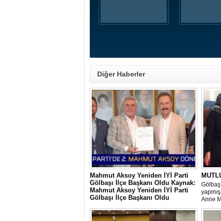
Diğer Haberler
Mahmut Aksoy Yeniden İYİ Parti
MUTL
Gölbaşı İlçe Başkanı Oldu Kaynak:
Gölbaşı
Mahmut Aksoy Yeniden İYİ Parti
yapmış 
Gölbaşı İlçe Başkanı Oldu
Anne M
Mahmut Aksoy Yeniden İYİ Parti Gölbaşı
hem iç
İlçe Başkanı Oldu
ihtiyaç