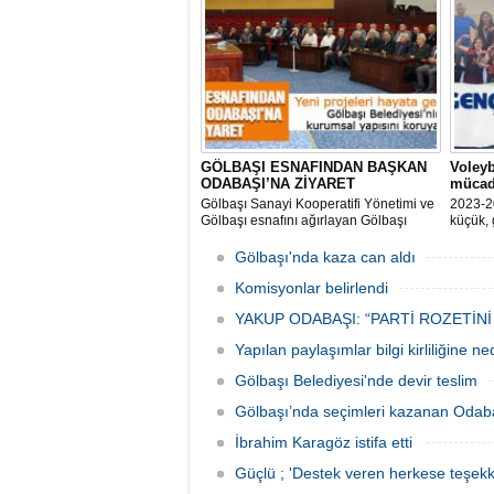
ediyor 
veriyor.
GÖLBAŞI ESNAFINDAN BAŞKAN
Voleyb
ODABAŞI’NA ZİYARET
mücad
Gölbaşı Sanayi Kooperatifi Yönetimi ve
2023-2
Gölbaşı esnafını ağırlayan Gölbaşı
küçük, 
Belediye Başkanı Yakup Odabaşı ilçeyi
müsabak
istişare ile yöneteceklerini belirterek
Gölbaşı'nda kaza can aldı
“Yeni projeleri hayata geçireceğiz.
Gölbaşı’mızın daha yaşanabilir, daha
Komisyonlar belirlendi
düzgün, daha temiz olması için
YAKUP ODABAŞI: “PARTİ ROZETİNİ
Yapılan paylaşımlar bilgi kirliliğine n
Gölbaşı Belediyesi'nde devir teslim
Gölbaşı’nda seçimleri kazanan Odaba
İbrahim Karagöz istifa etti
Güçlü ; 'Destek veren herkese teşekk