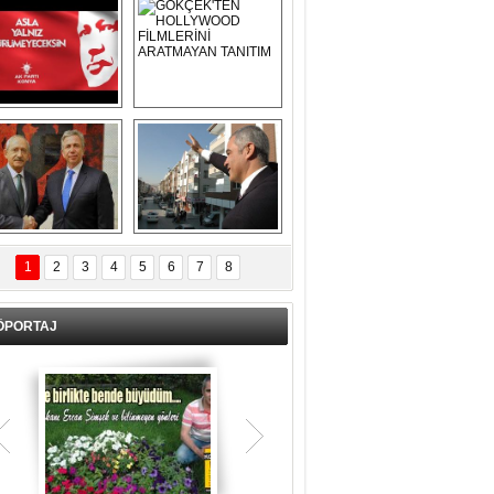
Asla Yalnız 
GÖKÇEK'TEN 
Yürümeyeceksin 
HOLLYWOOD 
Uzun Adam
FİLMLERİNİ 
ARATMAYAN 
TANITIM
L İÇERİ ZÜBÜK!
ERCAN ŞİMŞEK 
GÖLBAŞI'NDA 
1
2
3
4
5
6
7
8
KASIRGA ETKİSİ 
YARATTI !
ÖPORTAJ
Teşrik tekbiri nedir? Ne anlama gelir?
Kurban Bayramının arefe günü sabah
namazından itibaren bayramın