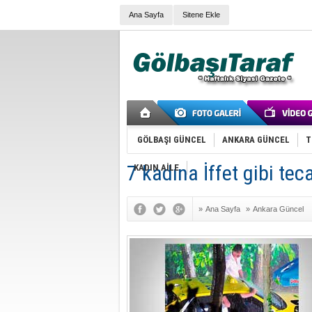
Ana Sayfa
Sitene Ekle
GÖLBAŞI GÜNCEL
ANKARA GÜNCEL
T
7 kadına İffet gibi teca
KADIN AİLE
»
Ana Sayfa
»
Ankara Güncel