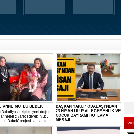
U ANNE MUTLU BEBEK
BAŞKAN YAKUP ODABAŞI’NDAN
23 NİSAN ULUSAL EGEMENLİK VE
 Belediyesi ekipleri yeni doğum
ÇOCUK BAYRAMI KUTLAMA
anneleri ziyaret ederek ‘Mutlu
MESAJI
utlu Bebek’ projesi kapsamında
VİD
erisinde doğum sonrası temel
Gölbaşı Belediye Başkanı Yakup
ların yer aldığı çantayı takdim
Odabaşı, TBMM’nin kuruluşunun 104.