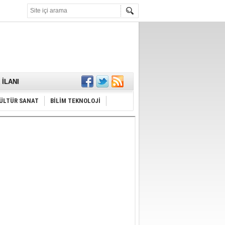
KARŞILANDI
İLANI
ldı
or
Hayrı
ÜLTÜR SANAT
BİLİM TEKNOLOJİ
MAMALIDIR.
nda
RDI!