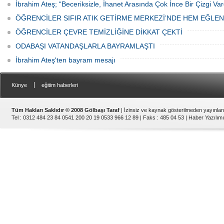
İbrahim Ateş; “Beceriksizle, İhanet Arasında Çok İnce Bir Çizgi Var
ÖĞRENCİLER SIFIR ATIK GETİRME MERKEZİ’NDE HEM EĞLE
ÖĞRENCİLER ÇEVRE TEMİZLİĞİNE DİKKAT ÇEKTİ
ODABAŞI VATANDAŞLARLA BAYRAMLAŞTI
İbrahim Ateş'ten bayram mesajı
|
Künye
eğitim haberleri
Tüm Hakları Saklıdır © 2008 Gölbaşı Taraf
| İzinsiz ve kaynak gösterilmeden yayınla
Tel : 0312 484 23 84 0541 200 20 19 0533 966 12 89 | Faks : 485 04 53 |
Haber Yazılımı