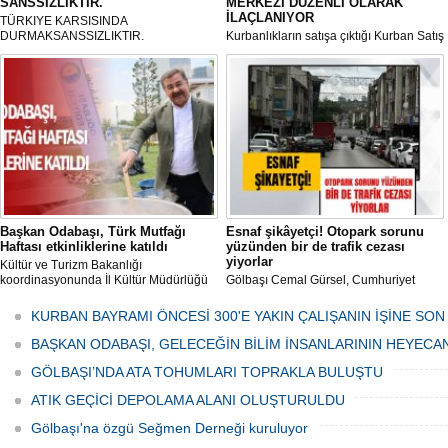
SANSSIZLIKTIR.
MERKEZİ DÜZENLİ OLARAK
İLAÇLANIYOR
TÜRKIYE KARSISINDA
DURMAKSANSSIZLIKTIR.
Kurbanlıkların satışa çıktığı Kurban Satış
ve Kesim Merkezi, haşere ve
mikropların önüne geçilmesi amacıyla
her gün Gölbaşı Belediyesi ekipleri
tarafından düzenli olarak ilaçlanıyor.
Başkan Odabaşı, Türk Mutfağı
Esnaf şikâyetçi! Otopark sorunu
Haftası etkinliklerine katıldı
yüzünden bir de trafik cezası
yiyorlar
Kültür ve Turizm Bakanlığı
koordinasyonunda İl Kültür Müdürlüğü
Gölbaşı Cemal Gürsel, Cumhuriyet
tarafından düzenlenen "Türk Mutfağı
Caddesi ve ara sokaklarda işyeri
Haftası" etkinlikleri Ankara'da devam
bulunan esnaf ve alışverişe gelen
KURBAN BAYRAMI ÖNCESİ 300'E YAKIN ÇALIŞANIN İŞİNE SON
ediyor.
vatandaşlar park cezaları yüzünden
canından bezdi.
BAŞKAN ODABAŞI, GELECEĞİN BİLİM İNSANLARININ HEYECA
GÖLBAŞI’NDA ATA TOHUMLARI TOPRAKLA BULUŞTU
ATIK GEÇİCİ DEPOLAMA ALANI OLUŞTURULDU
Gölbaşı'na özgü Seğmen Derneği kuruluyor