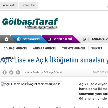
Ana Sayfa
Sitene Ekle
RIZA KAY
ANKARA V
Gölbaşı’nd
Cemal Gürs
Samet Kesk
GÖLBAŞI GÜNCEL
ANKARA GÜNCEL
TÜRKİYE GÜNCEL
SİYASET
FAİZ ORAN
OLİMPİK 
Açık Lise ve Açık İlköğretim sınavları 
KADIN AİLE
SÖZ YERİ
TÜRKİYE (T
SPOR KLU
»
Ana Sayfa
»
Gölbaşı Güncel
16.05.2009 1
Mikail Arı
RECEP TA
ODABAŞI’N
Açık Lise okuyan 
Gölbaşı Be
hafta sonu iki me
İNCEK PAR
sınavının yanı sı
öğrenciler içinde 