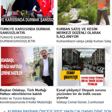
TÜRKiYE KARSISINDA DURMAK
KURBAN SATIŞ VE KESİM
SANSSIZLIKTIR.
MERKEZİ DÜZENLİ OLARAK
İLAÇLANIYOR
TÜRKIYE KARSISINDA
DURMAKSANSSIZLIKTIR.
Kurbanlıkların satışa çıktığı Kurban Satış
ve Kesim Merkezi, haşere ve
mikropların önüne geçilmesi amacıyla
her gün Gölbaşı Belediyesi ekipleri
tarafından düzenli olarak ilaçlanıyor.
Başkan Odabaşı, Türk Mutfağı
Esnaf şikâyetçi! Otopark sorunu
Haftası etkinliklerine katıldı
yüzünden bir de trafik cezası
yiyorlar
Kültür ve Turizm Bakanlığı
koordinasyonunda İl Kültür Müdürlüğü
Gölbaşı Cemal Gürsel, Cumhuriyet
tarafından düzenlenen "Türk Mutfağı
Caddesi ve ara sokaklarda işyeri
Haftası" etkinlikleri Ankara'da devam
bulunan esnaf ve alışverişe gelen
KURBAN BAYRAMI ÖNCESİ 300'E YAKIN ÇALIŞANIN İŞİNE SON