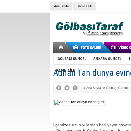
Ana Sayfa
Sitene Ekle
GÖLBAŞI GÜNCEL
ANKARA GÜNCEL
T
Adnan Tan dünya evine
KADIN AİLE
»
Ana Sayfa
»
Gölbaşı Güncel
İlçemizde uzun yıllardan beri yayın hayat
dünyaevine girdi.
Akalın Tesislerinde ya