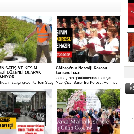
DA
N SATIŞ VE KESİM
Gölbaşı’nın Nostalji Korosu
EZİ DÜZENLİ OLARAK
konsere hazır
ANIYOR
Gölbaşı'nın gönüllülerinden oluşan
ıkların satışa çıktığı Kurban Satış
Mavi Çizgi Sanat Evi Korosu, Mehmet
im Merkezi, haşere ve
Akif Ersoy Kültür Merkezi’nde vereceği
R
ların önüne geçilmesi amacıyla
konsere hızır.
 Gölbaşı Belediyesi ekipleri
dan düzenli olarak ilaçlanıyor.