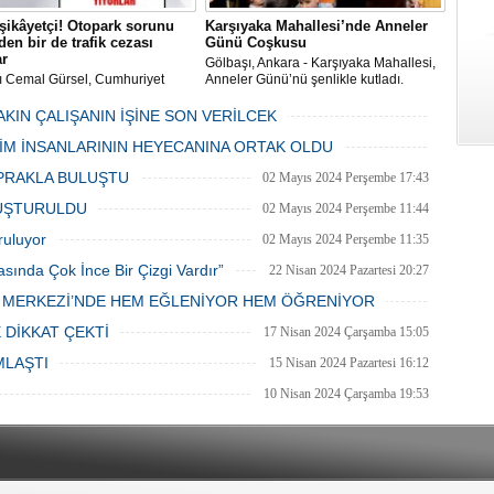
şikâyetçi! Otopark sorunu
Karşıyaka Mahallesi’nde Anneler
en bir de trafik cezası
Günü Coşkusu
ar
Gölbaşı, Ankara - Karşıyaka Mahallesi,
ı Cemal Gürsel, Cumhuriyet
Anneler Günü’nü şenlikle kutladı.
 ve ara sokaklarda işyeri
Mahalle muhtarı Gülay Candemir’in
 esnaf ve alışverişe gelen
öncülüğünde düzenlenen 1. Karşıyaka
AKIN ÇALIŞANIN İŞİNE SON VERİLCEK
şlar park cezaları yüzünden
mahallesi şenliği anneler günü etkinliği
06 Mayıs 2024 Pazartesi 15:47
LİM İNSANLARININ HEYECANINA ORTAK OLDU
an bezdi.
06 Mayıs 2024 Pazartesi 15:31
PRAKLA BULUŞTU
02 Mayıs 2024 Perşembe 17:43
LUŞTURULDU
02 Mayıs 2024 Perşembe 11:44
ruluyor
02 Mayıs 2024 Perşembe 11:35
asında Çok İnce Bir Çizgi Vardır”
22 Nisan 2024 Pazartesi 20:27
E MERKEZİ’NDE HEM EĞLENİYOR HEM ÖĞRENİYOR
20 Nisan 2024 Cumartesi 15:26
 DİKKAT ÇEKTİ
17 Nisan 2024 Çarşamba 15:05
MLAŞTI
15 Nisan 2024 Pazartesi 16:12
10 Nisan 2024 Çarşamba 19:53