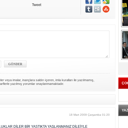
Tweet
K
er veya imalar, inançlara saldırı içeren, imla kuralları ile yazılmamış,
ÇO
arflerle yazılmış yorumlar onaylanmamaktadır.
YA
18 Mart 2009 Çarşamba 01:20
UKLAR DİLER BİR YASTIKTA YAŞLANMANIZ DİLEİYLE