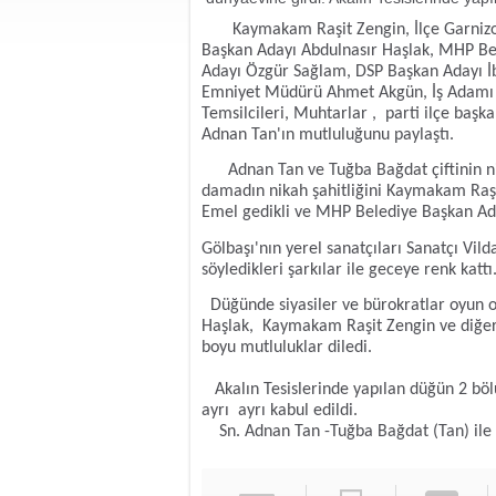
Kaymakam Raşit Zengin, İlçe Garni
Başkan Adayı Abdulnasır Haşlak, MHP Be
Adayı Özgür Sağlam, DSP Başkan Adayı İ
Emniyet Müdürü Ahmet Akgün, İş Adamı
Temsilcileri, Muhtarlar ,
parti ilçe başka
Adnan Tan'ın mutluluğunu paylaştı.
Adnan Tan ve Tuğba Bağdat çiftinin ni
damadın nikah şahitliğini Kaymakam Raş
Emel gedikli ve MHP Belediye Başkan Ad
Gölbaşı'nın yerel sanatçıları Sanatçı Vil
söyledikleri şarkılar ile geceye renk kattı
Düğünde siyasiler ve bürokratlar oyun o
Haşlak, Kaymakam Raşit Zengin ve diğer 
boyu mutluluklar diledi.
Akalın Tesislerinde yapılan düğün 2 bö
ayrı
ayrı kabul edildi.
Sn. Adnan Tan -
Tuğba Bağdat (Tan) ile 