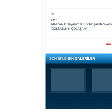
alı
s y h
adnananı kutluyorum.dürüst bir gazeteci.keş
(GÖLBAŞI/NIN ÇÖLAŞANI)
Tüm y
SON EKLENEN
GALERİLER