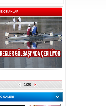
NE ÇIKANLAR
1/20
O GALERİ