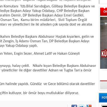
zon Komutanı
Yzb.Bilal Sarıdoğan, Gölbaşı Belediye Başkanı ve
lediye Başkan Adayı Yakup Odabaşı, CHP Belediye Başkan
Ö
brahim Demir, DP Belediye Başkan Adayı Emel Gedikli,
 Osman Tan,
Kamu birim müdürleri,
Sivil Toplum Örgüt
nları ve yöneticileri ile iki aileden çok sayıda dost ve akraba
kahını
Belediye Başkanı Abdulnasır Haşlak kıyarken, gelin ve
it Zengin, İş Adamı Osman Tan, DP Belediye Başkan Adayı
ayı Yakup Odabaşı yaptı.
dan Yeten, Engin Sezer, Ahmet Latif ve Hakan Güneyli
.
ynayıp, halay çekti. Nikahı kıyan Belediye Başkanı Abdulnasır
yöneticiler ile diğer davetliler Adnan ve Tugba Tan'a ömür
lüm halinde yapıldı. Gündüz
ve Gece bölümü olarak davetliler
çiftin kutluyor, bir ömür boyu mutluluklar diliyoruz.
FOT