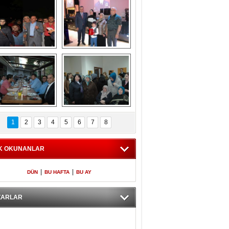
Gölbaşı GAZZE 
Kaymakamlıktan 
İÇİN YÜRÜDÜ
iftar yemeği
aymakamlıktan 
NERGÜL 
iftar yemeği
YILDIRIM SEÇİM 
1
2
3
4
5
6
7
8
BÜROSUNU AÇTI
K OKUNANLAR
|
|
DÜN
BU HAFTA
BU AY
ZARLAR