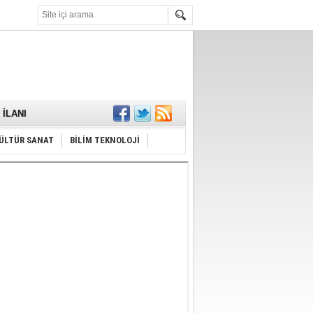
KARŞILANDI
İLANI
ldı
or
Hayrı
ÜLTÜR SANAT
BİLİM TEKNOLOJİ
MAMALIDIR.
nda
RDI!