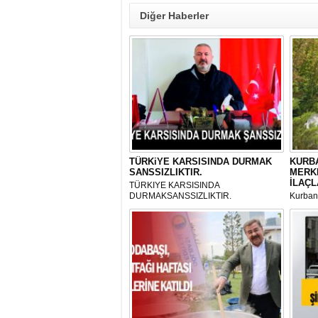
Diğer Haberler
TÜRKiYE KARSISINDA DURMAK
KURBA
SANSSIZLIKTIR.
MERK
İLAÇL
TÜRKIYE KARSISINDA
DURMAKSANSSIZLIKTIR.
Kurbanl
ve Kes
mikrop
her gün
tarafın