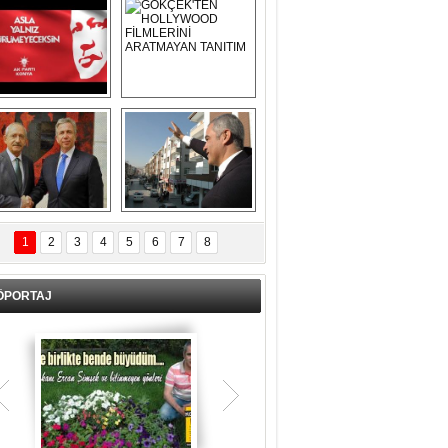
Asla Yalnız 
GÖKÇEK'TEN 
Yürümeyeceksin 
HOLLYWOOD 
Uzun Adam
FİLMLERİNİ 
ARATMAYAN 
TANITIM
L İÇERİ ZÜBÜK!
ERCAN ŞİMŞEK 
GÖLBAŞI'NDA 
1
2
3
4
5
6
7
8
KASIRGA ETKİSİ 
YARATTI !
ÖPORTAJ
Teşrik tekbiri nedir? Ne anlama gelir?
Kurban Bayramının arefe günü sabah
namazından itibaren bayramın