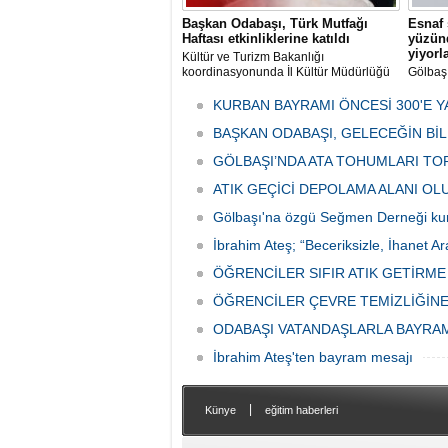
Başkan Odabaşı, Türk Mutfağı
Esnaf 
Haftası etkinliklerine katıldı
yüzünd
yiyorl
Kültür ve Turizm Bakanlığı
koordinasyonunda İl Kültür Müdürlüğü
Gölbaş
tarafından düzenlenen "Türk Mutfağı
Caddesi
Haftası" etkinlikleri Ankara'da devam
bulunan
KURBAN BAYRAMI ÖNCESİ 300'E Y
ediyor.
vatanda
BAŞKAN ODABAŞI, GELECEĞİN Bİ
canınd
GÖLBAŞI’NDA ATA TOHUMLARI TO
ATIK GEÇİCİ DEPOLAMA ALANI O
Gölbaşı'na özgü Seğmen Derneği ku
İbrahim Ateş; “Beceriksizle, İhanet Ar
ÖĞRENCİLER SIFIR ATIK GETİRM
ÖĞRENCİLER ÇEVRE TEMİZLİĞİNE
ODABAŞI VATANDAŞLARLA BAYRA
İbrahim Ateş'ten bayram mesajı
|
Künye
eğitim haberleri