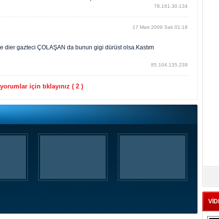
78.161.30.134
17 Mart 2009 Salı 01:18
ke dier gazteci ÇOLAŞAN da bunun gigi dürüst olsa.Kastım
85.104.135.239
orumlar için tıklayınız ( 2 )
VİD