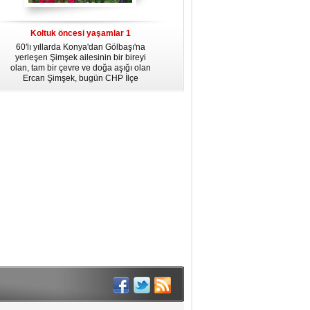
dördüncü gününün ikindi namazına
kadar, yirmiüç farz namazının
arkasından birer defa teşrik tekbiri
Koltuk öncesi yaşamlar 1
getirmeyi unutmayın.
60'lı yıllarda Konya'dan Gölbaşı'na
yerleşen Şimşek ailesinin bir bireyi
olan, tam bir çevre ve doğa aşığı olan
Ercan Şimşek, bugün CHP İlçe
Başkanlığı yaptığı Gölbaşı'nda yaşam
hikayesiyle herkese örnek oluyor.