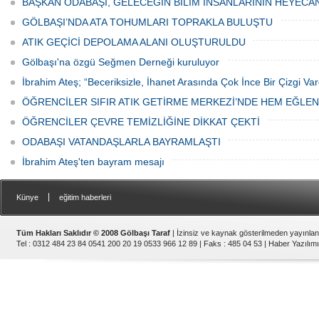
BAŞKAN ODABAŞI, GELECEĞİN BİLİM İNSANLARININ HEYECA
GÖLBAŞI’NDA ATA TOHUMLARI TOPRAKLA BULUŞTU
ATIK GEÇİCİ DEPOLAMA ALANI OLUŞTURULDU
Gölbaşı'na özgü Seğmen Derneği kuruluyor
İbrahim Ateş; “Beceriksizle, İhanet Arasında Çok İnce Bir Çizgi Var
ÖĞRENCİLER SIFIR ATIK GETİRME MERKEZİ’NDE HEM EĞLE
ÖĞRENCİLER ÇEVRE TEMİZLİĞİNE DİKKAT ÇEKTİ
ODABAŞI VATANDAŞLARLA BAYRAMLAŞTI
İbrahim Ateş'ten bayram mesajı
|
Künye
eğitim haberleri
Tüm Hakları Saklıdır © 2008 Gölbaşı Taraf
| İzinsiz ve kaynak gösterilmeden yayınla
Tel : 0312 484 23 84 0541 200 20 19 0533 966 12 89 | Faks : 485 04 53 |
Haber Yazılımı