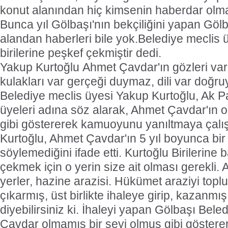
konut alanından hiç kimsenin haberdar olmad
Bunca yıl Gölbaşı'nın bekçiliğini yapan Gölbaş
alandan haberleri bile yok.Belediye meclis ü
birilerine peşkef çekmiştir dedi.
Yakup Kurtoğlu Ahmet Çavdar'ın gözleri va
kulakları var gerçeği duymaz, dili var doğr
Belediye meclis üyesi Yakup Kurtoğlu, Ak Par
üyeleri adına söz alarak, Ahmet Çavdar'ın 
gibi göstererek kamuoyunu yanıltmaya çalıştığ
Kurtoğlu, Ahmet Çavdar'ın 5 yıl boyunca bir
söylemediğini ifade etti. Kurtoğlu Birilerine
çekmek için o yerin size ait olması gerekli
yerler, hazine arazisi. Hükümet araziyi toplu
çıkarmış, üst birlikte ihaleye girip, kazanmı
diyebilirsiniz ki. İhaleyi yapan Gölbaşı Beled
Çavdar olmamış bir şeyi olmuş gibi göster