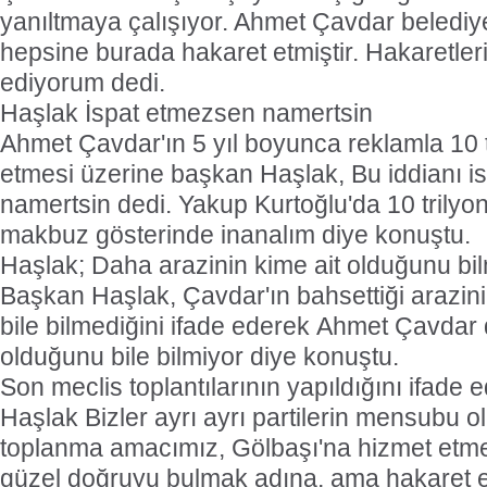
yanıltmaya çalışıyor. Ahmet Çavdar belediye
hepsine burada hakaret etmiştir. Hakaretler
ediyorum dedi.
Haşlak İspat etmezsen namertsin
Ahmet Çavdar'ın 5 yıl boyunca reklamla 10 tr
etmesi üzerine başkan Haşlak, Bu iddianı 
namertsin dedi. Yakup Kurtoğlu'da 10 trilyo
makbuz gösterinde inanalım diye konuştu.
Haşlak; Daha arazinin kime ait olduğunu bil
Başkan Haşlak, Çavdar'ın bahsettiği arazin
bile bilmediğini ifade ederek Ahmet Çavdar 
olduğunu bile bilmiyor diye konuştu.
Son meclis toplantılarının yapıldığını ifade
Haşlak Bizler ayrı ayrı partilerin mensubu o
toplanma amacımız, Gölbaşı'na hizmet etmek.
güzel doğruyu bulmak adına, ama hakaret e