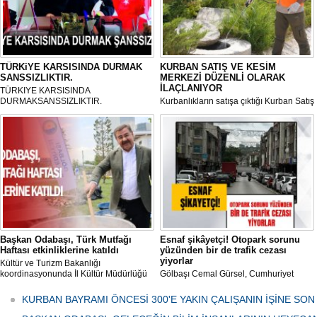
TÜRKiYE KARSISINDA DURMAK
KURBAN SATIŞ VE KESİM
SANSSIZLIKTIR.
MERKEZİ DÜZENLİ OLARAK
İLAÇLANIYOR
TÜRKIYE KARSISINDA
DURMAKSANSSIZLIKTIR.
Kurbanlıkların satışa çıktığı Kurban Satış
ve Kesim Merkezi, haşere ve
mikropların önüne geçilmesi amacıyla
her gün Gölbaşı Belediyesi ekipleri
tarafından düzenli olarak ilaçlanıyor.
Başkan Odabaşı, Türk Mutfağı
Esnaf şikâyetçi! Otopark sorunu
Haftası etkinliklerine katıldı
yüzünden bir de trafik cezası
yiyorlar
Kültür ve Turizm Bakanlığı
koordinasyonunda İl Kültür Müdürlüğü
Gölbaşı Cemal Gürsel, Cumhuriyet
tarafından düzenlenen "Türk Mutfağı
Caddesi ve ara sokaklarda işyeri
Haftası" etkinlikleri Ankara'da devam
bulunan esnaf ve alışverişe gelen
KURBAN BAYRAMI ÖNCESİ 300'E YAKIN ÇALIŞANIN İŞİNE SON
ediyor.
vatandaşlar park cezaları yüzünden
canından bezdi.