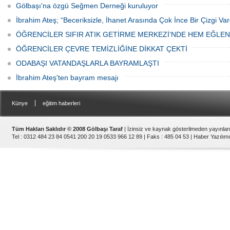
Gölbaşı'na özgü Seğmen Derneği kuruluyor
İbrahim Ateş; “Beceriksizle, İhanet Arasında Çok İnce Bir Çizgi Var
ÖĞRENCİLER SIFIR ATIK GETİRME MERKEZİ’NDE HEM EĞLE
ÖĞRENCİLER ÇEVRE TEMİZLİĞİNE DİKKAT ÇEKTİ
ODABAŞI VATANDAŞLARLA BAYRAMLAŞTI
İbrahim Ateş'ten bayram mesajı
|
Künye
eğitim haberleri
Tüm Hakları Saklıdır © 2008 Gölbaşı Taraf
| İzinsiz ve kaynak gösterilmeden yayınla
Tel : 0312 484 23 84 0541 200 20 19 0533 966 12 89 | Faks : 485 04 53 |
Haber Yazılımı