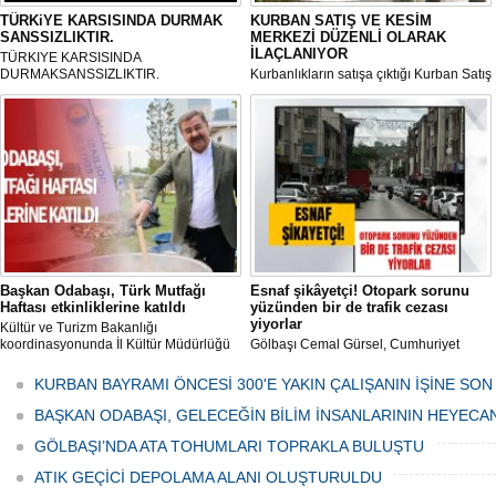
TÜRKiYE KARSISINDA DURMAK
KURBAN SATIŞ VE KESİM
SANSSIZLIKTIR.
MERKEZİ DÜZENLİ OLARAK
İLAÇLANIYOR
TÜRKIYE KARSISINDA
DURMAKSANSSIZLIKTIR.
Kurbanlıkların satışa çıktığı Kurban Satış
ve Kesim Merkezi, haşere ve
mikropların önüne geçilmesi amacıyla
her gün Gölbaşı Belediyesi ekipleri
tarafından düzenli olarak ilaçlanıyor.
Başkan Odabaşı, Türk Mutfağı
Esnaf şikâyetçi! Otopark sorunu
Haftası etkinliklerine katıldı
yüzünden bir de trafik cezası
yiyorlar
Kültür ve Turizm Bakanlığı
koordinasyonunda İl Kültür Müdürlüğü
Gölbaşı Cemal Gürsel, Cumhuriyet
tarafından düzenlenen "Türk Mutfağı
Caddesi ve ara sokaklarda işyeri
Haftası" etkinlikleri Ankara'da devam
bulunan esnaf ve alışverişe gelen
KURBAN BAYRAMI ÖNCESİ 300'E YAKIN ÇALIŞANIN İŞİNE SON
ediyor.
vatandaşlar park cezaları yüzünden
canından bezdi.
BAŞKAN ODABAŞI, GELECEĞİN BİLİM İNSANLARININ HEYECA
GÖLBAŞI’NDA ATA TOHUMLARI TOPRAKLA BULUŞTU
ATIK GEÇİCİ DEPOLAMA ALANI OLUŞTURULDU