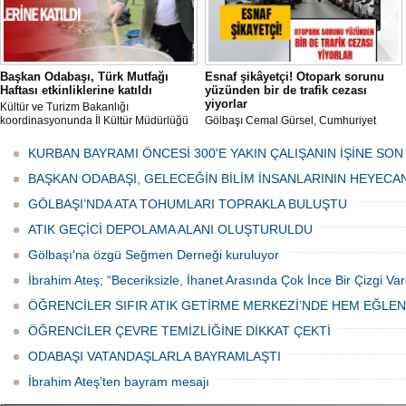
Başkan Odabaşı, Türk Mutfağı
Esnaf şikâyetçi! Otopark sorunu
Haftası etkinliklerine katıldı
yüzünden bir de trafik cezası
yiyorlar
Kültür ve Turizm Bakanlığı
koordinasyonunda İl Kültür Müdürlüğü
Gölbaşı Cemal Gürsel, Cumhuriyet
tarafından düzenlenen "Türk Mutfağı
Caddesi ve ara sokaklarda işyeri
Haftası" etkinlikleri Ankara'da devam
bulunan esnaf ve alışverişe gelen
KURBAN BAYRAMI ÖNCESİ 300'E YAKIN ÇALIŞANIN İŞİNE SON
ediyor.
vatandaşlar park cezaları yüzünden
canından bezdi.
BAŞKAN ODABAŞI, GELECEĞİN BİLİM İNSANLARININ HEYECA
GÖLBAŞI’NDA ATA TOHUMLARI TOPRAKLA BULUŞTU
ATIK GEÇİCİ DEPOLAMA ALANI OLUŞTURULDU
Gölbaşı'na özgü Seğmen Derneği kuruluyor
İbrahim Ateş; “Beceriksizle, İhanet Arasında Çok İnce Bir Çizgi Var
ÖĞRENCİLER SIFIR ATIK GETİRME MERKEZİ’NDE HEM EĞLE
ÖĞRENCİLER ÇEVRE TEMİZLİĞİNE DİKKAT ÇEKTİ
ODABAŞI VATANDAŞLARLA BAYRAMLAŞTI
İbrahim Ateş'ten bayram mesajı