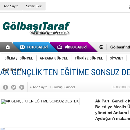
Ana Sayfa
Sitene Ekle
RIZA KAY
ANKARA V
Gölbaşı’nd
Cemal Gürs
Samet Kesk
GÖLBAŞI GÜNCEL
ANKARA GÜNCEL
TÜRKİYE GÜNCEL
SİYASET
FAİZ ORAN
OLİMPİK 
AK GENÇLİK'TEN EĞİTİME SONSUZ D
KADIN AİLE
SÖZ YERİ
TÜRKİYE (T
SPOR KLU
»
Ana Sayfa
»
Gölbaşı Güncel
02.08.2009 1
Mikail Arı
RECEP TA
ODABAŞI’N
Ak Parti Gençlik K
Gölbaşı Be
Belediye Meclis 
İNCEK PAR
yönetimi Ankara İ
Aydoğan'ı makamın