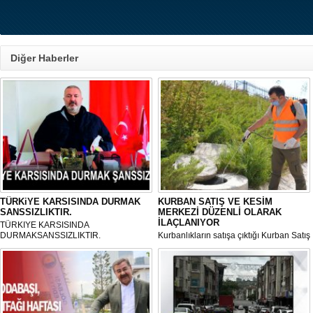
Diğer Haberler
TÜRKiYE KARSISINDA DURMAK
KURBAN SATIŞ VE KESİM
SANSSIZLIKTIR.
MERKEZİ DÜZENLİ OLARAK
İLAÇLANIYOR
TÜRKIYE KARSISINDA
DURMAKSANSSIZLIKTIR.
Kurbanlıkların satışa çıktığı Kurban Satış
ve Kesim Merkezi, haşere ve
mikropların önüne geçilmesi amacıyla
her gün Gölbaşı Belediyesi ekipleri
tarafından düzenli olarak ilaçlanıyor.