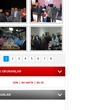
Gölbaşı GAZZE 
Kaymakamlıktan 
İÇİN YÜRÜDÜ
iftar yemeği
aymakamlıktan 
NERGÜL 
iftar yemeği
YILDIRIM SEÇİM 
1
2
3
4
5
6
7
8
BÜROSUNU AÇTI
K OKUNANLAR
|
|
DÜN
BU HAFTA
BU AY
ZARLAR