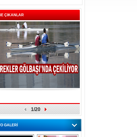
NE ÇIKANLAR
1/20
O GALERİ