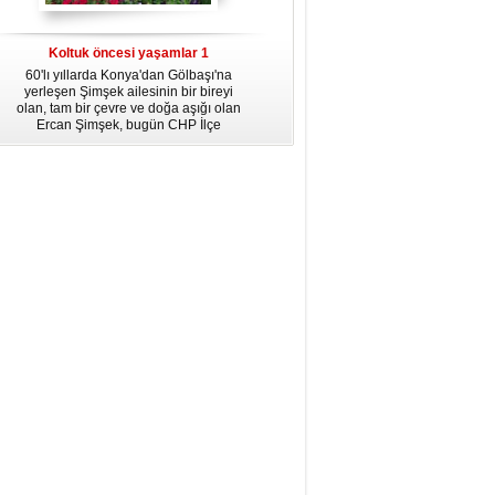
dördüncü gününün ikindi namazına
kadar, yirmiüç farz namazının
arkasından birer defa teşrik tekbiri
Koltuk öncesi yaşamlar 1
getirmeyi unutmayın.
60'lı yıllarda Konya'dan Gölbaşı'na
yerleşen Şimşek ailesinin bir bireyi
olan, tam bir çevre ve doğa aşığı olan
Ercan Şimşek, bugün CHP İlçe
Başkanlığı yaptığı Gölbaşı'nda yaşam
hikayesiyle herkese örnek oluyor.