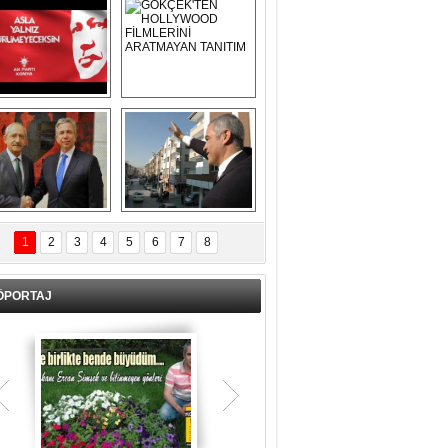
Asla Yalnız 
GÖKÇEK'TEN 
Yürümeyeceksin 
HOLLYWOOD 
Uzun Adam
FİLMLERİNİ 
ARATMAYAN 
TANITIM
L İÇERİ ZÜBÜK!
ERCAN ŞİMŞEK 
GÖLBAŞI'NDA 
1
2
3
4
5
6
7
8
KASIRGA ETKİSİ 
YARATTI !
ÖPORTAJ
Teşrik tekbiri nedir? Ne anlama gelir?
Kurban Bayramının arefe günü sabah
namazından itibaren bayramın