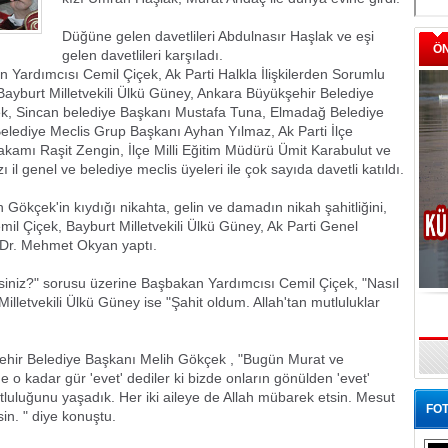
Düğüne gelen davetlileri Abdulnasır Haşlak ve eşi
Ö
gelen davetlileri karşıladı.
 Yardımcısı Cemil Çiçek, Ak Parti Halkla İlişkilerden Sorumlu
ayburt Milletvekili Ülkü Güney, Ankara Büyükşehir Belediye
k, Sincan belediye Başkanı Mustafa Tuna, Elmadağ Belediye
elediye Meclis Grup Başkanı Ayhan Yılmaz, Ak Parti İlçe
mı Raşit Zengin, İlçe Milli Eğitim Müdürü Ümit Karabulut ve
il genel ve belediye meclis üyeleri ile çok sayıda davetli katıldı.
Gökçek'in kıydığı nikahta, gelin ve damadın nikah şahitliğini,
l Çiçek, Bayburt Milletvekili Ülkü Güney, Ak Parti Genel
.Dr. Mehmet Okyan yaptı.
misiniz?" sorusu üzerine Başbakan Yardımcısı Cemil Çiçek, "Nasıl
illetvekili Ülkü Güney ise "Şahit oldum. Allah'tan mutluluklar
hir Belediye Başkanı Melih Gökçek , "Bugün Murat ve
de o kadar gür 'evet' dediler ki bizde onların gönülden 'evet'
uluğunu yaşadık. Her iki aileye de Allah mübarek etsin. Mesut
FOT
in. " diye konuştu.