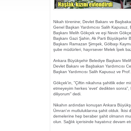
Nikah törenine; Devlet Bakanı ve Başbakan
Genel Başkan Yardımcısı Salih Kapusuz, B
Başkanı Melih Gökçek ve eşi Nevin Gökçe
Başkanı Gazi Şahin, Ak Parti Büyükşehir B
Başkanı Ramazan Şimşek, Gölbaşı Kaymaka
şube müdürleri, hayırsever Melek İpek bazı 
Ankara Büyükşehir Belediye Başkanı Melih 
Devlet Bakanı ve Başbakan Yardımcısı Cemi
Başkan Yardımcısı Salih Kapusuz ve Prof
Gökçek'in, "Çiftin nikahına şahitlik eder 
etmeyeyim herkes 'evet' dedikten sonra", M
diliyorum" dedi.
Nikahın ardından konuşan Ankara Büyükşe
Ümran'ın mutluluklarına şahit olduk. İkisi 
demelerine hep beraber şahit olmanın mutl
olun. Sağlık içerisinde hayatınız devam ets