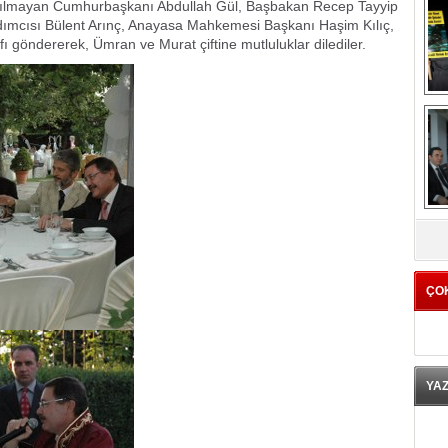
ılmayan Cumhurbaşkanı Abdullah Gül, Başbakan Recep Tayyip
ımcısı Bülent Arınç, Anayasa Mahkemesi Başkanı Haşim Kılıç,
afı göndererek, Ümran ve Murat çiftine mutluluklar dilediler.
K
ÇO
YA