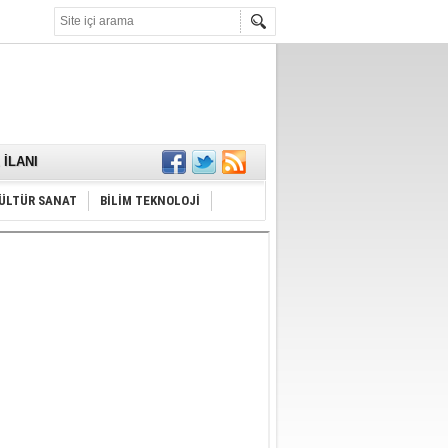
KARŞILANDI
İLANI
ldı
or
Hayrı
ÜLTÜR SANAT
BİLİM TEKNOLOJİ
MAMALIDIR.
nda
RDI!