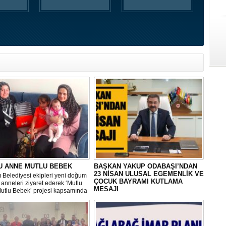
U ANNE MUTLU BEBEK
BAŞKAN YAKUP ODABAŞI’NDAN
23 NİSAN ULUSAL EGEMENLİK VE
 Belediyesi ekipleri yeni doğum
ÇOCUK BAYRAMI KUTLAMA
anneleri ziyaret ederek ‘Mutlu
MESAJI
utlu Bebek’ projesi kapsamında
erisinde doğum sonrası temel
Gölbaşı Belediye Başkanı Yakup
ların yer aldığı çantayı takdim
Odabaşı, TBMM’nin kuruluşunun 104.
hem de uygulamalı eğitim
yıldönümünü ve 23 Nisan Ulusal
Egemenlik ve Çocuk Bayramı’nı