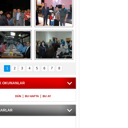
Gölbaşı GAZZE 
Kaymakamlıktan 
İÇİN YÜRÜDÜ
iftar yemeği
aymakamlıktan 
NERGÜL 
iftar yemeği
YILDIRIM SEÇİM 
1
2
3
4
5
6
7
8
BÜROSUNU AÇTI
K OKUNANLAR
|
|
DÜN
BU HAFTA
BU AY
ZARLAR