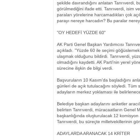
şekilde davrandığını anlatan Tanrıverdi, b
görülmediğini ifade etti. Tanrıverdi, isim v
paraları yörelerine harcamadıkları çok aç
parayı nereye harcadın? Bu paralar nereye
"OY HEDEFİ YÜZDE 60"
AK Parti Genel Başkan Yardımcısı Tanrıver
açıkladı. "Yüzde 60 ile seçimi göğüslemek 
ulaşmak olduğunu bildirdi. Tanrıverdi, yüzd
olmadığını kaydetti. AK Parti'nin yerel yö
sürecine ilişkin de bilgi verdi.
Başvuruların 10 Kasım'da başladığını anlata
günleri de açık tutulacağını söyledi. Tüm s
adayların merkez yoklaması ile belirleneceğ
Belediye başkan adaylarını anketler aracılı
belirten Tanrıverdi, müracaatların Genel 
başkanlığında oluşturulacak 12 komisyon ar
Tanrıverdi, bu süreçte milletvekillerinin gö
ADAYLARDA ARANACAK 14 KRİTER