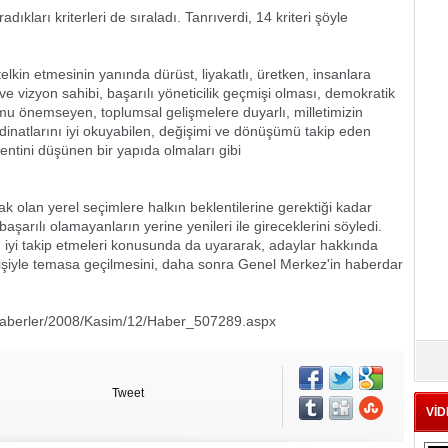
ıkları kriterleri de sıraladı. Tanrıverdi, 14 kriteri şöyle
elkin etmesinin yanında dürüst, liyakatlı, üretken, insanlara
e vizyon sahibi, başarılı yöneticilik geçmişi olması, demokratik
plumu önemseyen, toplumsal gelişmelere duyarlı, milletimizin
inatlarını iyi okuyabilen, değişimi ve dönüşümü takip eden
kentini düşünen bir yapıda olmaları gibi
ak olan yerel seçimlere halkın beklentilerine gerektiği kadar
şarılı olamayanların yerine yenileri ile gireceklerini söyledi.
sını iyi takip etmeleri konusunda da uyararak, adaylar hakkında
kişiyle temasa geçilmesini, daha sonra Genel Merkez'in haberdar
/Haberler/2008/Kasim/12/Haber_507289.aspx
Tweet
VİD