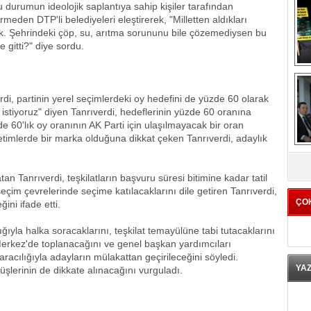
u durumun ideolojik saplantıya sahip kişiler tarafından
ermeden DTP'li belediyeleri eleştirerek, "Milletten aldıkları
ık. Şehrindeki çöp, su, arıtma sorununu bile çözemediysen bu
 gitti?" diye sordu.
di, partinin yerel seçimlerdeki oy hedefini de yüzde 60 olarak
istiyoruz" diyen Tanrıverdi, hedeflerinin yüzde 60 oranına
e 60'lık oy oranının AK Parti için ulaşılmayacak bir oran
netimlerde bir marka olduğuna dikkat çeken Tanrıverdi, adaylık
K
n Tanrıverdi, teşkilatların başvuru süresi bitimine kadar tatil
eçim çevrelerinde seçime katılacaklarını dile getiren Tanrıverdi,
ÇO
ini ifade etti.
ğıyla halka soracaklarını, teşkilat temayülüne tabi tutacaklarını
Merkez'de toplanacağını ve genel başkan yardımcıları
acılığıyla adayların mülakattan geçirileceğini söyledi.
YA
rüşlerinin de dikkate alınacağını vurguladı.