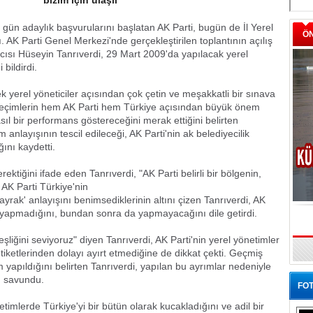
bizim için ulaşıl
i gün adaylık başvurularını başlatan AK Parti, bugün de İl Yerel
Ö
. AK Parti Genel Merkezi'nde gerçekleştirilen toplantının açılış
sı Hüseyin Tanrıverdi, 29 Mart 2009'da yapılacak yerel
 bildirdi.
 yerel yöneticiler açısından çok çetin ve meşakkatli bir sınava
l seçimlerin hem AK Parti hem Türkiye açısından büyük önem
asıl bir performans göstereceğini merak ettiğini belirten
m anlayışının tescil edileceği, AK Parti'nin ak belediyecilik
ını kaydetti.
ktiğini ifade eden Tanrıverdi, "AK Parti belirli bir bölgenin,
. AK Parti Türkiye'nin
 bayrak' anlayışını benimsediklerinin altını çizen Tanrıverdi, AK
ilik yapmadığını, bundan sonra da yapmayacağını dile getirdi.
liğini seviyoruz" diyen Tanrıverdi, AK Parti'nin yerel yönetimler
tiketlerinden dolayı ayırt etmediğine de dikkat çekti. Geçmiş
yapıldığını belirten Tanrıverdi, yapılan bu ayrımlar nedeniyle
nı savundu.
FOT
etimlerde Türkiye'yi bir bütün olarak kucakladığını ve adil bir