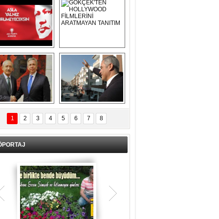
Asla Yalnız 
GÖKÇEK'TEN 
Yürümeyeceksin 
HOLLYWOOD 
Uzun Adam
FİLMLERİNİ 
ARATMAYAN 
TANITIM
L İÇERİ ZÜBÜK!
ERCAN ŞİMŞEK 
GÖLBAŞI'NDA 
1
2
3
4
5
6
7
8
KASIRGA ETKİSİ 
YARATTI !
ÖPORTAJ
Teşrik tekbiri nedir? Ne anlama gelir?
Kurban Bayramının arefe günü sabah
namazından itibaren bayramın