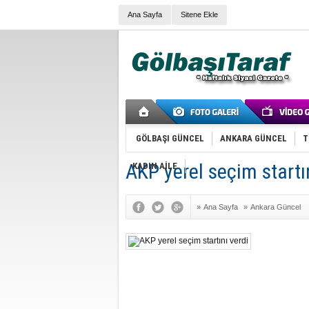
Ana Sayfa
Sitene Ekle
GÖLBAŞI GÜNCEL
ANKARA GÜNCEL
T
AKP yerel seçim startı
KADIN AİLE
»
Ana Sayfa
»
Ankara Güncel