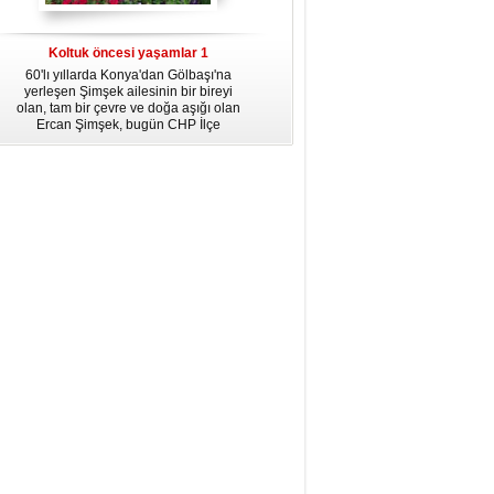
dördüncü gününün ikindi namazına
kadar, yirmiüç farz namazının
arkasından birer defa teşrik tekbiri
Koltuk öncesi yaşamlar 1
getirmeyi unutmayın.
60'lı yıllarda Konya'dan Gölbaşı'na
yerleşen Şimşek ailesinin bir bireyi
olan, tam bir çevre ve doğa aşığı olan
Ercan Şimşek, bugün CHP İlçe
Başkanlığı yaptığı Gölbaşı'nda yaşam
hikayesiyle herkese örnek oluyor.