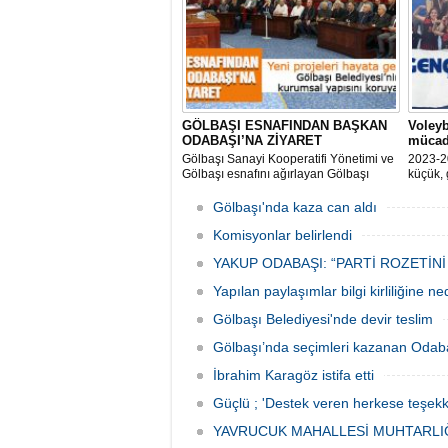
GÖLBAŞI ESNAFINDAN BAŞKAN
Voleyb
ODABAŞI’NA ZİYARET
mücad
Gölbaşı Sanayi Kooperatifi Yönetimi ve
2023-2
Gölbaşı esnafını ağırlayan Gölbaşı
küçük, 
Belediye Başkanı Yakup Odabaşı ilçeyi
müsabak
istişare ile yöneteceklerini belirterek
Gölbaşı'nda kaza can aldı
“Yeni projeleri hayata geçireceğiz.
Gölbaşı’mızın daha yaşanabilir, daha
Komisyonlar belirlendi
düzgün, daha temiz olması için
YAKUP ODABAŞI: “PARTİ ROZETİNİ
Yapılan paylaşımlar bilgi kirliliğine n
Gölbaşı Belediyesi'nde devir teslim
Gölbaşı’nda seçimleri kazanan Odaba
İbrahim Karagöz istifa etti
Güçlü ; 'Destek veren herkese teşekk
YAVRUCUK MAHALLESİ MUHTARLIĞ