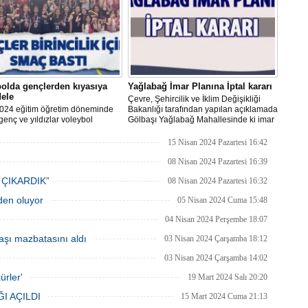
kutladığı bir mesaj yayınladı:
olda gençlerden kıyasıya
Yağlabağ İmar Planına İptal kararı
ele
Çevre, Şehircilik ve İklim Değişikliği
024 eğitim öğretim döneminde
Bakanlığı tarafından yapılan açıklamada
genç ve yıldızlar voleybol
Gölbaşı Yağlabağ Mahallesinde ki imar
asında birincilik için yarıştı.
planı iptal edildi.
15 Nisan 2024 Pazartesi 16:42
08 Nisan 2024 Pazartesi 16:39
 ÇIKARDIK”
08 Nisan 2024 Pazartesi 16:32
eden oluyor
05 Nisan 2024 Cuma 15:48
04 Nisan 2024 Perşembe 18:07
şı mazbatasını aldı
03 Nisan 2024 Çarşamba 18:12
03 Nisan 2024 Çarşamba 14:02
ürler'
19 Mart 2024 Salı 20:20
I AÇILDI
15 Mart 2024 Cuma 21:13