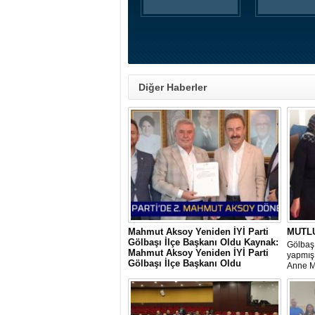
Diğer Haberler
Mahmut Aksoy Yeniden İYİ Parti
MUTL
Gölbaşı İlçe Başkanı Oldu Kaynak:
Gölbaşı
Mahmut Aksoy Yeniden İYİ Parti
yapmış 
Gölbaşı İlçe Başkanı Oldu
Anne M
Mahmut Aksoy Yeniden İYİ Parti Gölbaşı
hem iç
İlçe Başkanı Oldu
ihtiyaç
ediyor 
veriyor.