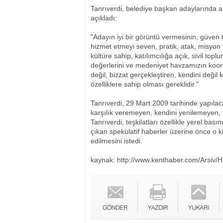
Tanrıverdi, belediye başkan adaylarında arad
açıkladı:
"Adayın iyi bir görüntü vermesinin, güven t
hizmet etmeyi seven, pratik, atak, misyon v
kültüre sahip, katılımcılığa açık, sivil to
değerlerini ve medeniyet havzamızın koord
değil, bizzat gerçekleştiren, kendini değil 
özelliklere sahip olması gereklidir."
Tanrıverdi, 29 Mart 2009 tarihinde yapılac
karşılık veremeyen, kendini yenilemeyen, ba
Tanrıverdi, teşkilatları özellikle yerel ba
çıkan spekülatif haberler üzerine önce o 
edilmesini istedi.
kaynak: http://www.kenthaber.com/Arsiv