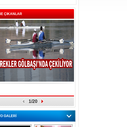
NE ÇIKANLAR
1/20
O GALERİ