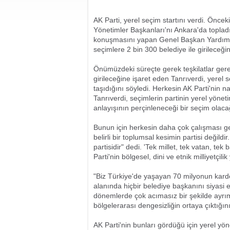
AK Parti, yerel seçim startını verdi. Öncek
Yönetimler Başkanları'nı Ankara'da topladı
konuşmasını yapan Genel Başkan Yardımcı
seçimlere 2 bin 300 belediye ile girileceğini
Önümüzdeki süreçte gerek teşkilatlar gerek
girileceğine işaret eden Tanrıverdi, yere
taşıdığını söyledi. Herkesin AK Parti'nin n
Tanrıverdi, seçimlerin partinin yerel yöneti
anlayışının perçinleneceği bir seçim olacağ
Bunun için herkesin daha çok çalışması gere
belirli bir toplumsal kesimin partisi değildir
partisidir" dedi. 'Tek millet, tek vatan, tek
Parti'nin bölgesel, dini ve etnik milliyetç
"Biz Türkiye'de yaşayan 70 milyonun kardeş
alanında hiçbir belediye başkanını siyasi e
dönemlerde çok acımasız bir şekilde ayrım 
bölgelerarası dengesizliğin ortaya çıktığı
AK Parti'nin bunları gördüğü için yerel yön