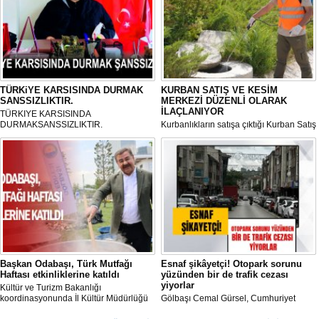
TÜRKiYE KARSISINDA DURMAK
KURBAN SATIŞ VE KESİM
SANSSIZLIKTIR.
MERKEZİ DÜZENLİ OLARAK
İLAÇLANIYOR
TÜRKIYE KARSISINDA
DURMAKSANSSIZLIKTIR.
Kurbanlıkların satışa çıktığı Kurban Satış
ve Kesim Merkezi, haşere ve
mikropların önüne geçilmesi amacıyla
her gün Gölbaşı Belediyesi ekipleri
tarafından düzenli olarak ilaçlanıyor.
Başkan Odabaşı, Türk Mutfağı
Esnaf şikâyetçi! Otopark sorunu
Haftası etkinliklerine katıldı
yüzünden bir de trafik cezası
yiyorlar
Kültür ve Turizm Bakanlığı
koordinasyonunda İl Kültür Müdürlüğü
Gölbaşı Cemal Gürsel, Cumhuriyet
tarafından düzenlenen "Türk Mutfağı
Caddesi ve ara sokaklarda işyeri