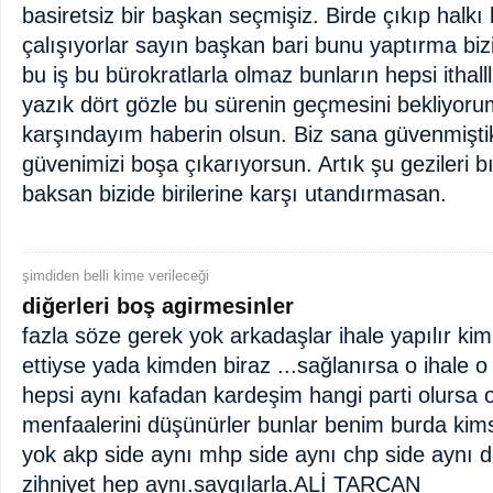
basiretsiz bir başkan seçmişiz. Birde çıkıp halk
çalışıyorlar sayın başkan bari bunu yaptırma bi
bu iş bu bürokratlarla olmaz bunların hepsi ithal
yazık dört gözle bu sürenin geçmesini bekliyoru
karşındayım haberin olsun. Biz sana güvenmişt
güvenimizi boşa çıkarıyorsun. Artık şu gezileri b
baksan bizide birilerine karşı utandırmasan.
şimdiden belli kime verileceği
diğerleri boş agirmesinler
fazla söze gerek yok arkadaşlar ihale yapılır k
ettiyse yada kimden biraz ...sağlanırsa o ihale o 
hepsi aynı kafadan kardeşim hangi parti olursa 
menfaalerini düşünürler bunlar benim burda k
yok akp side aynı mhp side aynı chp side aynı 
zihniyet hep aynı.saygılarla.ALİ TARCAN