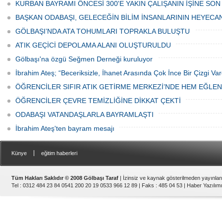
Haftası" etkinlikleri Ankara'da devam
bulunan esnaf ve alışverişe gelen
KURBAN BAYRAMI ÖNCESİ 300'E YAKIN ÇALIŞANIN İŞİNE SON
ediyor.
vatandaşlar park cezaları yüzünden
canından bezdi.
BAŞKAN ODABAŞI, GELECEĞİN BİLİM İNSANLARININ HEYECA
GÖLBAŞI’NDA ATA TOHUMLARI TOPRAKLA BULUŞTU
ATIK GEÇİCİ DEPOLAMA ALANI OLUŞTURULDU
Gölbaşı'na özgü Seğmen Derneği kuruluyor
İbrahim Ateş; “Beceriksizle, İhanet Arasında Çok İnce Bir Çizgi Var
ÖĞRENCİLER SIFIR ATIK GETİRME MERKEZİ’NDE HEM EĞLE
ÖĞRENCİLER ÇEVRE TEMİZLİĞİNE DİKKAT ÇEKTİ
ODABAŞI VATANDAŞLARLA BAYRAMLAŞTI
İbrahim Ateş'ten bayram mesajı
|
Künye
eğitim haberleri
Tüm Hakları Saklıdır © 2008 Gölbaşı Taraf
| İzinsiz ve kaynak gösterilmeden yayınla
Tel : 0312 484 23 84 0541 200 20 19 0533 966 12 89 | Faks : 485 04 53 |
Haber Yazılımı