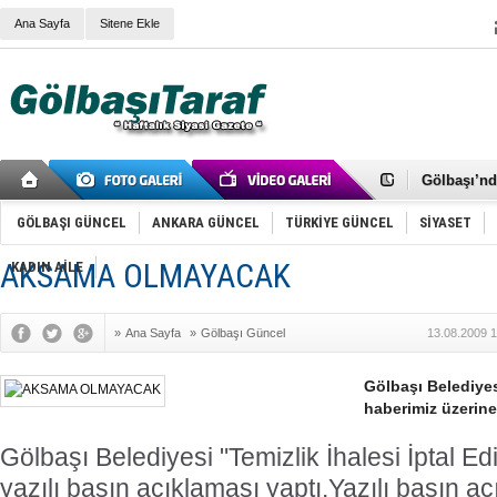
Ana Sayfa
Sitene Ekle
RIZA KAY
ANKARA V
Gölbaşı’nd
Cemal Gürs
Samet Kesk
GÖLBAŞI GÜNCEL
ANKARA GÜNCEL
TÜRKİYE GÜNCEL
SİYASET
FAİZ ORAN
OLİMPİK 
AKSAMA OLMAYACAK
KADIN AİLE
SÖZ YERİ
TÜRKİYE (T
SPOR KLU
»
Ana Sayfa
»
Gölbaşı Güncel
13.08.2009 1
Mikail Arı
RECEP TA
ODABAŞI’N
Gölbaşı Belediyesi
Gölbaşı Be
haberimiz üzerine
İNCEK PAR
Gölbaşı Belediyesi "Temizlik İhalesi İptal Ed
yazılı basın açıklaması yaptı.Yazılı basın a