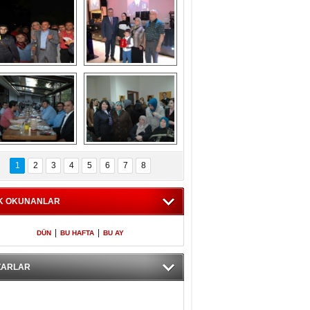
Gölbaşı GAZZE 
Kaymakamlıktan 
İÇİN YÜRÜDÜ
iftar yemeği
aymakamlıktan 
NERGÜL 
iftar yemeği
YILDIRIM SEÇİM 
1
2
3
4
5
6
7
8
BÜROSUNU AÇTI
K OKUNANLAR
|
|
DÜN
BU HAFTA
BU AY
ZARLAR