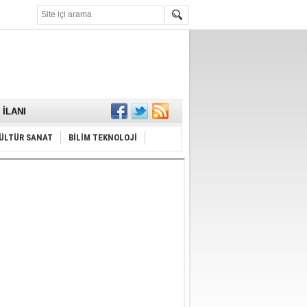
KARŞILANDI
İLANI
ldı
or
ÜLTÜR SANAT
BİLİM TEKNOLOJİ
Hayrı
MAMALIDIR.
nda
RDI!