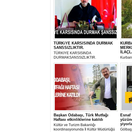
TÜRKiYE KARSISINDA DURMAK
KURBA
SANSSIZLIKTIR.
MERK
İLAÇL
TÜRKIYE KARSISINDA
DURMAKSANSSIZLIKTIR.
Kurbanl
ve Kes
mikrop
her gün
tarafın
Başkan Odabaşı, Türk Mutfağı
Esnaf 
Haftası etkinliklerine katıldı
yüzünd
yiyorl
Kültür ve Turizm Bakanlığı
koordinasyonunda İl Kültür Müdürlüğü
Gölbaş