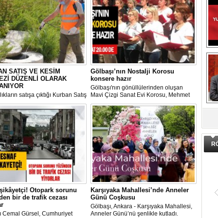
N SATIŞ VE KESİM
Gölbaşı’nın Nostalji Korosu
EZİ DÜZENLİ OLARAK
konsere hazır
ANIYOR
Gölbaşı'nın gönüllülerinden oluşan
ıkların satışa çıktığı Kurban Satış
Mavi Çizgi Sanat Evi Korosu, Mehmet
im Merkezi, haşere ve
Akif Ersoy Kültür Merkezi’nde vereceği
DA
ların önüne geçilmesi amacıyla
konsere hızır.
 Gölbaşı Belediyesi ekipleri
dan düzenli olarak ilaçlanıyor.
R
şikâyetçi! Otopark sorunu
Karşıyaka Mahallesi’nde Anneler
en bir de trafik cezası
Günü Coşkusu
ar
Gölbaşı, Ankara - Karşıyaka Mahallesi,
ı Cemal Gürsel, Cumhuriyet
Anneler Günü’nü şenlikle kutladı.