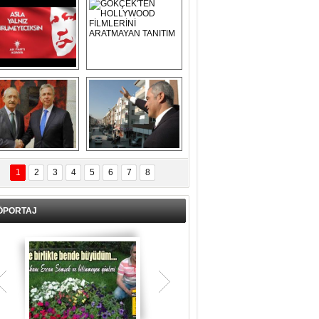
Asla Yalnız 
GÖKÇEK'TEN 
Yürümeyeceksin 
HOLLYWOOD 
Uzun Adam
FİLMLERİNİ 
ARATMAYAN 
TANITIM
L İÇERİ ZÜBÜK!
ERCAN ŞİMŞEK 
GÖLBAŞI'NDA 
1
2
3
4
5
6
7
8
KASIRGA ETKİSİ 
YARATTI !
ÖPORTAJ
Teşrik tekbiri nedir? Ne anlama gelir?
Kurban Bayramının arefe günü sabah
namazından itibaren bayramın