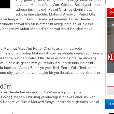
soyunan Mahmut Aksoy'un, Gölbaşı Belediyesi'nden
adrese teslim aldığı Petrol Ofisi Tesislerinin iptal
Ö
edildiği öne sürüldü. Mahmut Aksoy'un Petrol Ofisi
uğu nedeniyle, bu tesisi hizmete sokamadığı, bu yüzdende
ndeki sosyal tesisin işletmesini aldığı iddia edildi. Sessiz
Kongre ve Kültür Merkezi'nin sosyal tesisi ise işletilmeye
le Mahmut Aksoy'un Petrol Ofisi Tesislerini faaliyete
'ın telefonla ulaştığı Mahmut Aksoy ise iddiaları yalanladı. Aksoy,
erinde bulunan Petrol Ofisi Tesislerinde bir otel ve alışveriş
t ihale ile geçtiğimiz yıl Petrol Ofisi Tesislerinin ihalesini
a başlattık. Ancak Belediye yetkilileri, Petrol Ofisi Tesislerinde
ğunu söyleyerek, bu yeri başka bir yer ile takas etmeyi önerdiler.
ündüm
ederek Bende herkes gibi Gölbaşı'nın iyiliğini düşünen
Gölbaşı'na farklı bir imaj yaratacağı için takas önerisini kabul
Kongre ve Kültür Merkezi Sosyal tesislerinin işletmesi verildi.
FOT