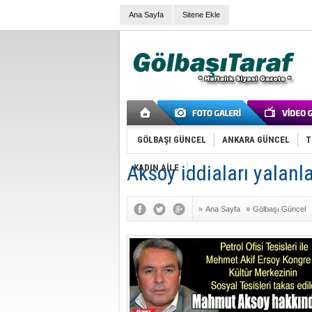
Ana Sayfa
Sitene Ekle
GÖLBAŞI GÜNCEL
ANKARA GÜNCEL
T
Aksoy iddiaları yalanl
KADIN AİLE
»
Ana Sayfa
»
Gölbaşı Güncel