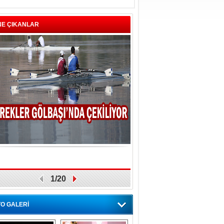
NE ÇIKANLAR
1/20
O GALERİ