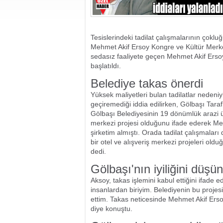
Tesislerindeki tadilat çalışmalarının çokl
Mehmet Akif Ersoy Kongre ve Kültür Merkezi
sedasız faaliyete geçen Mehmet Akif Ersoy 
başlatıldı.
Belediye takas önerdi
Yüksek maliyetleri bulan tadilatlar nedeniy
geçiremediği iddia edilirken, Gölbaşı Taraf
Gölbaşı Belediyesinin 19 dönümlük arazi üz
merkezi projesi olduğunu ifade ederek Mevcu
şirketim almıştı. Orada tadilat çalışmaları d
bir otel ve alışveriş merkezi projeleri oldu
dedi.
Gölbaşı'nın iyiliğini düş
Aksoy, takas işlemini kabul ettiğini ifade 
insanlardan biriyim. Belediyenin bu projesi 
ettim. Takas neticesinde Mehmet Akif Ersoy 
diye konuştu.