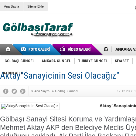
Ana Sayfa
Sitene Ekle
RIZA KAY
ANKARA V
Gölbaşı’nd
Cemal Gürs
GÖLBAŞI GÜNCEL
ANKARA GÜNCEL
TÜRKİYE GÜNCEL
SİYASET
Samet Kesk
FAİZ ORAN
Aktay"Sanayicinin Sesi Olacağız"
KADIN AİLE
OLİMPİK 
SÖZ YERİ
TÜRKİYE (T
»
Ana Sayfa
»
Gölbaşı Güncel
17.12.2008 1
SPOR KLU
Mikail Arı
RECEP TA
Aktay"Sanayicini
ODABAŞI’N
Gölbaşı Be
Gölbaşı Sanayi Sitesi Koruma ve Yardımla
İNCEK PAR
Mehmet Aktay AKP den Belediye Meclis Üye