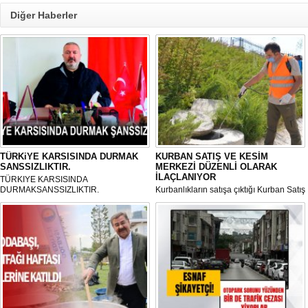
Diğer Haberler
TÜRKiYE KARSISINDA DURMAK
KURBAN SATIŞ VE KESİM
SANSSIZLIKTIR.
MERKEZİ DÜZENLİ OLARAK
İLAÇLANIYOR
TÜRKIYE KARSISINDA
DURMAKSANSSIZLIKTIR.
Kurbanlıkların satışa çıktığı Kurban Satış
ve Kesim Merkezi, haşere ve
mikropların önüne geçilmesi amacıyla
her gün Gölbaşı Belediyesi ekipleri
tarafından düzenli olarak ilaçlanıyor.