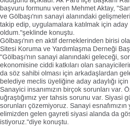
olduğunu açıkladı. Ak Parti İlçe Başkanı 
başvuru formunu veren Mehmet Aktay, "Sanay
ve Gölbaşı'nın sanayi alanındaki gelişmeler
takip edip, uygulamalara katılmak için aday
oldum."şeklinde konuştu.
Gölbaşı'nın en aktif derneklerinden birisi o
Sitesi Koruma ve Yardımlaşma Derneği Baş
"Gölbaşı'nın sanayi alanındaki geleceği, sorun
ekonomisine ciddi katkıları olan sanayiciler
da söz sahibi olması için arkadaşlardan gel
belediye meclis üyeliğine aday adaylığı için
Sanayici insanımızın birçok sorunları var. Öz
uğraştığımız yer tahsis sorunu var. Siyasi 
sorunları çözemiyoruz. Sanayi esnafımızın 
elimizden gelen gayreti siyasi alanda da g
istiyoruz."diye konuştu.