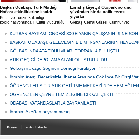
Başkan Odabaşı, Türk Mutfağı
Esnaf şikâyetçi! Otopark sorunu
Haftası etkinliklerine katıldı
yüzünden bir de trafik cezası
yiyorlar
Kültür ve Turizm Bakanlığı
koordinasyonunda İl Kültür Müdürlüğü
Gölbaşı Cemal Gürsel, Cumhuriyet
tarafından düzenlenen "Türk Mutfağı
Caddesi ve ara sokaklarda işyeri
Haftası" etkinlikleri Ankara'da devam
bulunan esnaf ve alışverişe gelen
KURBAN BAYRAMI ÖNCESİ 300'E YAKIN ÇALIŞANIN İŞİNE SON
ediyor.
vatandaşlar park cezaları yüzünden
canından bezdi.
BAŞKAN ODABAŞI, GELECEĞİN BİLİM İNSANLARININ HEYECA
GÖLBAŞI’NDA ATA TOHUMLARI TOPRAKLA BULUŞTU
ATIK GEÇİCİ DEPOLAMA ALANI OLUŞTURULDU
Gölbaşı'na özgü Seğmen Derneği kuruluyor
İbrahim Ateş; “Beceriksizle, İhanet Arasında Çok İnce Bir Çizgi Var
ÖĞRENCİLER SIFIR ATIK GETİRME MERKEZİ’NDE HEM EĞLE
ÖĞRENCİLER ÇEVRE TEMİZLİĞİNE DİKKAT ÇEKTİ
ODABAŞI VATANDAŞLARLA BAYRAMLAŞTI
İbrahim Ateş'ten bayram mesajı
|
Künye
eğitim haberleri