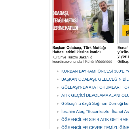
mikrop
her gün
tarafın
Başkan Odabaşı, Türk Mutfağı
Esnaf 
Haftası etkinliklerine katıldı
yüzünd
yiyorl
Kültür ve Turizm Bakanlığı
koordinasyonunda İl Kültür Müdürlüğü
Gölbaş
tarafından düzenlenen "Türk Mutfağı
Caddesi
Haftası" etkinlikleri Ankara'da devam
bulunan
KURBAN BAYRAMI ÖNCESİ 300'E Y
ediyor.
vatanda
BAŞKAN ODABAŞI, GELECEĞİN Bİ
canınd
GÖLBAŞI’NDA ATA TOHUMLARI TO
ATIK GEÇİCİ DEPOLAMA ALANI O
Gölbaşı'na özgü Seğmen Derneği ku
İbrahim Ateş; “Beceriksizle, İhanet Ar
ÖĞRENCİLER SIFIR ATIK GETİRM
ÖĞRENCİLER ÇEVRE TEMİZLİĞİNE