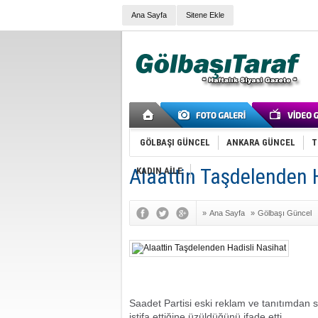
Ana Sayfa
Sitene Ekle
GÖLBAŞI GÜNCEL
ANKARA GÜNCEL
T
Alaattin Taşdelenden 
KADIN AİLE
»
Ana Sayfa
»
Gölbaşı Güncel
Saadet Partisi eski reklam ve tanıtımdan 
istifa ettiğine üzüldüğünü ifade etti.