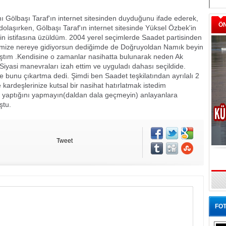
ını Gölbaşı Taraf'ın internet sitesinden duyduğunu ifade ederek,
Ö
ni dolaşırken, Gölbaşı Taraf'ın internet sitesinde Yüksel Özbek'in
in istifasına üzüldüm. 2004 yerel seçimlerde Saadet partisinden
şimize nereye gidiyorsun dediğimde de Doğruyoldan Namık beyin
tım .Kendisine o zamanlar nasihatta bulunarak neden Ak
Siyasi manevraları izah ettim ve uyguladı dahası seçildide.
e bunu çıkartma dedi. Şimdi ben Saadet teşkilatından ayrılalı 2
 kardeşlerinize kutsal bir nasihat hatırlatmak istedim
n yaptığını yapmayın(daldan dala geçmeyin) anlayanlara
ştu.
Tweet
FOT