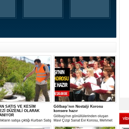
N SATIŞ VE KESİM
Gölbaşı’nın Nostalji Korosu
EZİ DÜZENLİ OLARAK
konsere hazır
ANIYOR
Gölbaşı'nın gönüllülerinden oluşan
VİD
ıkların satışa çıktığı Kurban Satış
Mavi Çizgi Sanat Evi Korosu, Mehmet
im Merkezi, haşere ve
Akif Ersoy Kültür Merkezi’nde vereceği