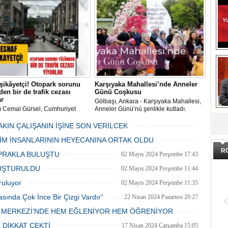
ların önüne geçilmesi amacıyla
konsere hızır.
 Gölbaşı Belediyesi ekipleri
dan düzenli olarak ilaçlanıyor.
şikâyetçi! Otopark sorunu
Karşıyaka Mahallesi’nde Anneler
en bir de trafik cezası
Günü Coşkusu
ar
Gölbaşı, Ankara - Karşıyaka Mahallesi,
ı Cemal Gürsel, Cumhuriyet
Anneler Günü’nü şenlikle kutladı.
DA
 ve ara sokaklarda işyeri
Mahalle muhtarı Gülay Candemir’in
 esnaf ve alışverişe gelen
öncülüğünde düzenlenen 1. Karşıyaka
AKIN ÇALIŞANIN İŞİNE SON VERİLCEK
şlar park cezaları yüzünden
mahallesi şenliği anneler günü etkinliği
06 Mayıs 2024 Pazartesi 15:47
LİM İNSANLARININ HEYECANINA ORTAK OLDU
an bezdi.
06 Mayıs 2024 Pazartesi 15:31
R
PRAKLA BULUŞTU
02 Mayıs 2024 Perşembe 17:43
LUŞTURULDU
02 Mayıs 2024 Perşembe 11:44
ruluyor
02 Mayıs 2024 Perşembe 11:35
asında Çok İnce Bir Çizgi Vardır”
22 Nisan 2024 Pazartesi 20:27
E MERKEZİ’NDE HEM EĞLENİYOR HEM ÖĞRENİYOR
20 Nisan 2024 Cumartesi 15:26
 DİKKAT ÇEKTİ
17 Nisan 2024 Çarşamba 15:05