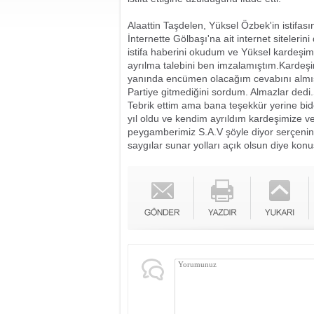
Alaattin Taşdelen, Yüksel Özbek'in istifas
İnternette Gölbaşı'na ait internet siteleri
istifa haberini okudum ve Yüksel kardeşim
ayrılma talebini ben imzalamıştım.Karde
yanında encümen olacağım cevabını almış
Partiye gitmediğini sordum. Almazlar dedi.
Tebrik ettim ama bana teşekkür yerine bid
yıl oldu ve kendim ayrıldım kardeşimize ve
peygamberimiz S.A.V şöyle diyor serçeni
saygılar sunar yolları açık olsun diye konu