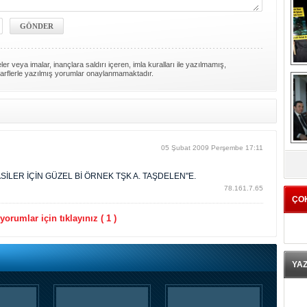
er veya imalar, inançlara saldırı içeren, imla kuralları ile yazılmamış,
arflerle yazılmış yorumlar onaylanmamaktadır.
K
05 Şubat 2009 Perşembe 17:11
SİLER İÇİN GÜZEL Bİ ÖRNEK TŞK A. TAŞDELEN"E.
78.161.7.65
ÇO
orumlar için tıklayınız ( 1 )
YA