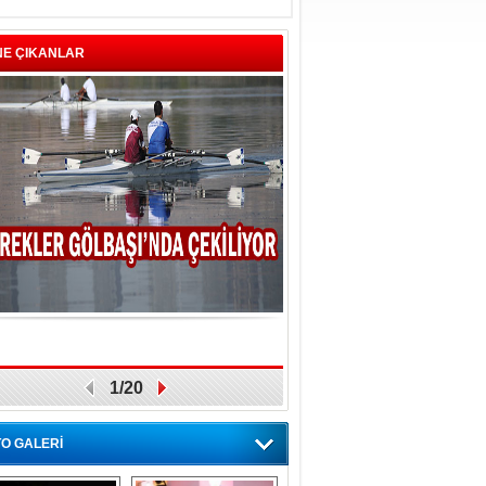
NE ÇIKANLAR
1/20
O GALERİ