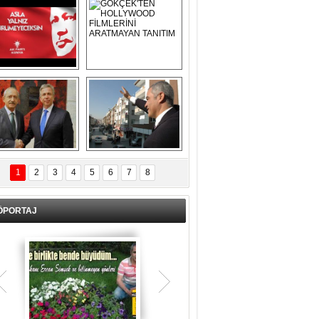
Asla Yalnız 
GÖKÇEK'TEN 
Yürümeyeceksin 
HOLLYWOOD 
Uzun Adam
FİLMLERİNİ 
ARATMAYAN 
TANITIM
L İÇERİ ZÜBÜK!
ERCAN ŞİMŞEK 
GÖLBAŞI'NDA 
1
2
3
4
5
6
7
8
KASIRGA ETKİSİ 
YARATTI !
ÖPORTAJ
Teşrik tekbiri nedir? Ne anlama gelir?
Kurban Bayramının arefe günü sabah
namazından itibaren bayramın