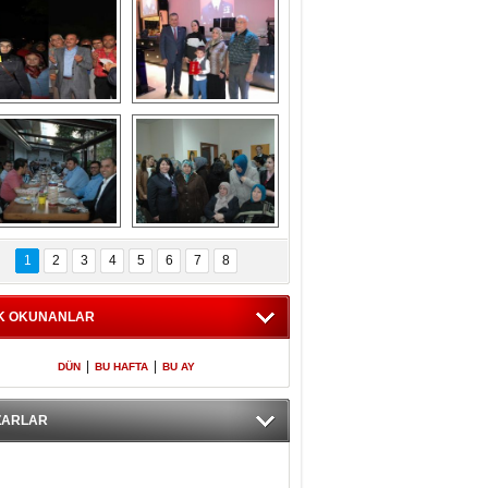
Gölbaşı GAZZE 
Kaymakamlıktan 
İÇİN YÜRÜDÜ
iftar yemeği
aymakamlıktan 
NERGÜL 
iftar yemeği
YILDIRIM SEÇİM 
1
2
3
4
5
6
7
8
BÜROSUNU AÇTI
K OKUNANLAR
|
|
DÜN
BU HAFTA
BU AY
ZARLAR