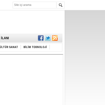
KARŞILANDI
İLANI
ldı
or
ÜLTÜR SANAT
BİLİM TEKNOLOJİ
Hayrı
MAMALIDIR.
nda
RDI!