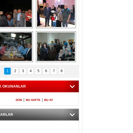
Gölbaşı GAZZE 
Kaymakamlıktan 
İÇİN YÜRÜDÜ
iftar yemeği
aymakamlıktan 
NERGÜL 
iftar yemeği
YILDIRIM SEÇİM 
1
2
3
4
5
6
7
8
BÜROSUNU AÇTI
K OKUNANLAR
|
|
DÜN
BU HAFTA
BU AY
ZARLAR