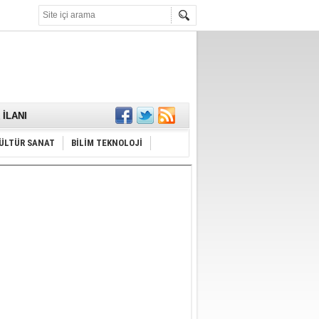
KARŞILANDI
İLANI
ldı
or
Hayrı
ÜLTÜR SANAT
BİLİM TEKNOLOJİ
MAMALIDIR.
nda
RDI!