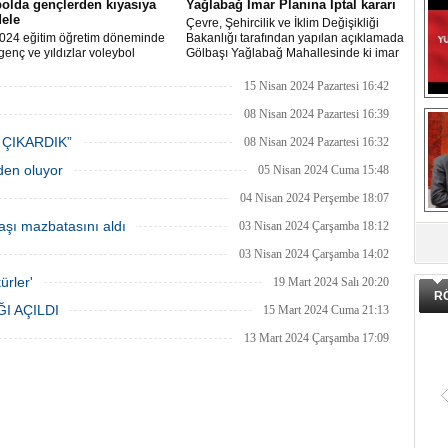
olda gençlerden kıyasıya
Yağlabağ İmar Planına İptal kararı
ele
Çevre, Şehircilik ve İklim Değişikliği
024 eğitim öğretim döneminde
Bakanlığı tarafından yapılan açıklamada
genç ve yıldızlar voleybol
Gölbaşı Yağlabağ Mahallesinde ki imar
asında birincilik için yarıştı.
planı iptal edildi.
15 Nisan 2024 Pazartesi 16:42
08 Nisan 2024 Pazartesi 16:39
 ÇIKARDIK”
08 Nisan 2024 Pazartesi 16:32
eden oluyor
05 Nisan 2024 Cuma 15:48
04 Nisan 2024 Perşembe 18:07
DA
şı mazbatasını aldı
03 Nisan 2024 Çarşamba 18:12
03 Nisan 2024 Çarşamba 14:02
ürler'
19 Mart 2024 Salı 20:20
R
I AÇILDI
15 Mart 2024 Cuma 21:13
13 Mart 2024 Çarşamba 17:09