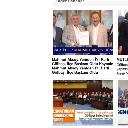
Diğer Haberler
Mahmut Aksoy Yeniden İYİ Parti
MUTL
Gölbaşı İlçe Başkanı Oldu Kaynak:
Gölbaşı
Mahmut Aksoy Yeniden İYİ Parti
yapmış 
Gölbaşı İlçe Başkanı Oldu
Anne M
Mahmut Aksoy Yeniden İYİ Parti Gölbaşı
hem iç
İlçe Başkanı Oldu
ihtiyaç
ediyor 
veriyor.