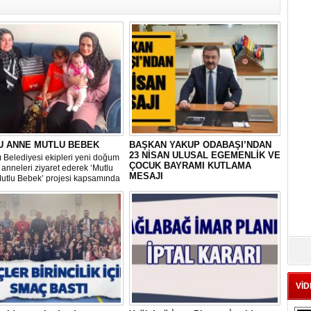
U ANNE MUTLU BEBEK
BAŞKAN YAKUP ODABAŞI’NDAN
23 NİSAN ULUSAL EGEMENLİK VE
 Belediyesi ekipleri yeni doğum
ÇOCUK BAYRAMI KUTLAMA
anneleri ziyaret ederek ‘Mutlu
MESAJI
utlu Bebek’ projesi kapsamında
erisinde doğum sonrası temel
Gölbaşı Belediye Başkanı Yakup
ların yer aldığı çantayı takdim
Odabaşı, TBMM’nin kuruluşunun 104.
hem de uygulamalı eğitim
yıldönümünü ve 23 Nisan Ulusal
Egemenlik ve Çocuk Bayramı’nı
kutladığı bir mesaj yayınladı:
VİD