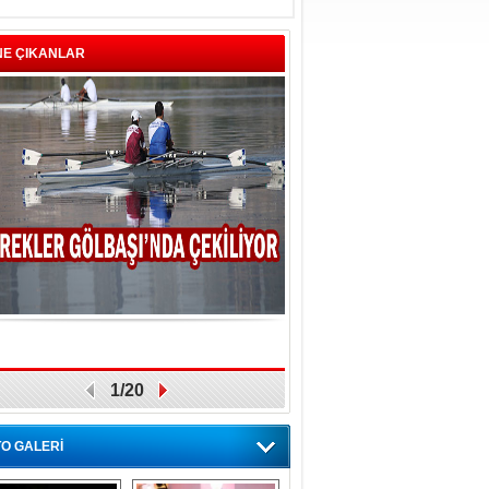
NE ÇIKANLAR
1/20
O GALERİ