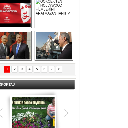
Asla Yalnız 
GÖKÇEK'TEN 
Yürümeyeceksin 
HOLLYWOOD 
Uzun Adam
FİLMLERİNİ 
ARATMAYAN 
TANITIM
L İÇERİ ZÜBÜK!
ERCAN ŞİMŞEK 
GÖLBAŞI'NDA 
1
2
3
4
5
6
7
8
KASIRGA ETKİSİ 
YARATTI !
ÖPORTAJ
Teşrik tekbiri nedir? Ne anlama gelir?
Kurban Bayramının arefe günü sabah
namazından itibaren bayramın