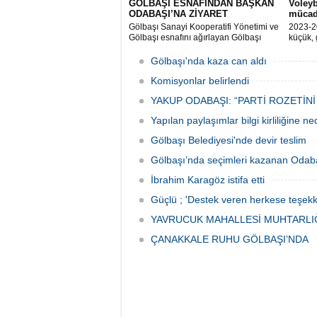
GÖLBAŞI ESNAFINDAN BAŞKAN
Voleyb
ODABAŞI’NA ZİYARET
mücad
Gölbaşı Sanayi Kooperatifi Yönetimi ve
2023-2
Gölbaşı esnafını ağırlayan Gölbaşı
küçük, 
Belediye Başkanı Yakup Odabaşı ilçeyi
müsabak
istişare ile yöneteceklerini belirterek
Gölbaşı'nda kaza can aldı
“Yeni projeleri hayata geçireceğiz.
Gölbaşı’mızın daha yaşanabilir, daha
Komisyonlar belirlendi
düzgün, daha temiz olması için
YAKUP ODABAŞI: “PARTİ ROZETİNİ
Yapılan paylaşımlar bilgi kirliliğine n
Gölbaşı Belediyesi'nde devir teslim
Gölbaşı’nda seçimleri kazanan Odaba
İbrahim Karagöz istifa etti
Güçlü ; 'Destek veren herkese teşekk
YAVRUCUK MAHALLESİ MUHTARLIĞ
ÇANAKKALE RUHU GÖLBAŞI’NDA