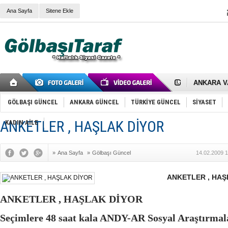
Ana Sayfa
Sitene Ekle
RIZA KAY
ANKARA V
Gölbaşı’nd
Cemal Gürs
GÖLBAŞI GÜNCEL
ANKARA GÜNCEL
TÜRKİYE GÜNCEL
SİYASET
Samet Kesk
FAİZ ORAN
OLİMPİK 
ANKETLER , HAŞLAK DİYOR
KADIN AİLE
SÖZ YERİ
TÜRKİYE (T
SPOR KLU
»
Ana Sayfa
»
Gölbaşı Güncel
14.02.2009 1
Mikail Arı
RECEP TA
ODABAŞI’N
ANKETLER , HAŞ
Gölbaşı Be
İNCEK PAR
ANKETLER , HAŞLAK DİYOR
Seçimlere 48 saat kala ANDY-AR Sosyal Araştırma