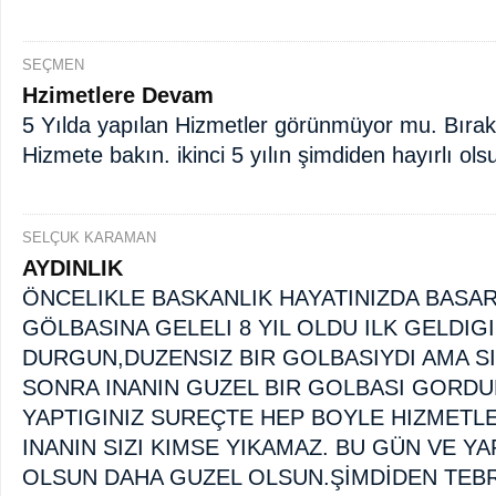
SEÇMEN
Hzimetlere Devam
5 Yılda yapılan Hizmetler görünmüyor mu. Bırakı
Hizmete bakın. ikinci 5 yılın şimdiden hayırlı 
SELÇUK KARAMAN
AYDINLIK
ÖNCELIKLE BASKANLIK HAYATINIZDA BASARI
GÖLBASINA GELELI 8 YIL OLDU ILK GELDIG
DURGUN,DUZENSIZ BIR GOLBASIYDI AMA SI
SONRA INANIN GUZEL BIR GOLBASI GORDU
YAPTIGINIZ SUREÇTE HEP BOYLE HIZMETL
INANIN SIZI KIMSE YIKAMAZ. BU GÜN VE Y
OLSUN DAHA GUZEL OLSUN.ŞİMDİDEN TEBR