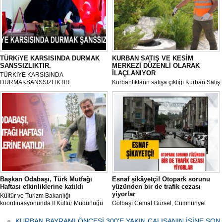
TÜRKiYE KARSISINDA DURMAK
KURBAN SATIŞ VE KESİM
SANSSIZLIKTIR.
MERKEZİ DÜZENLİ OLARAK
İLAÇLANIYOR
TÜRKIYE KARSISINDA
DURMAKSANSSIZLIKTIR.
Kurbanlıkların satışa çıktığı Kurban Satış
ve Kesim Merkezi, haşere ve
mikropların önüne geçilmesi amacıyla
her gün Gölbaşı Belediyesi ekipleri
tarafından düzenli olarak ilaçlanıyor.
Başkan Odabaşı, Türk Mutfağı
Esnaf şikâyetçi! Otopark sorunu
Haftası etkinliklerine katıldı
yüzünden bir de trafik cezası
yiyorlar
Kültür ve Turizm Bakanlığı
koordinasyonunda İl Kültür Müdürlüğü
Gölbaşı Cemal Gürsel, Cumhuriyet
tarafından düzenlenen "Türk Mutfağı
Caddesi ve ara sokaklarda işyeri
Haftası" etkinlikleri Ankara'da devam
bulunan esnaf ve alışverişe gelen
KURBAN BAYRAMI ÖNCESİ 300'E YAKIN ÇALIŞANIN İŞİNE SON