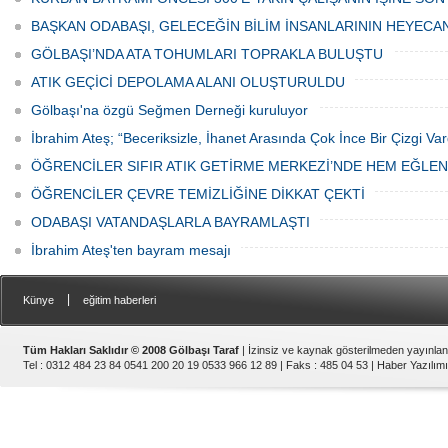
ediyor.
vatandaşlar park cezaları yüzünden
canından bezdi.
BAŞKAN ODABAŞI, GELECEĞİN BİLİM İNSANLARININ HEYECA
GÖLBAŞI’NDA ATA TOHUMLARI TOPRAKLA BULUŞTU
ATIK GEÇİCİ DEPOLAMA ALANI OLUŞTURULDU
Gölbaşı'na özgü Seğmen Derneği kuruluyor
İbrahim Ateş; “Beceriksizle, İhanet Arasında Çok İnce Bir Çizgi Var
ÖĞRENCİLER SIFIR ATIK GETİRME MERKEZİ’NDE HEM EĞLE
ÖĞRENCİLER ÇEVRE TEMİZLİĞİNE DİKKAT ÇEKTİ
ODABAŞI VATANDAŞLARLA BAYRAMLAŞTI
İbrahim Ateş'ten bayram mesajı
|
Künye
eğitim haberleri
Tüm Hakları Saklıdır © 2008 Gölbaşı Taraf
| İzinsiz ve kaynak gösterilmeden yayınla
Tel : 0312 484 23 84 0541 200 20 19 0533 966 12 89 | Faks : 485 04 53 |
Haber Yazılımı