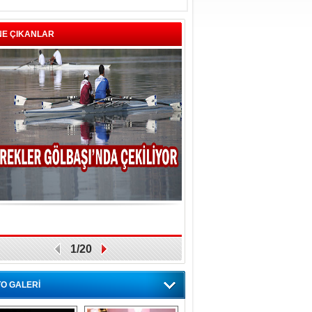
NE ÇIKANLAR
1/20
O GALERİ