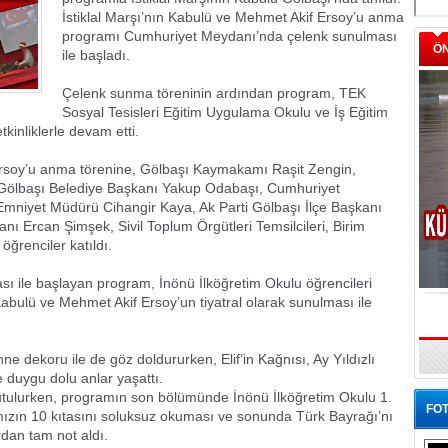
İstiklal Marşı’nın Kabulü ve Mehmet Akif Ersoy’u anma
programı Cumhuriyet Meydanı’nda çelenk sunulması
Ö
ile başladı.
Çelenk sunma töreninin ardından program, TEK
Sosyal Tesisleri Eğitim Uygulama Okulu ve İş Eğitim
inliklerle devam etti.
 Ersoy’u anma törenine, Gölbaşı Kaymakamı Raşit Zengin,
Gölbaşı Belediye Başkanı Yakup Odabaşı, Cumhuriyet
 Emniyet Müdürü Cihangir Kaya, Ak Parti Gölbaşı İlçe Başkanı
 Ercan Şimşek, Sivil Toplum Örgütleri Temsilcileri, Birim
öğrenciler katıldı.
sı ile başlayan program, İnönü İlköğretim Okulu öğrencileri
Kabulü ve Mehmet Akif Ersoy’un tiyatral olarak sunulması ile
ne dekoru ile de göz doldururken, Elif’in Kağnısı, Ay Yıldızlı
e duygu dolu anlar yaşattı.
utulurken, programın son bölümünde İnönü İlköğretim Okulu 1.
FOT
şımızın 10 kıtasını soluksuz okuması ve sonunda Türk Bayrağı’nı
rdan tam not aldı.