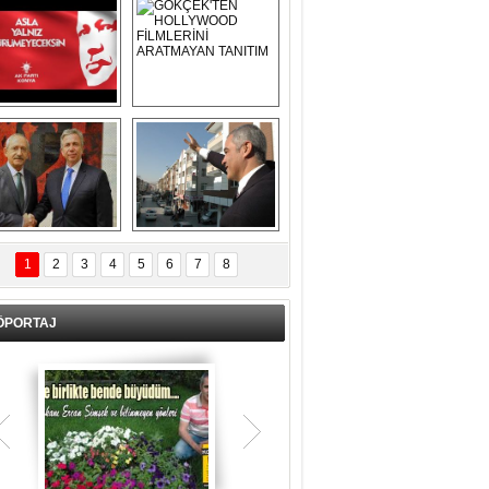
Asla Yalnız 
GÖKÇEK'TEN 
Yürümeyeceksin 
HOLLYWOOD 
Uzun Adam
FİLMLERİNİ 
ARATMAYAN 
TANITIM
L İÇERİ ZÜBÜK!
ERCAN ŞİMŞEK 
GÖLBAŞI'NDA 
1
2
3
4
5
6
7
8
KASIRGA ETKİSİ 
YARATTI !
ÖPORTAJ
Teşrik tekbiri nedir? Ne anlama gelir?
Kurban Bayramının arefe günü sabah
namazından itibaren bayramın