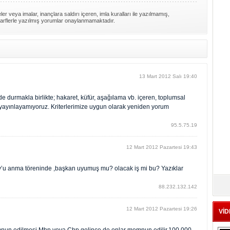
er veya imalar, inançlara saldırı içeren, imla kuralları ile yazılmamış,
arflerle yazılmış yorumlar onaylanmamaktadır.
13 Mart 2012 Salı 19:40
 durmakla birlikte; hakaret, küfür, aşağılama vb. içeren, toplumsal
rı yayınlayamıyoruz. Kriterlerimize uygun olarak yeniden yorum
95.5.75.19
12 Mart 2012 Pazartesi 19:43
oy’u anma töreninde ,başkan uyumuş mu? olacak iş mi bu? Yazıklar
88.232.132.142
12 Mart 2012 Pazartesi 19:26
VİD