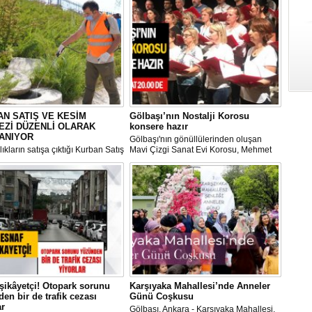
N SATIŞ VE KESİM
Gölbaşı’nın Nostalji Korosu
EZİ DÜZENLİ OLARAK
konsere hazır
ANIYOR
Gölbaşı'nın gönüllülerinden oluşan
ıkların satışa çıktığı Kurban Satış
Mavi Çizgi Sanat Evi Korosu, Mehmet
im Merkezi, haşere ve
Akif Ersoy Kültür Merkezi’nde vereceği
ların önüne geçilmesi amacıyla
konsere hızır.
 Gölbaşı Belediyesi ekipleri
dan düzenli olarak ilaçlanıyor.
şikâyetçi! Otopark sorunu
Karşıyaka Mahallesi’nde Anneler
en bir de trafik cezası
Günü Coşkusu
ar
Gölbaşı, Ankara - Karşıyaka Mahallesi,