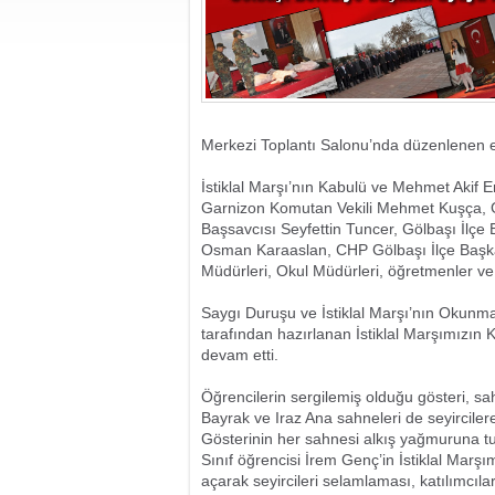
Merkezi Toplantı Salonu’nda düzenlenen etk
İstiklal Marşı’nın Kabulü ve Mehmet Akif
Garnizon Komutan Vekili Mehmet Kuşça, 
Başsavcısı Seyfettin Tuncer, Gölbaşı İlçe
Osman Karaaslan, CHP Gölbaşı İlçe Başkanı
Müdürleri, Okul Müdürleri, öğretmenler ve 
Saygı Duruşu ve İstiklal Marşı’nın Okunma
tarafından hazırlanan İstiklal Marşımızın 
devam etti.
Öğrencilerin sergilemiş olduğu gösteri, sah
Bayrak ve Iraz Ana sahneleri de seyirciler
Gösterinin her sahnesi alkış yağmuruna t
Sınıf öğrencisi İrem Genç’in İstiklal Mar
açarak seyircileri selamlaması, katılımcıla