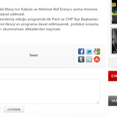
al Marşı’nın Kabulü ve Mehmet Akif Ersoy’u anma törenine,
davet edilmedi.
düzenlemiş olduğu programda Ak Parti ve CHP İlçe Başkanları
ut Aksoy’un programa davet edilmeyerek, protokol sırasına
nin okunmaması dikkatlerden kaçmadı.
Tweet
K
ÇO
YA