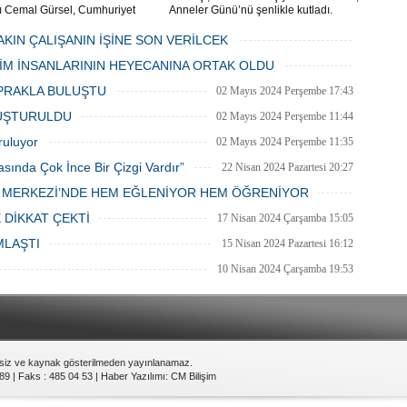
ı Cemal Gürsel, Cumhuriyet
Anneler Günü’nü şenlikle kutladı.
 ve ara sokaklarda işyeri
Mahalle muhtarı Gülay Candemir’in
 esnaf ve alışverişe gelen
öncülüğünde düzenlenen 1. Karşıyaka
AKIN ÇALIŞANIN İŞİNE SON VERİLCEK
şlar park cezaları yüzünden
mahallesi şenliği anneler günü etkinliği
06 Mayıs 2024 Pazartesi 15:47
LİM İNSANLARININ HEYECANINA ORTAK OLDU
an bezdi.
06 Mayıs 2024 Pazartesi 15:31
PRAKLA BULUŞTU
02 Mayıs 2024 Perşembe 17:43
LUŞTURULDU
02 Mayıs 2024 Perşembe 11:44
ruluyor
02 Mayıs 2024 Perşembe 11:35
asında Çok İnce Bir Çizgi Vardır”
22 Nisan 2024 Pazartesi 20:27
E MERKEZİ’NDE HEM EĞLENİYOR HEM ÖĞRENİYOR
20 Nisan 2024 Cumartesi 15:26
 DİKKAT ÇEKTİ
17 Nisan 2024 Çarşamba 15:05
MLAŞTI
15 Nisan 2024 Pazartesi 16:12
10 Nisan 2024 Çarşamba 19:53
nsiz ve kaynak gösterilmeden yayınlanamaz.
89 | Faks : 485 04 53 |
Haber Yazılımı
:
CM Bilişim