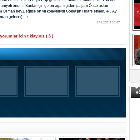
mnun edilmesi.Mhp veya Chp gelince de onlar memnun edilir.100.000
mnuniyeti önemli.Bunlar için gelen ağam giden paşam.Önce aslan
Osman bey.Değilse on yıl kolaymıydı Gölbaşın ı idare etmek. 4-5 Ay
ımızın geleceğine
178.233.156.47
orumlar için tıklayınız ( 3 )
DA
R