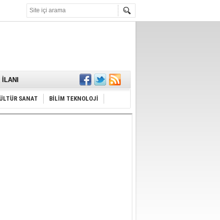
KARŞILANDI
İLANI
ldı
or
Hayrı
ÜLTÜR SANAT
BİLİM TEKNOLOJİ
MAMALIDIR.
nda
RDI!