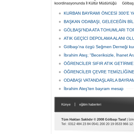
koordinasyonunda İl Kültür Müdürlüğü
Gölbaş
tarafından düzenlenen "Türk Mutfağı
Caddesi
Haftası" etkinlikleri Ankara'da devam
bulunan
KURBAN BAYRAMI ÖNCESİ 300'E Y
ediyor.
vatanda
BAŞKAN ODABAŞI, GELECEĞİN Bİ
canınd
GÖLBAŞI’NDA ATA TOHUMLARI TO
ATIK GEÇİCİ DEPOLAMA ALANI O
Gölbaşı'na özgü Seğmen Derneği ku
İbrahim Ateş; “Beceriksizle, İhanet Ar
ÖĞRENCİLER SIFIR ATIK GETİRM
ÖĞRENCİLER ÇEVRE TEMİZLİĞİNE
ODABAŞI VATANDAŞLARLA BAYRA
İbrahim Ateş'ten bayram mesajı
|
Künye
eğitim haberleri
Tüm Hakları Saklıdır © 2008 Gölbaşı Taraf
| İzi
Tel : 0312 484 23 84 0541 200 20 19 0533 966 12 