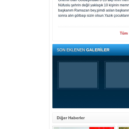
Önemli olan Gölbaşındaki 8-10 akp linin me
Nüfuslu şehrin değil yaklaşık 10 kişinin me
başkanım Ramazan bey,şimdi aslan başkanım 
sonra alın gölbaşı sizin olsun.Yazık çocuklar
Tüm y
SON EKLENEN
GALERİLER
Diğer Haberler