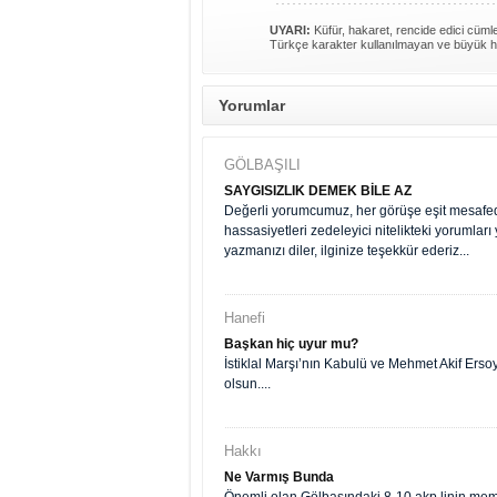
UYARI:
Küfür, hakaret, rencide edici cümlel
Türkçe karakter kullanılmayan ve büyük h
Yorumlar
GÖLBAŞILI
SAYGISIZLIK DEMEK BİLE AZ
Değerli yorumcumuz, her görüşe eşit mesafede
hassasiyetleri zedeleyici nitelikteki yorumla
yazmanızı diler, ilginize teşekkür ederiz...
Hanefi
Başkan hiç uyur mu?
İstiklal Marşı’nın Kabulü ve Mehmet Akif Ers
olsun....
Hakkı
Ne Varmış Bunda