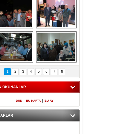
Gölbaşı GAZZE 
Kaymakamlıktan 
İÇİN YÜRÜDÜ
iftar yemeği
aymakamlıktan 
NERGÜL 
iftar yemeği
YILDIRIM SEÇİM 
1
2
3
4
5
6
7
8
BÜROSUNU AÇTI
K OKUNANLAR
|
|
DÜN
BU HAFTA
BU AY
ZARLAR