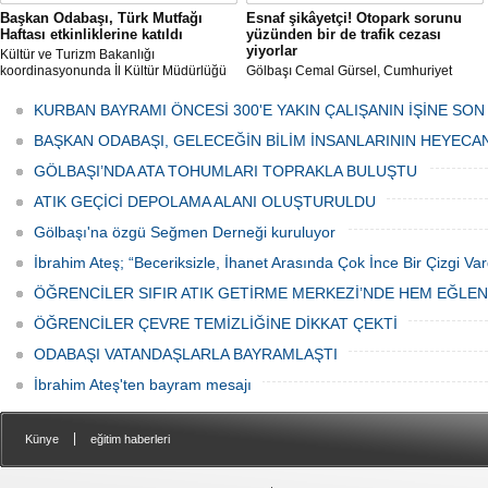
Başkan Odabaşı, Türk Mutfağı
Esnaf şikâyetçi! Otopark sorunu
Haftası etkinliklerine katıldı
yüzünden bir de trafik cezası
yiyorlar
Kültür ve Turizm Bakanlığı
koordinasyonunda İl Kültür Müdürlüğü
Gölbaşı Cemal Gürsel, Cumhuriyet
tarafından düzenlenen "Türk Mutfağı
Caddesi ve ara sokaklarda işyeri
Haftası" etkinlikleri Ankara'da devam
bulunan esnaf ve alışverişe gelen
KURBAN BAYRAMI ÖNCESİ 300'E YAKIN ÇALIŞANIN İŞİNE SON
ediyor.
vatandaşlar park cezaları yüzünden
canından bezdi.
BAŞKAN ODABAŞI, GELECEĞİN BİLİM İNSANLARININ HEYECA
GÖLBAŞI’NDA ATA TOHUMLARI TOPRAKLA BULUŞTU
ATIK GEÇİCİ DEPOLAMA ALANI OLUŞTURULDU
Gölbaşı'na özgü Seğmen Derneği kuruluyor
İbrahim Ateş; “Beceriksizle, İhanet Arasında Çok İnce Bir Çizgi Var
ÖĞRENCİLER SIFIR ATIK GETİRME MERKEZİ’NDE HEM EĞLE
ÖĞRENCİLER ÇEVRE TEMİZLİĞİNE DİKKAT ÇEKTİ
ODABAŞI VATANDAŞLARLA BAYRAMLAŞTI
İbrahim Ateş'ten bayram mesajı
|
Künye
eğitim haberleri