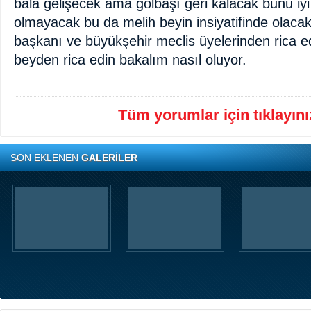
bala gelişecek ama gölbaşı geri kalacak bunu iyi 
olmayacak bu da melih beyin insiyatifinde olacak
başkanı ve büyükşehir meclis üyelerinden rica e
beyden rica edin bakalım nasıl oluyor.
Tüm yorumlar için tıklayınız
SON EKLENEN
GALERİLER