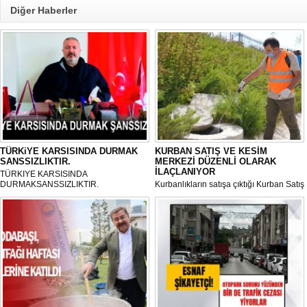
Diğer Haberler
TÜRKiYE KARSISINDA DURMAK
KURBAN SATIŞ VE KESİM
SANSSIZLIKTIR.
MERKEZİ DÜZENLİ OLARAK
İLAÇLANIYOR
TÜRKIYE KARSISINDA
DURMAKSANSSIZLIKTIR.
Kurbanlıkların satışa çıktığı Kurban Satış
ve Kesim Merkezi, haşere ve
mikropların önüne geçilmesi amacıyla
her gün Gölbaşı Belediyesi ekipleri
tarafından düzenli olarak ilaçlanıyor.