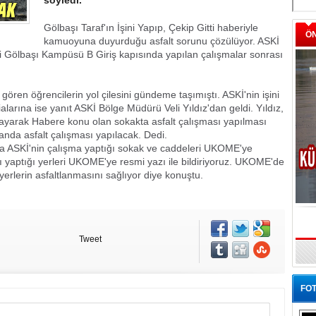
söyledi.
Gölbaşı Taraf'ın İşini Yapıp, Çekip Gitti haberiyle
Ö
kamuoyuna duyurduğu asfalt sorunu çözülüyor. ASKİ
si Gölbaşı Kampüsü B Giriş kapısında yapılan çalışmalar sonrası
gören öğrencilerin yol çilesini gündeme taşımıştı. ASKİ'nin işini
ialarına ise yanıt ASKİ Bölge Müdürü Veli Yıldız'dan geldi. Yıldız,
ayarak Habere konu olan sokakta asfalt çalışması yapılması
nda asfalt çalışması yapılacak. Dedi.
da ASKİ'nin çalışma yaptığı sokak ve caddeleri UKOME'ye
azı yaptığı yerleri UKOME'ye resmi yazı ile bildiriyoruz. UKOME'de
n yerlerin asfaltlanmasını sağlıyor diye konuştu.
Tweet
FOT