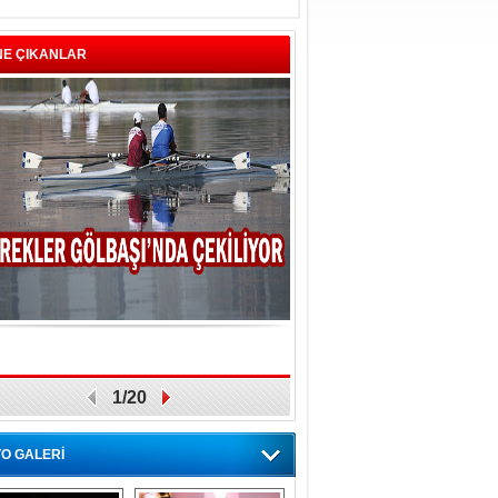
NE ÇIKANLAR
1/20
O GALERİ