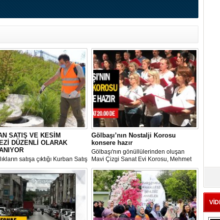
N SATIŞ VE KESİM
Gölbaşı’nın Nostalji Korosu
EZİ DÜZENLİ OLARAK
konsere hazır
ANIYOR
Gölbaşı'nın gönüllülerinden oluşan
ıkların satışa çıktığı Kurban Satış
Mavi Çizgi Sanat Evi Korosu, Mehmet
im Merkezi, haşere ve
Akif Ersoy Kültür Merkezi’nde vereceği
ların önüne geçilmesi amacıyla
konsere hızır.
 Gölbaşı Belediyesi ekipleri
dan düzenli olarak ilaçlanıyor.
VİD