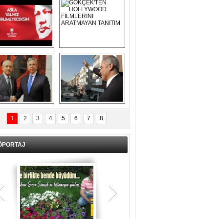
Asla Yalnız 
GÖKÇEK'TEN 
Yürümeyeceksin 
HOLLYWOOD 
Uzun Adam
FİLMLERİNİ 
ARATMAYAN 
TANITIM
L İÇERİ ZÜBÜK!
ERCAN ŞİMŞEK 
GÖLBAŞI'NDA 
1
2
3
4
5
6
7
8
KASIRGA ETKİSİ 
YARATTI !
ÖPORTAJ
Teşrik tekbiri nedir? Ne anlama gelir?
Kurban Bayramının arefe günü sabah
namazından itibaren bayramın