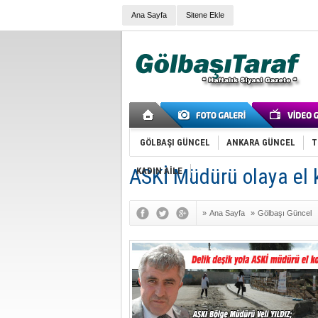
Ana Sayfa
Sitene Ekle
GÖLBAŞI GÜNCEL
ANKARA GÜNCEL
T
ASKİ Müdürü olaya el
KADIN AİLE
»
Ana Sayfa
»
Gölbaşı Güncel