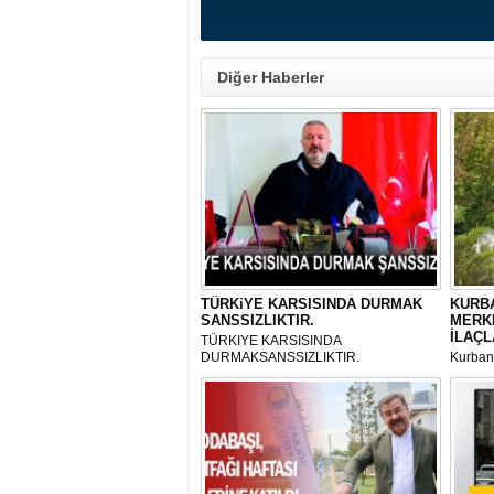
Diğer Haberler
TÜRKiYE KARSISINDA DURMAK
KURBA
SANSSIZLIKTIR.
MERK
İLAÇL
TÜRKIYE KARSISINDA
DURMAKSANSSIZLIKTIR.
Kurbanl
ve Kes
mikrop
her gün
tarafın