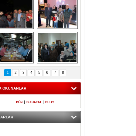
Gölbaşı GAZZE 
Kaymakamlıktan 
İÇİN YÜRÜDÜ
iftar yemeği
aymakamlıktan 
NERGÜL 
iftar yemeği
YILDIRIM SEÇİM 
1
2
3
4
5
6
7
8
BÜROSUNU AÇTI
K OKUNANLAR
|
|
DÜN
BU HAFTA
BU AY
ZARLAR