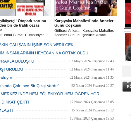
şikâyetçi! Otopark sorunu
Karşıyaka Mahallesi’nde Anneler
en bir de trafik cezası
Günü Coşkusu
ar
Gölbaşı, Ankara - Karşıyaka Mahallesi,
ı Cemal Gürsel, Cumhuriyet
Anneler Günü’nü şenlikle kutladı.
 ve ara sokaklarda işyeri
Mahalle muhtarı Gülay Candemir’in
 esnaf ve alışverişe gelen
öncülüğünde düzenlenen 1. Karşıyaka
AKIN ÇALIŞANIN İŞİNE SON VERİLCEK
şlar park cezaları yüzünden
mahallesi şenliği anneler günü etkinliği
06 Mayıs 2024 Pazartesi 15:47
LİM İNSANLARININ HEYECANINA ORTAK OLDU
an bezdi.
06 Mayıs 2024 Pazartesi 15:31
PRAKLA BULUŞTU
02 Mayıs 2024 Perşembe 17:43
DA
LUŞTURULDU
02 Mayıs 2024 Perşembe 11:44
ruluyor
02 Mayıs 2024 Perşembe 11:35
asında Çok İnce Bir Çizgi Vardır”
22 Nisan 2024 Pazartesi 20:27
R
E MERKEZİ’NDE HEM EĞLENİYOR HEM ÖĞRENİYOR
20 Nisan 2024 Cumartesi 15:26
 DİKKAT ÇEKTİ
17 Nisan 2024 Çarşamba 15:05
MLAŞTI
15 Nisan 2024 Pazartesi 16:12
10 Nisan 2024 Çarşamba 19:53