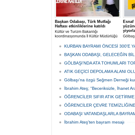
Başkan Odabaşı, Türk Mutfağı
Esnaf 
Haftası etkinliklerine katıldı
yüzünd
yiyorl
Kültür ve Turizm Bakanlığı
koordinasyonunda İl Kültür Müdürlüğü
Gölbaş
tarafından düzenlenen "Türk Mutfağı
Caddesi
Haftası" etkinlikleri Ankara'da devam
bulunan
KURBAN BAYRAMI ÖNCESİ 300'E Y
ediyor.
vatanda
BAŞKAN ODABAŞI, GELECEĞİN Bİ
canınd
GÖLBAŞI’NDA ATA TOHUMLARI TO
ATIK GEÇİCİ DEPOLAMA ALANI O
Gölbaşı'na özgü Seğmen Derneği ku
İbrahim Ateş; “Beceriksizle, İhanet Ar
ÖĞRENCİLER SIFIR ATIK GETİRM
ÖĞRENCİLER ÇEVRE TEMİZLİĞİNE
ODABAŞI VATANDAŞLARLA BAYRA
İbrahim Ateş'ten bayram mesajı