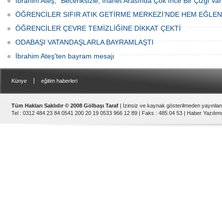
İbrahim Ateş; “Beceriksizle, İhanet Arasında Çok İnce Bir Çizgi Var
ÖĞRENCİLER SIFIR ATIK GETİRME MERKEZİ’NDE HEM EĞLE
ÖĞRENCİLER ÇEVRE TEMİZLİĞİNE DİKKAT ÇEKTİ
ODABAŞI VATANDAŞLARLA BAYRAMLAŞTI
İbrahim Ateş'ten bayram mesajı
|
Künye
eğitim haberleri
Tüm Hakları Saklıdır © 2008 Gölbaşı Taraf
| İzinsiz ve kaynak gösterilmeden yayınla
Tel : 0312 484 23 84 0541 200 20 19 0533 966 12 89 | Faks : 485 04 53 |
Haber Yazılımı