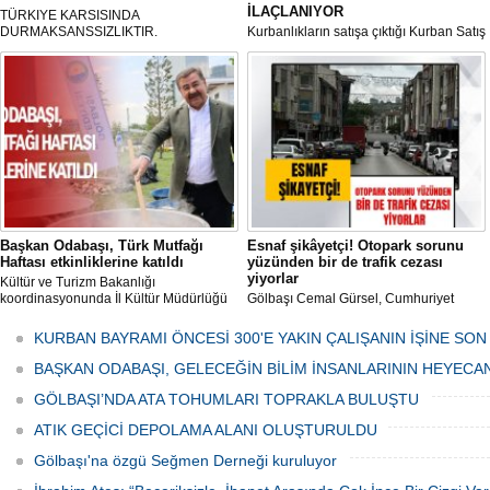
İLAÇLANIYOR
TÜRKIYE KARSISINDA
DURMAKSANSSIZLIKTIR.
Kurbanlıkların satışa çıktığı Kurban Satış
ve Kesim Merkezi, haşere ve
mikropların önüne geçilmesi amacıyla
her gün Gölbaşı Belediyesi ekipleri
tarafından düzenli olarak ilaçlanıyor.
Başkan Odabaşı, Türk Mutfağı
Esnaf şikâyetçi! Otopark sorunu
Haftası etkinliklerine katıldı
yüzünden bir de trafik cezası
yiyorlar
Kültür ve Turizm Bakanlığı
koordinasyonunda İl Kültür Müdürlüğü
Gölbaşı Cemal Gürsel, Cumhuriyet
tarafından düzenlenen "Türk Mutfağı
Caddesi ve ara sokaklarda işyeri
Haftası" etkinlikleri Ankara'da devam
bulunan esnaf ve alışverişe gelen
KURBAN BAYRAMI ÖNCESİ 300'E YAKIN ÇALIŞANIN İŞİNE SON
ediyor.
vatandaşlar park cezaları yüzünden
canından bezdi.
BAŞKAN ODABAŞI, GELECEĞİN BİLİM İNSANLARININ HEYECA
GÖLBAŞI’NDA ATA TOHUMLARI TOPRAKLA BULUŞTU
ATIK GEÇİCİ DEPOLAMA ALANI OLUŞTURULDU
Gölbaşı'na özgü Seğmen Derneği kuruluyor