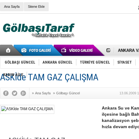
Ana Sayfa
Sitene Ekle
RIZA KAY
ANKARA V
Gölbaşı’nd
Cemal Gürs
Samet Kesk
GÖLBAŞI GÜNCEL
ANKARA GÜNCEL
TÜRKİYE GÜNCEL
SİYASET
FAİZ ORAN
OLİMPİK 
ASKİde TAM GAZ ÇALIŞMA
KADIN AİLE
SÖZ YERİ
TÜRKİYE (T
SPOR KLU
»
Ana Sayfa
»
Gölbaşı Güncel
13.06.2009 1
Mikail Arı
RECEP TA
ODABAŞI’N
Ankara Su ve Kan
Gölbaşı Be
ilçesine bağlı Ba
İNCEK PAR
kanalizasyon şeb
hızla devam ediyo