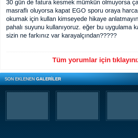
30 gün de fatura kesmek mümkün olmuyorsa çar
masraflı oluyorsa kapat EGO sporu oraya harca
okumak için kullan kimseyede hikaye anlatmayı
pahalı suyunu kullanıyoruz. eğer bu uygulama k
sizin ne farkınız var karayalçından?????
Tüm yorumlar için tıklayınız
SON EKLENEN
GALERİLER