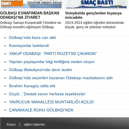
GÖLBAŞI ESNAFINDAN BAŞKAN
Voleybolda gençlerden kıyasıya
ODABAŞI’NA ZİYARET
mücadele
Gölbaşı Sanayi Kooperatifi Yönetimi ve
2023-2024 eğitim öğretim döneminde
Gölbaşı esnafını ağırlayan Gölbaşı
küçük, genç ve yıldızlar voleybol
Belediye Başkanı Yakup Odabaşı ilçeyi
müsabakasında birincilik için yarıştı.
istişare ile yöneteceklerini belirterek
Gölbaşı'nda kaza can aldı
“Yeni projeleri hayata geçireceğiz.
Gölbaşı’mızın daha yaşanabilir, daha
Komisyonlar belirlendi
düzgün, daha temiz olması için
YAKUP ODABAŞI: “PARTİ ROZETİNİ ÇIKARDIK”
Yapılan paylaşımlar bilgi kirliliğine neden oluyor
Gölbaşı Belediyesi'nde devir teslim
Gölbaşı’nda seçimleri kazanan Odabaşı mazbatasını aldı
İbrahim Karagöz istifa etti
Güçlü ; 'Destek veren herkese teşekkürler'
YAVRUCUK MAHALLESİ MUHTARLIĞI AÇILDI
ÇANAKKALE RUHU GÖLBAŞI’NDA
|
Künye
eğitim haberleri