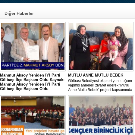
Diğer Haberler
Mahmut Aksoy Yeniden İYİ Parti
MUTLU ANNE MUTLU BEBEK
Gölbaşı İlçe Başkanı Oldu Kaynak:
Gölbaşı Belediyesi ekipleri yeni doğum
Mahmut Aksoy Yeniden İYİ Parti
yapmış anneleri ziyaret ederek ‘Mutlu
Gölbaşı İlçe Başkanı Oldu
Anne Mutlu Bebek’ projesi kapsamında
Mahmut Aksoy Yeniden İYİ Parti Gölbaşı
hem içerisinde doğum sonrası temel
İlçe Başkanı Oldu
ihtiyaçların yer aldığı çantayı takdim
ediyor hem de uygulamalı eğitim
veriyor.