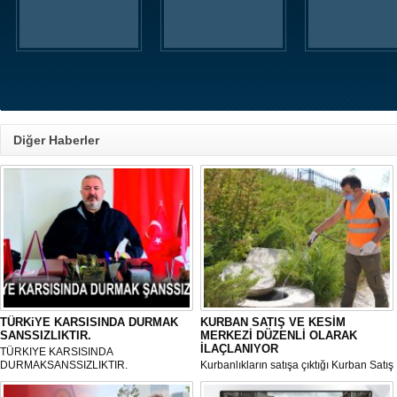
Diğer Haberler
TÜRKiYE KARSISINDA DURMAK
KURBAN SATIŞ VE KESİM
SANSSIZLIKTIR.
MERKEZİ DÜZENLİ OLARAK
İLAÇLANIYOR
TÜRKIYE KARSISINDA
DURMAKSANSSIZLIKTIR.
Kurbanlıkların satışa çıktığı Kurban Satış
ve Kesim Merkezi, haşere ve
mikropların önüne geçilmesi amacıyla