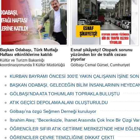
her gün Gölbaşı Belediyesi ekipleri
tarafından düzenli olarak ilaçlanıyor.
Başkan Odabaşı, Türk Mutfağı
Esnaf şikâyetçi! Otopark sorunu
Haftası etkinliklerine katıldı
yüzünden bir de trafik cezası
yiyorlar
Kültür ve Turizm Bakanlığı
koordinasyonunda İl Kültür Müdürlüğü
Gölbaşı Cemal Gürsel, Cumhuriyet
tarafından düzenlenen "Türk Mutfağı
Caddesi ve ara sokaklarda işyeri
Haftası" etkinlikleri Ankara'da devam
bulunan esnaf ve alışverişe gelen
KURBAN BAYRAMI ÖNCESİ 300'E YAKIN ÇALIŞANIN İŞİNE SON
ediyor.
vatandaşlar park cezaları yüzünden
canından bezdi.
BAŞKAN ODABAŞI, GELECEĞİN BİLİM İNSANLARININ HEYECA
GÖLBAŞI’NDA ATA TOHUMLARI TOPRAKLA BULUŞTU
ATIK GEÇİCİ DEPOLAMA ALANI OLUŞTURULDU
Gölbaşı'na özgü Seğmen Derneği kuruluyor
İbrahim Ateş; “Beceriksizle, İhanet Arasında Çok İnce Bir Çizgi Var
ÖĞRENCİLER SIFIR ATIK GETİRME MERKEZİ’NDE HEM EĞLE
ÖĞRENCİLER ÇEVRE TEMİZLİĞİNE DİKKAT ÇEKTİ