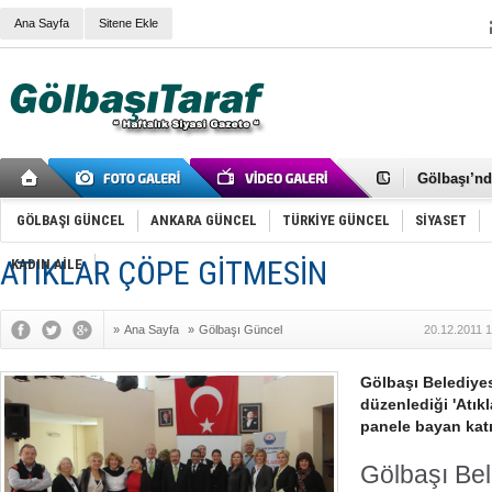
Ana Sayfa
Sitene Ekle
RIZA KAY
ANKARA V
Gölbaşı’nd
Cemal Gürs
Samet Kesk
GÖLBAŞI GÜNCEL
ANKARA GÜNCEL
TÜRKİYE GÜNCEL
SİYASET
FAİZ ORAN
OLİMPİK 
ATIKLAR ÇÖPE GİTMESİN
KADIN AİLE
SÖZ YERİ
TÜRKİYE (T
SPOR KLU
»
Ana Sayfa
»
Gölbaşı Güncel
20.12.2011 
Mikail Arı
RECEP TA
ODABAŞI’N
Gölbaşı Belediyes
Gölbaşı Be
düzenlediği 'Atık
İNCEK PAR
panele bayan katıl
Gölbaşı Bel