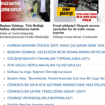
Başkan Odabaşı, Türk Mutfağı
Esnaf şikâyetçi! Otopark sorunu
Haftası etkinliklerine katıldı
yüzünden bir de trafik cezası
yiyorlar
Kültür ve Turizm Bakanlığı
koordinasyonunda İl Kültür Müdürlüğü
Gölbaşı Cemal Gürsel, Cumhuriyet
tarafından düzenlenen "Türk Mutfağı
Caddesi ve ara sokaklarda işyeri
Haftası" etkinlikleri Ankara'da devam
bulunan esnaf ve alışverişe gelen
KURBAN BAYRAMI ÖNCESİ 300'E YAKIN ÇALIŞANIN İŞİNE SON
ediyor.
vatandaşlar park cezaları yüzünden
canından bezdi.
BAŞKAN ODABAŞI, GELECEĞİN BİLİM İNSANLARININ HEYECA
GÖLBAŞI’NDA ATA TOHUMLARI TOPRAKLA BULUŞTU
ATIK GEÇİCİ DEPOLAMA ALANI OLUŞTURULDU
Gölbaşı'na özgü Seğmen Derneği kuruluyor
İbrahim Ateş; “Beceriksizle, İhanet Arasında Çok İnce Bir Çizgi Var
ÖĞRENCİLER SIFIR ATIK GETİRME MERKEZİ’NDE HEM EĞLE
ÖĞRENCİLER ÇEVRE TEMİZLİĞİNE DİKKAT ÇEKTİ
ODABAŞI VATANDAŞLARLA BAYRAMLAŞTI
İbrahim Ateş'ten bayram mesajı