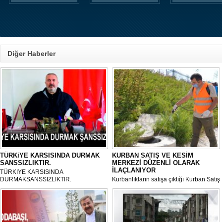
Diğer Haberler
TÜRKiYE KARSISINDA DURMAK
KURBAN SATIŞ VE KESİM
SANSSIZLIKTIR.
MERKEZİ DÜZENLİ OLARAK
İLAÇLANIYOR
TÜRKIYE KARSISINDA
DURMAKSANSSIZLIKTIR.
Kurbanlıkların satışa çıktığı Kurban Satış
ve Kesim Merkezi, haşere ve
mikropların önüne geçilmesi amacıyla
her gün Gölbaşı Belediyesi ekipleri
tarafından düzenli olarak ilaçlanıyor.