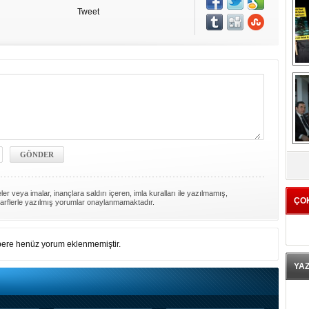
Tweet
K
er veya imalar, inançlara saldırı içeren, imla kuralları ile yazılmamış,
ÇO
arflerle yazılmış yorumlar onaylanmamaktadır.
ere henüz yorum eklenmemiştir.
YA