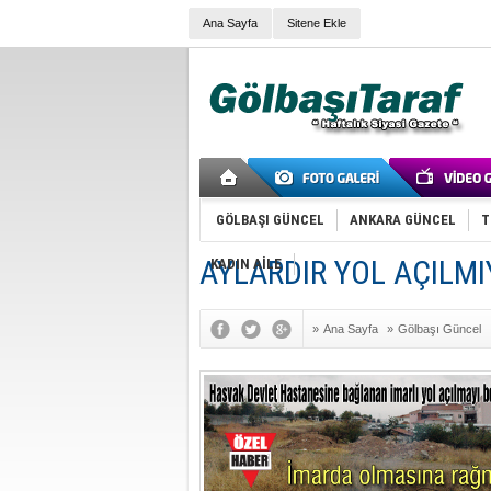
Ana Sayfa
Sitene Ekle
GÖLBAŞI GÜNCEL
ANKARA GÜNCEL
T
AYLARDIR YOL AÇILM
KADIN AİLE
»
Ana Sayfa
»
Gölbaşı Güncel