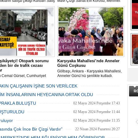
ıkların satışa çıktığı Kurban Satış
Mavi Çizgi Sanat Evi Korosu, Mehmet
im Merkezi, haşere ve
Akif Ersoy Kültür Merkezi’nde vereceği
ların önüne geçilmesi amacıyla
konsere hızır.
 Gölbaşı Belediyesi ekipleri
dan düzenli olarak ilaçlanıyor.
şikâyetçi! Otopark sorunu
Karşıyaka Mahallesi’nde Anneler
en bir de trafik cezası
Günü Coşkusu
DA
ar
Gölbaşı, Ankara - Karşıyaka Mahallesi,
ı Cemal Gürsel, Cumhuriyet
Anneler Günü’nü şenlikle kutladı.
 ve ara sokaklarda işyeri
Mahalle muhtarı Gülay Candemir’in
 esnaf ve alışverişe gelen
öncülüğünde düzenlenen 1. Karşıyaka
AKIN ÇALIŞANIN İŞİNE SON VERİLCEK
şlar park cezaları yüzünden
mahallesi şenliği anneler günü etkinliği
R
06 Mayıs 2024 Pazartesi 15:47
LİM İNSANLARININ HEYECANINA ORTAK OLDU
an bezdi.
06 Mayıs 2024 Pazartesi 15:31
PRAKLA BULUŞTU
02 Mayıs 2024 Perşembe 17:43
LUŞTURULDU
02 Mayıs 2024 Perşembe 11:44
ruluyor
02 Mayıs 2024 Perşembe 11:35
asında Çok İnce Bir Çizgi Vardır”
22 Nisan 2024 Pazartesi 20:27
E MERKEZİ’NDE HEM EĞLENİYOR HEM ÖĞRENİYOR