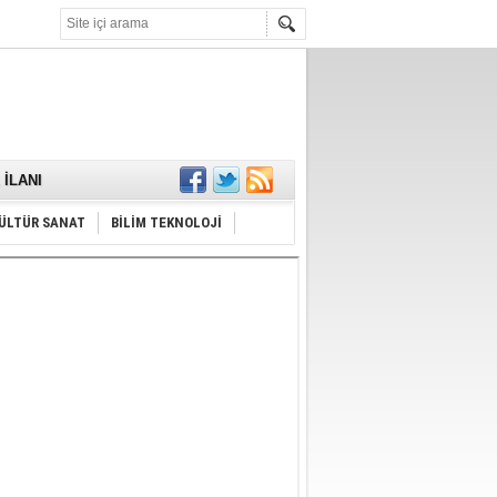
KARŞILANDI
İLANI
ldı
or
Hayrı
ÜLTÜR SANAT
BİLİM TEKNOLOJİ
MAMALIDIR.
nda
RDI!