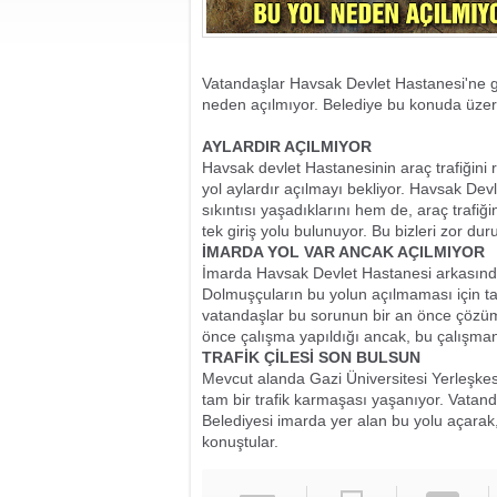
Vatandaşlar Havsak Devlet Hastanesi'ne giri
neden açılmıyor. Belediye bu konuda üzeri
AYLARDIR AÇILMIYOR
Havsak devlet Hastanesinin araç trafiğini
yol aylardır açılmayı bekliyor. Havsak Dev
sıkıntısı yaşadıklarını hem de, araç trafi
tek giriş yolu bulunuyor. Bu bizleri zor dur
İMARDA YOL VAR ANCAK AÇILMIYOR
İmarda Havsak Devlet Hastanesi arkasında
Dolmuşçuların bu yolun açılmaması için tal
vatandaşlar bu sorunun bir an önce çözüme
önce çalışma yapıldığı ancak, bu çalışma
TRAFİK ÇİLESİ SON BULSUN
Mevcut alanda Gazi Üniversitesi Yerleşke
tam bir trafik karmaşası yaşanıyor. Vatan
Belediyesi imarda yer alan bu yolu açarak,
konuştular.