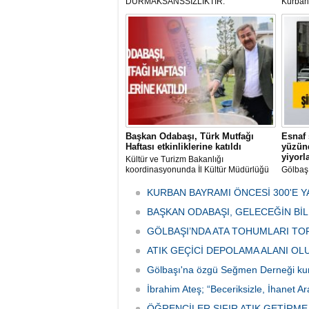
DURMAKSANSSIZLIKTIR.
Kurbanl
ve Kes
mikrop
her gün
tarafın
Başkan Odabaşı, Türk Mutfağı
Esnaf 
Haftası etkinliklerine katıldı
yüzünd
yiyorl
Kültür ve Turizm Bakanlığı
koordinasyonunda İl Kültür Müdürlüğü
Gölbaş
tarafından düzenlenen "Türk Mutfağı
Caddesi
Haftası" etkinlikleri Ankara'da devam
bulunan
KURBAN BAYRAMI ÖNCESİ 300'E Y
ediyor.
vatanda
BAŞKAN ODABAŞI, GELECEĞİN Bİ
canınd
GÖLBAŞI’NDA ATA TOHUMLARI TO
ATIK GEÇİCİ DEPOLAMA ALANI O
Gölbaşı'na özgü Seğmen Derneği ku
İbrahim Ateş; “Beceriksizle, İhanet Ar
ÖĞRENCİLER SIFIR ATIK GETİRM