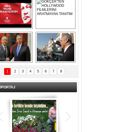
Asla Yalnız 
GÖKÇEK'TEN 
Yürümeyeceksin 
HOLLYWOOD 
Uzun Adam
FİLMLERİNİ 
ARATMAYAN 
TANITIM
L İÇERİ ZÜBÜK!
ERCAN ŞİMŞEK 
GÖLBAŞI'NDA 
1
2
3
4
5
6
7
8
KASIRGA ETKİSİ 
YARATTI !
ÖPORTAJ
Teşrik tekbiri nedir? Ne anlama gelir?
Kurban Bayramının arefe günü sabah
namazından itibaren bayramın