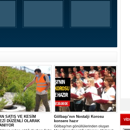
N SATIŞ VE KESİM
Gölbaşı’nın Nostalji Korosu
VİD
EZİ DÜZENLİ OLARAK
konsere hazır
ANIYOR
Gölbaşı'nın gönüllülerinden oluşan