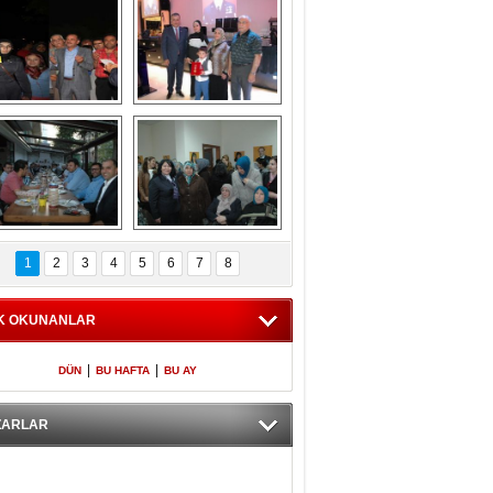
Gölbaşı GAZZE 
Kaymakamlıktan 
İÇİN YÜRÜDÜ
iftar yemeği
aymakamlıktan 
NERGÜL 
iftar yemeği
YILDIRIM SEÇİM 
1
2
3
4
5
6
7
8
BÜROSUNU AÇTI
K OKUNANLAR
|
|
DÜN
BU HAFTA
BU AY
ZARLAR