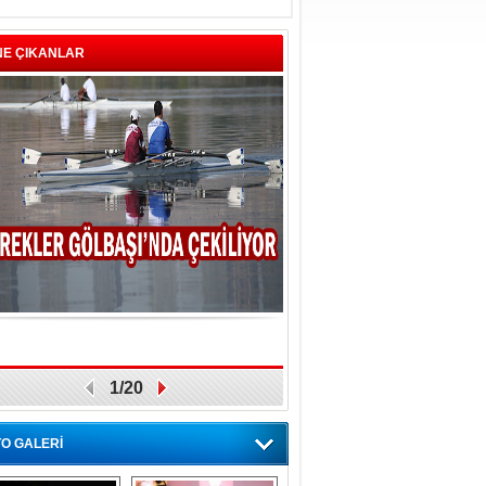
NE ÇIKANLAR
1/20
O GALERİ