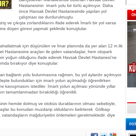
Hastanesinin
imarlı yolu bir türlü açılmıyor. Daha
önce Havsak Devlet Hastanesinde yapılan yol
Ö
çalışması ise durdurulmuştu.
ş ve çıkışta zorlandıklarını ifade ederek İmarlı bir yol varsa
ne düşen görevi yapmalı şeklinde konuştular.
 rahatlatmak için düşünülen ve İmar planında da yer alan
12 m.lik
let Hastanesine araçları ile giden vatandaşlar, hem otopark
ğinin yoğun olduğunu ifade ederek Havsak Devlet Hastanesi'ne
umda bırakıyor diye konuştular.
n bağlantı yolu bulunmasına rağmen, bu yol aylardır açılmıyor.
epte bulundukları için imarlı yolun açılmadığı öğrenilirken
 kavuşmasını istediler. İmarlı yolun açılması yönünde yıllar
nın tamamlanmadan bırakıldığı öğrenildi.
sinin hemde dolmuş ve otobüs duraklarının olması sebebiyle,
daşlar bu konudan muzdarip olduklarını belirterek
Gölbaşı
 vatandaşların mağduriyetini önlemeleri gerekmektedir. diye
FOT