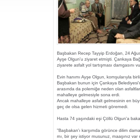
Başbakan Recep Tayyip Erdoğan, 24 Ağustos
Ayşe Olgun'u ziyaret etmişti. Çankaya Bağ
ziyarete asfalt yol tartışması damgasını v
Evin hanımı Ayşe Olgun, komşularıyla birl
Başbakan bunun için Çankaya Belediyesi'n
arasında da polemiğe neden olan asfaltlama
mahalleye gelmesiyle sona erdi.
Ancak mahalleye asfalt gelmesinin en büyü
geç de olsa gelen hizmeti göremedi.
Hasta 74 yaşındaki eşi Çöllü Olgun'a bakan
"Başbakan'ı karşımda görünce dilim damağ
mı, bir şey istiyor musunuz, maaşınız var