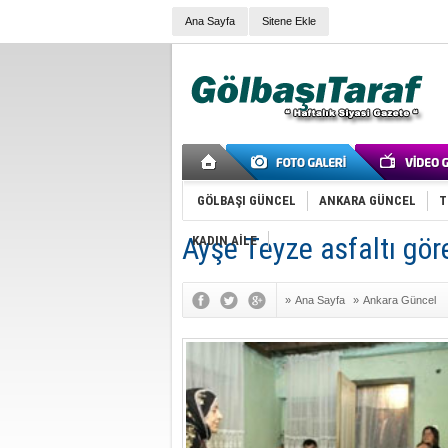
Ana Sayfa
Sitene Ekle
GÖLBAŞI GÜNCEL
ANKARA GÜNCEL
T
Ayşe Teyze asfaltı gö
KADIN AİLE
»
Ana Sayfa
»
Ankara Güncel