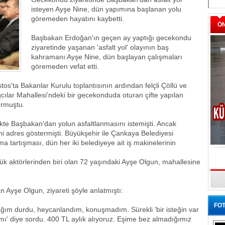
isteyen Ayşe Nine, dün yapımına başlanan yolu
göremeden hayatını kaybetti.
Ö
Başbakan Erdoğan'ın geçen ay yaptığı gecekondu
ziyaretinde yaşanan 'asfalt yol' olayının baş
kahramanı Ayşe Nine, dün başlayan çalışmaları
göremeden vefat etti.
'ta Bakanlar Kurulu toplantısının ardından felçli Çöllü ve
cılar Mahallesi'ndeki bir gecekonduda oturan çifte yapılan
urmuştu.
ikte Başbakan'dan yolun asfaltlanmasını istemişti. Ancak
i adres göstermişti. Büyükşehir ile Çankaya Belediyesi
 tartışması, dün her iki belediyeye ait iş makinelerinin
k aktörlerinden biri olan 72 yaşındaki Ayşe Olgun, mahallesine
 Ayşe Olgun, ziyareti şöyle anlatmıştı:
FOT
ım durdu, heycanlandım, konuşmadım. Sürekli 'bir isteğin var
 mı' diye sordu. 400 TL aylık alıyoruz. Eşime bez almadığımız