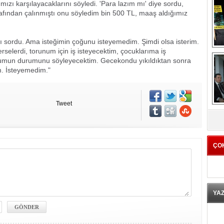
ızı karşılayacaklarını söyledi. 'Para lazım mı' diye sordu,
arafından çalınmıştı onu söyledim bin 500 TL, maaş aldığımız
sordu. Ama isteğimin çoğunu isteyemedim. Şimdi olsa isterim.
selerdi, torunum için iş isteyecektim, çocuklarıma iş
ğlumun durumunu söyleyecektim. Gecekondu yıkıldıktan sonra
m. İsteyemedim."
Tweet
K
ÇO
YA