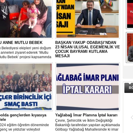
U ANNE MUTLU BEBEK
BAŞKAN YAKUP ODABAŞI’NDAN
23 NİSAN ULUSAL EGEMENLİK VE
 Belediyesi ekipleri yeni doğum
ÇOCUK BAYRAMI KUTLAMA
anneleri ziyaret ederek ‘Mutlu
MESAJI
utlu Bebek’ projesi kapsamında
erisinde doğum sonrası temel
Gölbaşı Belediye Başkanı Yakup
DA
ların yer aldığı çantayı takdim
Odabaşı, TBMM’nin kuruluşunun 104.
hem de uygulamalı eğitim
yıldönümünü ve 23 Nisan Ulusal
Egemenlik ve Çocuk Bayramı’nı
kutladığı bir mesaj yayınladı:
R
olda gençlerden kıyasıya
Yağlabağ İmar Planına İptal kararı
ele
Çevre, Şehircilik ve İklim Değişikliği
024 eğitim öğretim döneminde
Bakanlığı tarafından yapılan açıklamada
genç ve yıldızlar voleybol
Gölbaşı Yağlabağ Mahallesinde ki imar