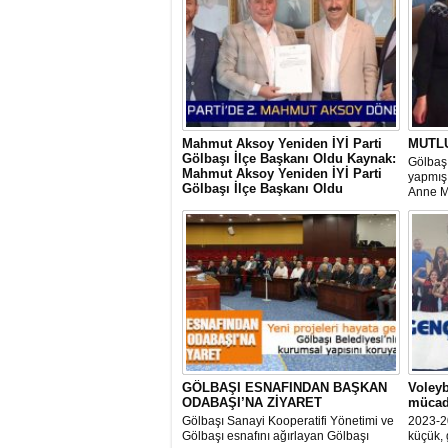
Mahmut Aksoy Yeniden İYİ Parti
MUTL
Gölbaşı İlçe Başkanı Oldu Kaynak:
Gölbaşı
Mahmut Aksoy Yeniden İYİ Parti
yapmış 
Gölbaşı İlçe Başkanı Oldu
Anne M
Mahmut Aksoy Yeniden İYİ Parti Gölbaşı
hem iç
İlçe Başkanı Oldu
ihtiyaç
ediyor 
veriyor.
GÖLBAŞI ESNAFINDAN BAŞKAN
Voleyb
ODABAŞI’NA ZİYARET
mücad
Gölbaşı Sanayi Kooperatifi Yönetimi ve
2023-2
Gölbaşı esnafını ağırlayan Gölbaşı
küçük, 