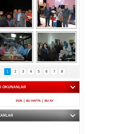
Gölbaşı GAZZE 
Kaymakamlıktan 
İÇİN YÜRÜDÜ
iftar yemeği
aymakamlıktan 
NERGÜL 
iftar yemeği
YILDIRIM SEÇİM 
1
2
3
4
5
6
7
8
BÜROSUNU AÇTI
K OKUNANLAR
|
|
DÜN
BU HAFTA
BU AY
ZARLAR