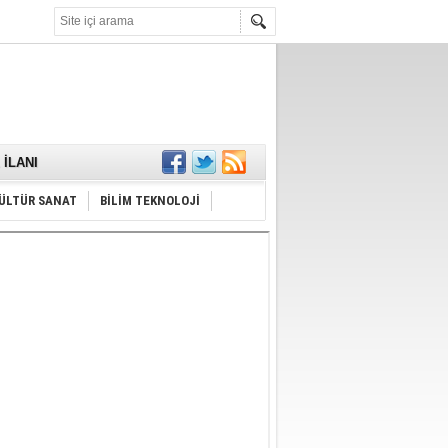
KARŞILANDI
İLANI
ldı
or
Hayrı
ÜLTÜR SANAT
BİLİM TEKNOLOJİ
MAMALIDIR.
nda
RDI!