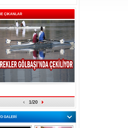
NE ÇIKANLAR
1/20
O GALERİ