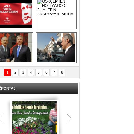
Asla Yalnız 
GÖKÇEK'TEN 
Yürümeyeceksin 
HOLLYWOOD 
Uzun Adam
FİLMLERİNİ 
ARATMAYAN 
TANITIM
L İÇERİ ZÜBÜK!
ERCAN ŞİMŞEK 
GÖLBAŞI'NDA 
1
2
3
4
5
6
7
8
KASIRGA ETKİSİ 
YARATTI !
ÖPORTAJ
Teşrik tekbiri nedir? Ne anlama gelir?
Kurban Bayramının arefe günü sabah
namazından itibaren bayramın