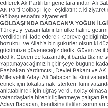
edilerek Ak Partili bir genç tarafından Ali Ba
AK Parti Gölbaşı İlçe Teşkilatında ki ziyare
Gölbaşı esnafını ziyaret etti.
GÖLBAŞI'NDA BABACAN'A YOĞUN İLGİ
Türkiye'yi yaşanılabilir bir ülke haline getir
verdiklerini ifade ederek  Göreve geldiğim
bozuktu. Ve Allah'a bin şükürler olsun ki düz
gücümüze güveneceğiz dedik. Güven ve iti
dedik. Güven de kazandık, itibarda Biz ne s
Yapamayacağımız hiçbir şeye bugüne kadar
Başbakan Yardımcısı, Devlet Bakanı ve AK 
Milletvekili Adayı Ali Babacan'la Kimi vatanda
etmek için tokalaşmak isterken, kimi vatanda
anlatabilmek için uğraş verdi. Kolay olmasa
vatandaşlarla birebir ilgilenmeye çalışan Bak
Adayı Babacan, kendisine iletilen sorunları 