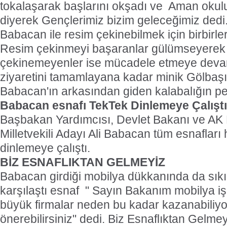
tokalaşarak başlarını okşadı ve  Aman oku
diyerek Gençlerimiz bizim geleceğimiz dedi
Babacan ile resim çekinebilmek için birbirleri
Resim çekinmeyi başaranlar gülümseyerek 
çekinemeyenler ise mücadele etmeye deva
ziyaretini tamamlayana kadar minik Gölbaşıl
Babacan'ın arkasından giden kalabalığın pe
Babacan esnafı TekTek Dinlemeye Çalıştı
Başbakan Yardımcısı, Devlet Bakanı ve AK 
Milletvekili Adayı Ali Babacan tüm esnafları
dinlemeye çalıştı.
BİZ ESNAFLIKTAN GELMEYİZ
Babacan girdiği mobilya dükkanında da sıkınt
karşılaştı esnaf " Sayın Bakanım mobilya iş
büyük firmalar neden bu kadar kazanabiliyor
önerebilirsiniz" dedi. Biz Esnaflıktan Gelm