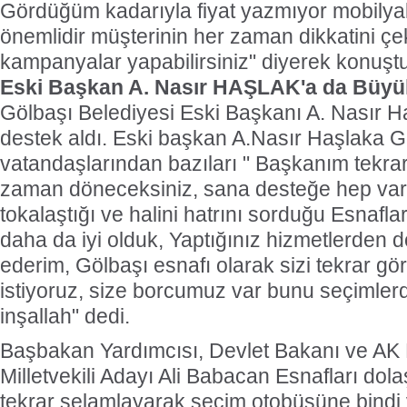
Gördüğüm kadarıyla fiyat yazmıyor mobilya
önemlidir müşterinin her zaman dikkatini ç
kampanyalar yapabilirsiniz" diyerek konuştu
Eski Başkan A. Nasır HAŞLAK'a da Büyük 
Gölbaşı Belediyesi Eski Başkanı A. Nasır H
destek aldı. Eski başkan A.Nasır Haşlaka G
vatandaşlarından bazıları " Başkanım tekra
zaman döneceksiniz, sana desteğe hep varı
tokalaştığı ve halini hatrını sorduğu Esnaflar
daha da iyi olduk, Yaptığınız hizmetlerden d
ederim, Gölbaşı esnafı olarak sizi tekrar g
istiyoruz, size borcumuz var bunu seçimle
inşallah" dedi.
Başbakan Yardımcısı, Devlet Bakanı ve AK 
Milletvekili Adayı Ali Babacan Esnafları dola
tekrar selamlayarak seçim otobüsüne bindi