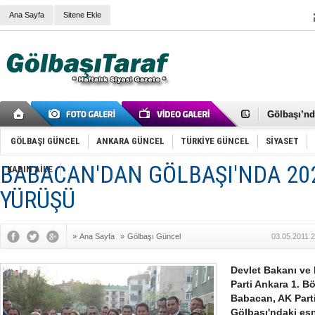
Ana Sayfa
Sitene Ekle
RIZA KAY
ANKARA V
Gölbaşı’nd
Cemal Gürs
Samet Kesk
FAİZ ORAN
GÖLBAŞI GÜNCEL
ANKARA GÜNCEL
TÜRKİYE GÜNCEL
SİYASET
OLİMPİK 
SÖZ YERİ
BABACAN'DAN GÖLBAŞI'NDA 202
KADIN AİLE
TÜRKİYE (T
SPOR KLU
YÜRÜŞÜ
Mikail Arı
RECEP TA
ODABAŞI’N
»
Ana Sayfa
»
Gölbaşı Güncel
03.05.2011 
Gölbaşı Be
İNCEK PAR
Devlet Bakanı ve
Parti Ankara 1. Bö
Babacan, AK Parti 
Gölbaşı'ndaki esna