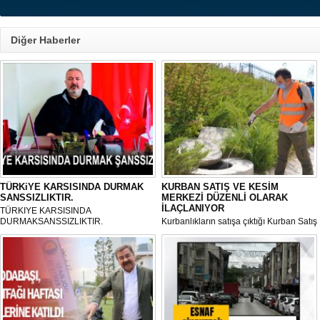
Diğer Haberler
TÜRKiYE KARSISINDA DURMAK
KURBAN SATIŞ VE KESİM
SANSSIZLIKTIR.
MERKEZİ DÜZENLİ OLARAK
İLAÇLANIYOR
TÜRKIYE KARSISINDA
DURMAKSANSSIZLIKTIR.
Kurbanlıkların satışa çıktığı Kurban Satış
ve Kesim Merkezi, haşere ve
mikropların önüne geçilmesi amacıyla
her gün Gölbaşı Belediyesi ekipleri
tarafından düzenli olarak ilaçlanıyor.