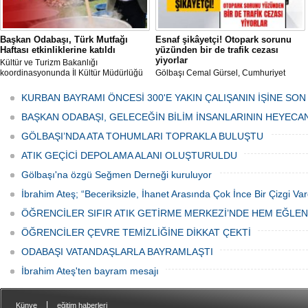
Başkan Odabaşı, Türk Mutfağı
Esnaf şikâyetçi! Otopark sorunu
Haftası etkinliklerine katıldı
yüzünden bir de trafik cezası
yiyorlar
Kültür ve Turizm Bakanlığı
koordinasyonunda İl Kültür Müdürlüğü
Gölbaşı Cemal Gürsel, Cumhuriyet
tarafından düzenlenen "Türk Mutfağı
Caddesi ve ara sokaklarda işyeri
Haftası" etkinlikleri Ankara'da devam
bulunan esnaf ve alışverişe gelen
KURBAN BAYRAMI ÖNCESİ 300'E YAKIN ÇALIŞANIN İŞİNE SON
ediyor.
vatandaşlar park cezaları yüzünden
canından bezdi.
BAŞKAN ODABAŞI, GELECEĞİN BİLİM İNSANLARININ HEYECA
GÖLBAŞI’NDA ATA TOHUMLARI TOPRAKLA BULUŞTU
ATIK GEÇİCİ DEPOLAMA ALANI OLUŞTURULDU
Gölbaşı'na özgü Seğmen Derneği kuruluyor
İbrahim Ateş; “Beceriksizle, İhanet Arasında Çok İnce Bir Çizgi Var
ÖĞRENCİLER SIFIR ATIK GETİRME MERKEZİ’NDE HEM EĞLE
ÖĞRENCİLER ÇEVRE TEMİZLİĞİNE DİKKAT ÇEKTİ
ODABAŞI VATANDAŞLARLA BAYRAMLAŞTI
İbrahim Ateş'ten bayram mesajı
|
Künye
eğitim haberleri