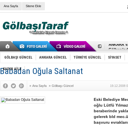
Ana Sayfa
Sitene Ekle
RIZA KAY
ANKARA V
Gölbaşı’nd
Cemal Gürs
Samet Kesk
GÖLBAŞI GÜNCEL
ANKARA GÜNCEL
TÜRKİYE GÜNCEL
SİYASET
FAİZ ORAN
OLİMPİK 
Babadan Oğula Saltanat
KADIN AİLE
SÖZ YERİ
TÜRKİYE (T
SPOR KLU
»
Ana Sayfa
»
Gölbaşı Güncel
19.12.2008 0
Mikail Arı
RECEP TA
ODABAŞI’N
Eski Belediye Me
Gölbaşı Be
oğlu Lütfü Yılmaz 
İNCEK PAR
beraberinde yaklaş
gelerek bld mec.ü
başvuru evrakların