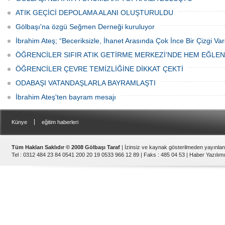
ATIK GEÇİCİ DEPOLAMA ALANI OLUŞTURULDU
Gölbaşı'na özgü Seğmen Derneği kuruluyor
İbrahim Ateş; “Beceriksizle, İhanet Arasında Çok İnce Bir Çizgi Var
ÖĞRENCİLER SIFIR ATIK GETİRME MERKEZİ’NDE HEM EĞLE
ÖĞRENCİLER ÇEVRE TEMİZLİĞİNE DİKKAT ÇEKTİ
ODABAŞI VATANDAŞLARLA BAYRAMLAŞTI
İbrahim Ateş'ten bayram mesajı
|
Künye
eğitim haberleri
Tüm Hakları Saklıdır © 2008 Gölbaşı Taraf
| İzinsiz ve kaynak gösterilmeden yayınla
Tel : 0312 484 23 84 0541 200 20 19 0533 966 12 89 | Faks : 485 04 53 |
Haber Yazılımı