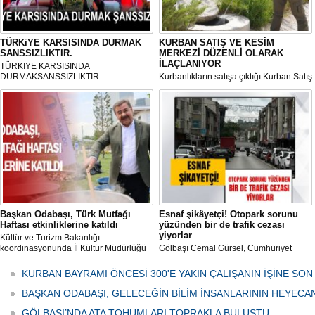
TÜRKiYE KARSISINDA DURMAK
KURBAN SATIŞ VE KESİM
SANSSIZLIKTIR.
MERKEZİ DÜZENLİ OLARAK
İLAÇLANIYOR
TÜRKIYE KARSISINDA
DURMAKSANSSIZLIKTIR.
Kurbanlıkların satışa çıktığı Kurban Satış
ve Kesim Merkezi, haşere ve
mikropların önüne geçilmesi amacıyla
her gün Gölbaşı Belediyesi ekipleri
tarafından düzenli olarak ilaçlanıyor.
Başkan Odabaşı, Türk Mutfağı
Esnaf şikâyetçi! Otopark sorunu
Haftası etkinliklerine katıldı
yüzünden bir de trafik cezası
yiyorlar
Kültür ve Turizm Bakanlığı
koordinasyonunda İl Kültür Müdürlüğü
Gölbaşı Cemal Gürsel, Cumhuriyet
tarafından düzenlenen "Türk Mutfağı
Caddesi ve ara sokaklarda işyeri
Haftası" etkinlikleri Ankara'da devam
bulunan esnaf ve alışverişe gelen
KURBAN BAYRAMI ÖNCESİ 300'E YAKIN ÇALIŞANIN İŞİNE SON
ediyor.
vatandaşlar park cezaları yüzünden
canından bezdi.
BAŞKAN ODABAŞI, GELECEĞİN BİLİM İNSANLARININ HEYECA
GÖLBAŞI’NDA ATA TOHUMLARI TOPRAKLA BULUŞTU