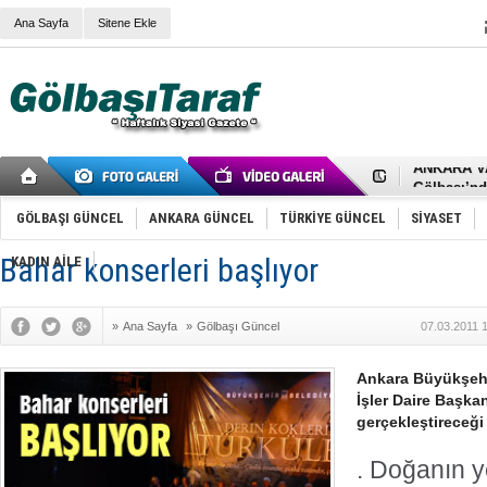
Ana Sayfa
Sitene Ekle
RIZA KAY
ANKARA V
Gölbaşı’nd
Cemal Gürs
Samet Kesk
GÖLBAŞI GÜNCEL
ANKARA GÜNCEL
TÜRKİYE GÜNCEL
SİYASET
FAİZ ORAN
OLİMPİK 
Bahar konserleri başlıyor
KADIN AİLE
SÖZ YERİ
TÜRKİYE (T
SPOR KLU
»
Ana Sayfa
»
Gölbaşı Güncel
07.03.2011 
Mikail Arı
RECEP TA
ODABAŞI’N
Ankara Büyükşehi
Gölbaşı Be
İşler Daire Başka
İNCEK PAR
gerçekleştireceği
. Doğanın y