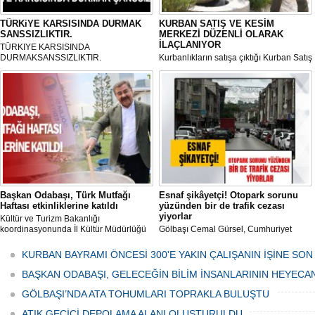
TÜRKiYE KARSISINDA DURMAK
KURBAN SATIŞ VE KESİM
SANSSIZLIKTIR.
MERKEZİ DÜZENLİ OLARAK
İLAÇLANIYOR
TÜRKIYE KARSISINDA
DURMAKSANSSIZLIKTIR.
Kurbanlıkların satışa çıktığı Kurban Satış
ve Kesim Merkezi, haşere ve
mikropların önüne geçilmesi amacıyla
her gün Gölbaşı Belediyesi ekipleri
tarafından düzenli olarak ilaçlanıyor.
Başkan Odabaşı, Türk Mutfağı
Esnaf şikâyetçi! Otopark sorunu
Haftası etkinliklerine katıldı
yüzünden bir de trafik cezası
yiyorlar
Kültür ve Turizm Bakanlığı
koordinasyonunda İl Kültür Müdürlüğü
Gölbaşı Cemal Gürsel, Cumhuriyet
tarafından düzenlenen "Türk Mutfağı
Caddesi ve ara sokaklarda işyeri
Haftası" etkinlikleri Ankara'da devam
bulunan esnaf ve alışverişe gelen
KURBAN BAYRAMI ÖNCESİ 300'E YAKIN ÇALIŞANIN İŞİNE SON
ediyor.
vatandaşlar park cezaları yüzünden
canından bezdi.
BAŞKAN ODABAŞI, GELECEĞİN BİLİM İNSANLARININ HEYECA
GÖLBAŞI’NDA ATA TOHUMLARI TOPRAKLA BULUŞTU
ATIK GEÇİCİ DEPOLAMA ALANI OLUŞTURULDU