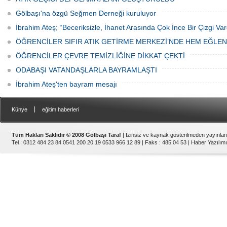
Gölbaşı'na özgü Seğmen Derneği kuruluyor
İbrahim Ateş; “Beceriksizle, İhanet Arasında Çok İnce Bir Çizgi Var
ÖĞRENCİLER SIFIR ATIK GETİRME MERKEZİ’NDE HEM EĞLE
ÖĞRENCİLER ÇEVRE TEMİZLİĞİNE DİKKAT ÇEKTİ
ODABAŞI VATANDAŞLARLA BAYRAMLAŞTI
İbrahim Ateş'ten bayram mesajı
|
Künye
eğitim haberleri
Tüm Hakları Saklıdır © 2008 Gölbaşı Taraf
| İzinsiz ve kaynak gösterilmeden yayınla
Tel : 0312 484 23 84 0541 200 20 19 0533 966 12 89 | Faks : 485 04 53 |
Haber Yazılımı