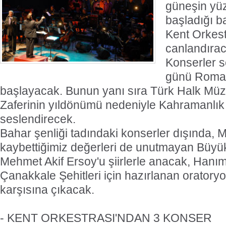
güneşin yü
başladığı b
Kent Orkest
canlandırac
Konserler s
günü Romant
başlayacak. Bunun yanı sıra Türk Halk Müz
Zaferinin yıldönümü nedeniyle Kahramanlık 
seslendirecek.
Bahar şenliği tadındaki konserler dışında, 
kaybettiğimiz değerleri de unutmayan Büyük
Mehmet Akif Ersoy'u şiirlerle anacak, Hanıml
Çanakkale Şehitleri için hazırlanan oratoryo 
karşısına çıkacak.
- KENT ORKESTRASI'NDAN 3 KONSER