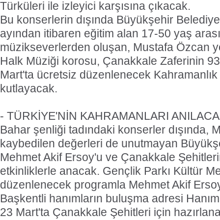
Türküleri ile izleyici karşısına çıkacak.
Bu konserlerin dışında Büyükşehir Belediy
ayından itibaren eğitim alan 17-50 yaş arası
müzikseverlerden oluşan, Mustafa Özcan y
Halk Müziği korosu, Çanakkale Zaferinin 9
Mart'ta ücretsiz düzenlenecek Kahramanlık T
kutlayacak.
- TÜRKİYE'NİN KAHRAMANLARI ANILAC
Bahar şenliği tadındaki konserler dışında, 
kaybedilen değerleri de unutmayan Büyükşe
Mehmet Akif Ersoy'u ve Çanakkale Şehitlerini
etkinliklerle anacak. Gençlik Parkı Kültür M
düzenlenecek programla Mehmet Akif Ersoy ş
Başkentli hanımların buluşma adresi Hanımla
23 Mart'ta Çanakkale Şehitleri için hazırlana