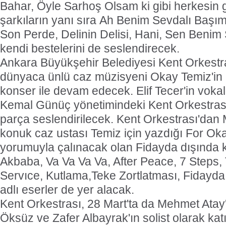
Bahar, Öyle Sarhoş Olsam ki gibi herkesin
şarkıların yanı sıra Ah Benim Sevdalı Baş
Son Perde, Delinin Delisi, Hani, Sen Benim Ş
kendi bestelerini de seslendirecek.
Ankara Büyükşehir Belediyesi Kent Orkestra
dünyaca ünlü caz müzisyeni Okay Temiz'in k
konser ile devam edecek. Elif Tecer'in vokal
Kemal Günüç yönetimindeki Kent Orkestrası
parça seslendirilecek. Kent Orkestrası'dan
konuk caz ustası Temiz için yazdığı For Ok
yorumuyla çalınacak olan Fidayda dışında 
Akbaba, Va Va Va Va, After Peace, 7 Steps,
Servıce, Kutlama,Teke Zortlatması, Fidayda,
adlı eserler de yer alacak.
Kent Orkestrası, 28 Mart'ta da Mehmet Atay'ı
Öksüz ve Zafer Albayrak'ın solist olarak katı