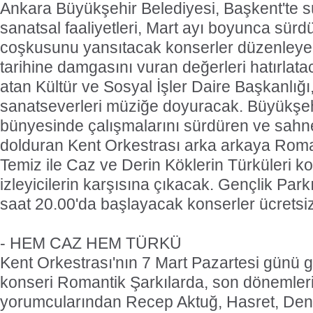
Ankara Büyükşehir Belediyesi, Başkent'te s
sanatsal faaliyetleri, Mart ayı boyunca sür
coşkusunu yansıtacak konserler düzenleye
tarihine damgasını vuran değerleri hatırlata
atan Kültür ve Sosyal İşler Daire Başkanlığı,
sanatseverleri müziğe doyuracak. Büyükşeh
bünyesinde çalışmalarını sürdüren ve sahne
dolduran Kent Orkestrası arka arkaya Roma
Temiz ile Caz ve Derin Köklerin Türküleri kon
izleyicilerin karşısına çıkacak. Gençlik Par
saat 20.00'da başlayacak konserler ücretsiz
- HEM CAZ HEM TÜRKÜ
Kent Orkestrası'nın 7 Mart Pazartesi günü g
konseri Romantik Şarkılarda, son dönemler
yorumcularından Recep Aktuğ, Hasret, Deni