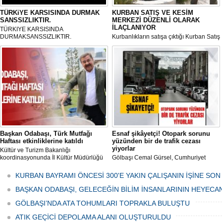
TÜRKiYE KARSISINDA DURMAK
KURBAN SATIŞ VE KESİM
SANSSIZLIKTIR.
MERKEZİ DÜZENLİ OLARAK
İLAÇLANIYOR
TÜRKIYE KARSISINDA
DURMAKSANSSIZLIKTIR.
Kurbanlıkların satışa çıktığı Kurban Satış
ve Kesim Merkezi, haşere ve
mikropların önüne geçilmesi amacıyla
her gün Gölbaşı Belediyesi ekipleri
tarafından düzenli olarak ilaçlanıyor.
Başkan Odabaşı, Türk Mutfağı
Esnaf şikâyetçi! Otopark sorunu
Haftası etkinliklerine katıldı
yüzünden bir de trafik cezası
yiyorlar
Kültür ve Turizm Bakanlığı
koordinasyonunda İl Kültür Müdürlüğü
Gölbaşı Cemal Gürsel, Cumhuriyet
tarafından düzenlenen "Türk Mutfağı
Caddesi ve ara sokaklarda işyeri
Haftası" etkinlikleri Ankara'da devam
bulunan esnaf ve alışverişe gelen
KURBAN BAYRAMI ÖNCESİ 300'E YAKIN ÇALIŞANIN İŞİNE SON
ediyor.
vatandaşlar park cezaları yüzünden
canından bezdi.
BAŞKAN ODABAŞI, GELECEĞİN BİLİM İNSANLARININ HEYECA
GÖLBAŞI’NDA ATA TOHUMLARI TOPRAKLA BULUŞTU
ATIK GEÇİCİ DEPOLAMA ALANI OLUŞTURULDU