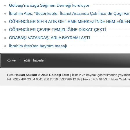
Gölbaşı'na özgü Seğmen Derneği kuruluyor
İbrahim Ateş; “Beceriksizle, İhanet Arasında Çok İnce Bir Çizgi Var
ÖĞRENCİLER SIFIR ATIK GETİRME MERKEZİ’NDE HEM EĞLE
ÖĞRENCİLER ÇEVRE TEMİZLİĞİNE DİKKAT ÇEKTİ
ODABAŞI VATANDAŞLARLA BAYRAMLAŞTI
İbrahim Ateş'ten bayram mesajı
|
Künye
eğitim haberleri
Tüm Hakları Saklıdır © 2008 Gölbaşı Taraf
| İzinsiz ve kaynak gösterilmeden yayınla
Tel : 0312 484 23 84 0541 200 20 19 0533 966 12 89 | Faks : 485 04 53 |
Haber Yazılımı