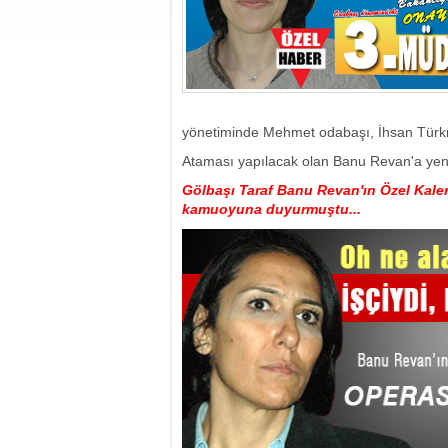
yönetiminde Mehmet odabaşı, İhsan Türkm
Ataması yapılacak olan Banu Revan'a yeni g
Gölbaşı Taraf Banu Revan'ın Özel Kale
kamuoyuna duyurmuştu...