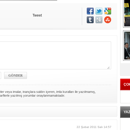
Tweet
K
ÇO
er veya imalar, inançlara saldırı içeren, imla kuralları ile yazılmamış,
arflerle yazılmış yorumlar onaylanmamaktadır.
YA
22 Şubat 2011 Salı 14:57