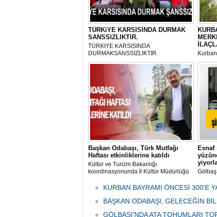
TÜRKiYE KARSISINDA DURMAK
KURBA
SANSSIZLIKTIR.
MERK
İLAÇL
TÜRKIYE KARSISINDA
DURMAKSANSSIZLIKTIR.
Kurbanl
ve Kes
mikrop
her gün
tarafın
Başkan Odabaşı, Türk Mutfağı
Esnaf 
Haftası etkinliklerine katıldı
yüzünd
yiyorl
Kültür ve Turizm Bakanlığı
koordinasyonunda İl Kültür Müdürlüğü
Gölbaş
tarafından düzenlenen "Türk Mutfağı
Caddesi
Haftası" etkinlikleri Ankara'da devam
bulunan
KURBAN BAYRAMI ÖNCESİ 300'E Y
ediyor.
vatanda
BAŞKAN ODABAŞI, GELECEĞİN Bİ
canınd
GÖLBAŞI’NDA ATA TOHUMLARI TO