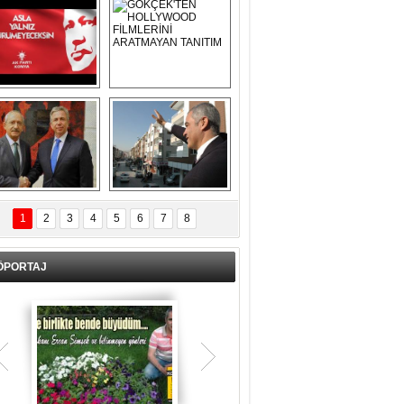
Asla Yalnız 
GÖKÇEK'TEN 
Yürümeyeceksin 
HOLLYWOOD 
Uzun Adam
FİLMLERİNİ 
ARATMAYAN 
TANITIM
L İÇERİ ZÜBÜK!
ERCAN ŞİMŞEK 
GÖLBAŞI'NDA 
1
2
3
4
5
6
7
8
KASIRGA ETKİSİ 
YARATTI !
ÖPORTAJ
Teşrik tekbiri nedir? Ne anlama gelir?
Kurban Bayramının arefe günü sabah
namazından itibaren bayramın