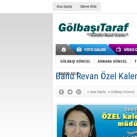
Ana Sayfa
Sitene Ekle
GÖLBAŞI GÜNCEL
ANKARA GÜNCEL
T
Banu Revan Özel Kale
KADIN AİLE
»
Ana Sayfa
»
Gölbaşı Güncel