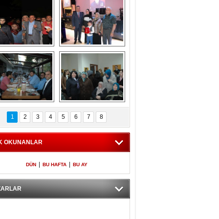
Gölbaşı GAZZE 
Kaymakamlıktan 
İÇİN YÜRÜDÜ
iftar yemeği
aymakamlıktan 
NERGÜL 
iftar yemeği
YILDIRIM SEÇİM 
1
2
3
4
5
6
7
8
BÜROSUNU AÇTI
K OKUNANLAR
|
|
DÜN
BU HAFTA
BU AY
ZARLAR