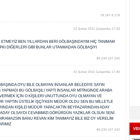
78.187.6.179
02 Şubat 2011 Çarşamba 17:43
Z ETMEYİZ BEN YILLARDAN BERİ GÖLBAŞINDAYIM HİÇ TANIMAM
PKI DİĞERLERİ GİBİ BUNLAR UTANMADAN GÖLBAŞIYI
88.230.107.242
02 Şubat 2011 Çarşamba 17:40
LBAŞINDA OYU BİLE OLMAYAN İNSANLAR BELEDİYE SAYIN
 YAPMADI BU GÖLBAŞILI YAPTI İNSANLAR MİTİNGİNDE ARABA
VERMEK İÇİN O KİŞİLERİ UNUTTUNDA OYU OLMAYAN VE
R YAPTIN ÜSTELİK İŞÇİYKEN MEDÜR OLDU SEN BU MİLLETLE
INDAN KİŞİLEİ MÜDÜR YAPACAKTIN BEYPAZARINDAN ADAY
İ ADAY OLSAYDI CEVABIMIZI GÖRÜRDÜN YAZIKLAR OLSUN SENİ
AMAZSIN BANU REVAN KİM TANIMAYIZ BİLE BİZ OY VERELİM
ARIMIZ
VİD
88.230.107.242