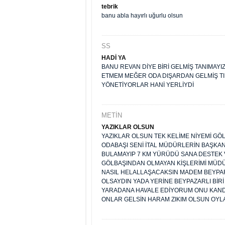
tebrik
banu abla hayırlı uğurlu olsun
SS
HADİ YA
BANU REVAN DİYE BİRİ GELMİŞ TANIMAYI
ETMEM MEĞER ODA DIŞARDAN GELMİŞ TI
YÖNETİYORLAR HANİ YERLİYDİ
METİN
YAZIKLAR OLSUN
YAZIKLAR OLSUN TEK KELİME NİYEMİ GÖ
ODABAŞI SENİ İTAL MÜDÜRLERİN BAŞKAN
BULAMAYIP 7 KM YÜRÜDÜ SANA DESTEK 
GÖLBAŞINDAN OLMAYAN KİŞLERİMİ MÜDÜ
NASIL HELALLAŞACAKSIN MADEM BEYPAR
OLSAYDIN YADA YERİNE BEYPAZARLI BİR
YARADANA HAVALE EDİYORUM ONU KANDIR
ONLAR GELSİN HARAM ZIKIM OLSUN OYL