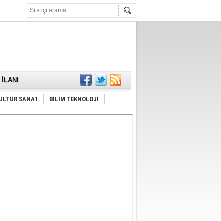
KARŞILANDI
İLANI
ldı
or
Hayrı
ÜLTÜR SANAT
BİLİM TEKNOLOJİ
MAMALIDIR.
nda
RDI!