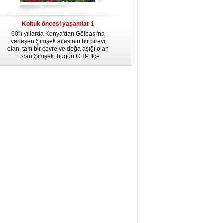
dördüncü gününün ikindi namazına
kadar, yirmiüç farz namazının
arkasından birer defa teşrik tekbiri
Koltuk öncesi yaşamlar 1
getirmeyi unutmayın.
60'lı yıllarda Konya'dan Gölbaşı'na
yerleşen Şimşek ailesinin bir bireyi
olan, tam bir çevre ve doğa aşığı olan
Ercan Şimşek, bugün CHP İlçe
Başkanlığı yaptığı Gölbaşı'nda yaşam
hikayesiyle herkese örnek oluyor.