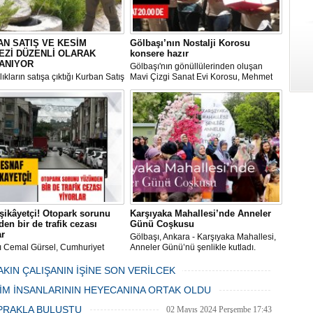
N SATIŞ VE KESİM
Gölbaşı’nın Nostalji Korosu
EZİ DÜZENLİ OLARAK
konsere hazır
ANIYOR
Gölbaşı'nın gönüllülerinden oluşan
ıkların satışa çıktığı Kurban Satış
Mavi Çizgi Sanat Evi Korosu, Mehmet
im Merkezi, haşere ve
Akif Ersoy Kültür Merkezi’nde vereceği
ların önüne geçilmesi amacıyla
konsere hızır.
 Gölbaşı Belediyesi ekipleri
dan düzenli olarak ilaçlanıyor.
şikâyetçi! Otopark sorunu
Karşıyaka Mahallesi’nde Anneler
en bir de trafik cezası
Günü Coşkusu
ar
Gölbaşı, Ankara - Karşıyaka Mahallesi,
ı Cemal Gürsel, Cumhuriyet
Anneler Günü’nü şenlikle kutladı.
 ve ara sokaklarda işyeri
Mahalle muhtarı Gülay Candemir’in
 esnaf ve alışverişe gelen
öncülüğünde düzenlenen 1. Karşıyaka
AKIN ÇALIŞANIN İŞİNE SON VERİLCEK
şlar park cezaları yüzünden
mahallesi şenliği anneler günü etkinliği
06 Mayıs 2024 Pazartesi 15:47
LİM İNSANLARININ HEYECANINA ORTAK OLDU
an bezdi.
06 Mayıs 2024 Pazartesi 15:31
PRAKLA BULUŞTU
02 Mayıs 2024 Perşembe 17:43