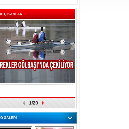
NE ÇIKANLAR
1/20
O GALERİ