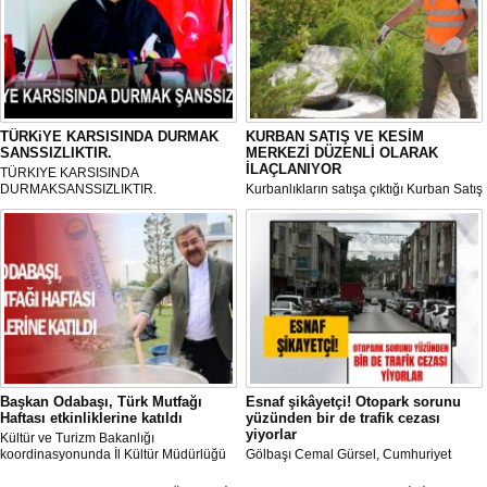
TÜRKiYE KARSISINDA DURMAK
KURBAN SATIŞ VE KESİM
SANSSIZLIKTIR.
MERKEZİ DÜZENLİ OLARAK
İLAÇLANIYOR
TÜRKIYE KARSISINDA
DURMAKSANSSIZLIKTIR.
Kurbanlıkların satışa çıktığı Kurban Satış
ve Kesim Merkezi, haşere ve
mikropların önüne geçilmesi amacıyla
her gün Gölbaşı Belediyesi ekipleri
tarafından düzenli olarak ilaçlanıyor.
Başkan Odabaşı, Türk Mutfağı
Esnaf şikâyetçi! Otopark sorunu
Haftası etkinliklerine katıldı
yüzünden bir de trafik cezası
yiyorlar
Kültür ve Turizm Bakanlığı
koordinasyonunda İl Kültür Müdürlüğü
Gölbaşı Cemal Gürsel, Cumhuriyet
tarafından düzenlenen "Türk Mutfağı
Caddesi ve ara sokaklarda işyeri