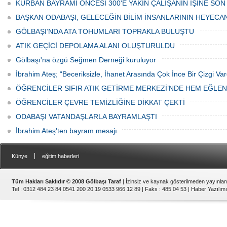
Haftası" etkinlikleri Ankara'da devam
bulunan esnaf ve alışverişe gelen
KURBAN BAYRAMI ÖNCESİ 300'E YAKIN ÇALIŞANIN İŞİNE SON
ediyor.
vatandaşlar park cezaları yüzünden
canından bezdi.
BAŞKAN ODABAŞI, GELECEĞİN BİLİM İNSANLARININ HEYECA
GÖLBAŞI’NDA ATA TOHUMLARI TOPRAKLA BULUŞTU
ATIK GEÇİCİ DEPOLAMA ALANI OLUŞTURULDU
Gölbaşı'na özgü Seğmen Derneği kuruluyor
İbrahim Ateş; “Beceriksizle, İhanet Arasında Çok İnce Bir Çizgi Var
ÖĞRENCİLER SIFIR ATIK GETİRME MERKEZİ’NDE HEM EĞLE
ÖĞRENCİLER ÇEVRE TEMİZLİĞİNE DİKKAT ÇEKTİ
ODABAŞI VATANDAŞLARLA BAYRAMLAŞTI
İbrahim Ateş'ten bayram mesajı
|
Künye
eğitim haberleri
Tüm Hakları Saklıdır © 2008 Gölbaşı Taraf
| İzinsiz ve kaynak gösterilmeden yayınla
Tel : 0312 484 23 84 0541 200 20 19 0533 966 12 89 | Faks : 485 04 53 |
Haber Yazılımı