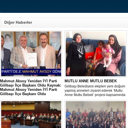
Diğer Haberler
Mahmut Aksoy Yeniden İYİ Parti
MUTLU ANNE MUTLU BEBEK
Gölbaşı İlçe Başkanı Oldu Kaynak:
Gölbaşı Belediyesi ekipleri yeni doğum
Mahmut Aksoy Yeniden İYİ Parti
yapmış anneleri ziyaret ederek ‘Mutlu
Gölbaşı İlçe Başkanı Oldu
Anne Mutlu Bebek’ projesi kapsamında
Mahmut Aksoy Yeniden İYİ Parti Gölbaşı
hem içerisinde doğum sonrası temel
İlçe Başkanı Oldu
ihtiyaçların yer aldığı çantayı takdim
ediyor hem de uygulamalı eğitim
veriyor.