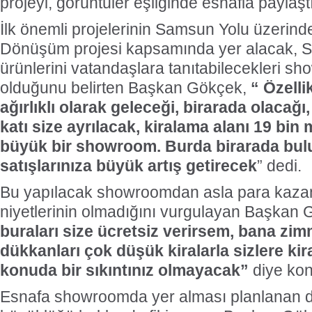
projeyi, görüntüler eşliğinde esnafla paylaştı
İlk önemli projelerinin Samsun Yolu üzeri
Dönüşüm projesi kapsamında yer alacak, Si
ürünlerini vatandaşlara tanıtabilecekleri s
olduğunu belirten Başkan Gökçek,
“ Özelli
ağırlıklı olarak geleceği, birarada olacağı,
katı size ayrılacak, kiralama alanı 19 bin
büyük bir showroom. Burda birarada bu
satışlarınıza büyük artış getirecek
” dedi.
Bu yapılacak showroomdan asla para kazan
niyetlerinin olmadığını vurgulayan Başkan
buraları size ücretsiz verirsem, bana zim
dükkanları çok düşük kiralarla sizlere ki
konuda bir sıkıntınız olmayacak”
diye k
Esnafa showroomda yer alması planlanan d