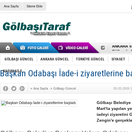
Ana Sayfa
Sitene Ekle
RIZA KAY
ANKARA V
Gölbaşı’nd
Cemal Gürs
Samet Kesk
GÖLBAŞI GÜNCEL
ANKARA GÜNCEL
TÜRKİYE GÜNCEL
SİYASET
FAİZ ORAN
OLİMPİK 
Başkan Odabaşı İade-i ziyaretlerine b
KADIN AİLE
SÖZ YERİ
TÜRKİYE (T
SPOR KLU
»
Ana Sayfa
»
Gölbaşı Güncel
05.05.2009 1
Mikail Arı
RECEP TA
ODABAŞI’N
Gölbaşı Belediye
Gölbaşı Be
Mart'ta yapılan ye
İNCEK PAR
iadeyi ziyaretini
Zengin'e gerçekleş