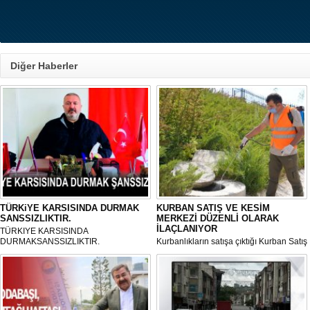
Diğer Haberler
TÜRKiYE KARSISINDA DURMAK
KURBAN SATIŞ VE KESİM
SANSSIZLIKTIR.
MERKEZİ DÜZENLİ OLARAK
İLAÇLANIYOR
TÜRKIYE KARSISINDA
DURMAKSANSSIZLIKTIR.
Kurbanlıkların satışa çıktığı Kurban Satış
ve Kesim Merkezi, haşere ve
mikropların önüne geçilmesi amacıyla
her gün Gölbaşı Belediyesi ekipleri
tarafından düzenli olarak ilaçlanıyor.