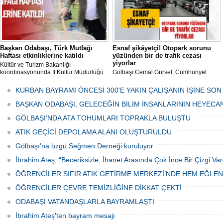
Başkan Odabaşı, Türk Mutfağı
Esnaf şikâyetçi! Otopark sorunu
Haftası etkinliklerine katıldı
yüzünden bir de trafik cezası
yiyorlar
Kültür ve Turizm Bakanlığı
koordinasyonunda İl Kültür Müdürlüğü
Gölbaşı Cemal Gürsel, Cumhuriyet
tarafından düzenlenen "Türk Mutfağı
Caddesi ve ara sokaklarda işyeri
Haftası" etkinlikleri Ankara'da devam
bulunan esnaf ve alışverişe gelen
KURBAN BAYRAMI ÖNCESİ 300'E YAKIN ÇALIŞANIN İŞİNE SON
ediyor.
vatandaşlar park cezaları yüzünden
canından bezdi.
BAŞKAN ODABAŞI, GELECEĞİN BİLİM İNSANLARININ HEYECA
GÖLBAŞI’NDA ATA TOHUMLARI TOPRAKLA BULUŞTU
ATIK GEÇİCİ DEPOLAMA ALANI OLUŞTURULDU
Gölbaşı'na özgü Seğmen Derneği kuruluyor
İbrahim Ateş; “Beceriksizle, İhanet Arasında Çok İnce Bir Çizgi Var
ÖĞRENCİLER SIFIR ATIK GETİRME MERKEZİ’NDE HEM EĞLE
ÖĞRENCİLER ÇEVRE TEMİZLİĞİNE DİKKAT ÇEKTİ
ODABAŞI VATANDAŞLARLA BAYRAMLAŞTI
İbrahim Ateş'ten bayram mesajı