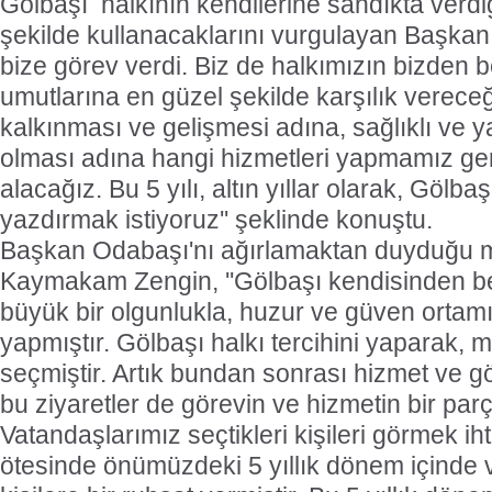
Gölbaşı
halkının kendilerine sandıkta verdiğ
şekilde kullanacaklarını vurgulayan Başkan
bize görev verdi. Biz de halkımızın bizden b
umutlarına en güzel şekilde karşılık vereceğ
kalkınması ve gelişmesi adına, sağlıklı ve ya
olması adına hangi hizmetleri yapmamız gere
alacağız. Bu 5 yılı, altın yıllar olarak, Gölba
yazdırmak istiyoruz'' şeklinde konuştu.
Başkan Odabaşı'nı ağırlamaktan duyduğu 
Kaymakam Zengin, ''Gölbaşı kendisinden b
büyük bir olgunlukla, huzur ve güven ortamı
yapmıştır. Gölbaşı halkı tercihini yaparak, ma
seçmiştir. Artık bundan sonrası hizmet ve g
bu ziyaretler de görevin ve hizmetin bir parç
Vatandaşlarımız seçtikleri kişileri görmek ih
ötesinde önümüzdeki 5 yıllık dönem içinde 