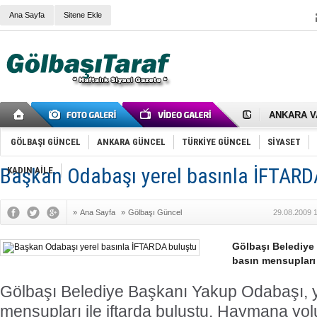
Ana Sayfa
Sitene Ekle
RIZA KAY
ANKARA V
Gölbaşı’nd
Cemal Gürs
GÖLBAŞI GÜNCEL
ANKARA GÜNCEL
TÜRKİYE GÜNCEL
SİYASET
Samet Kesk
FAİZ ORAN
Başkan Odabaşı yerel basınla İFTARD
KADIN AİLE
OLİMPİK 
SÖZ YERİ
TÜRKİYE (T
SPOR KLU
»
Ana Sayfa
»
Gölbaşı Güncel
29.08.2009 
Mikail Arı
RECEP TA
Gölbaşı Belediye
ODABAŞI’N
basın mensupları 
Gölbaşı Be
İNCEK PAR
Gölbaşı Belediye Başkanı Yakup Odabaşı, y
mensupları ile iftarda buluştu. Haymana yo