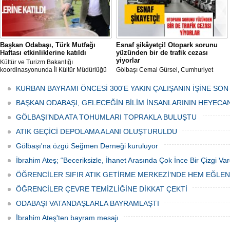
Başkan Odabaşı, Türk Mutfağı
Esnaf şikâyetçi! Otopark sorunu
Haftası etkinliklerine katıldı
yüzünden bir de trafik cezası
yiyorlar
Kültür ve Turizm Bakanlığı
koordinasyonunda İl Kültür Müdürlüğü
Gölbaşı Cemal Gürsel, Cumhuriyet
tarafından düzenlenen "Türk Mutfağı
Caddesi ve ara sokaklarda işyeri
Haftası" etkinlikleri Ankara'da devam
bulunan esnaf ve alışverişe gelen
KURBAN BAYRAMI ÖNCESİ 300'E YAKIN ÇALIŞANIN İŞİNE SON
ediyor.
vatandaşlar park cezaları yüzünden
canından bezdi.
BAŞKAN ODABAŞI, GELECEĞİN BİLİM İNSANLARININ HEYECA
GÖLBAŞI’NDA ATA TOHUMLARI TOPRAKLA BULUŞTU
ATIK GEÇİCİ DEPOLAMA ALANI OLUŞTURULDU
Gölbaşı'na özgü Seğmen Derneği kuruluyor
İbrahim Ateş; “Beceriksizle, İhanet Arasında Çok İnce Bir Çizgi Var
ÖĞRENCİLER SIFIR ATIK GETİRME MERKEZİ’NDE HEM EĞLE
ÖĞRENCİLER ÇEVRE TEMİZLİĞİNE DİKKAT ÇEKTİ
ODABAŞI VATANDAŞLARLA BAYRAMLAŞTI
İbrahim Ateş'ten bayram mesajı