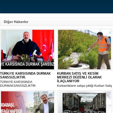
Diğer Haberler
TÜRKiYE KARSISINDA DURMAK
KURBAN SATIŞ VE KESİM
SANSSIZLIKTIR.
MERKEZİ DÜZENLİ OLARAK
İLAÇLANIYOR
TÜRKIYE KARSISINDA
DURMAKSANSSIZLIKTIR.
Kurbanlıkların satışa çıktığı Kurban Satış
ve Kesim Merkezi, haşere ve
mikropların önüne geçilmesi amacıyla
her gün Gölbaşı Belediyesi ekipleri
tarafından düzenli olarak ilaçlanıyor.