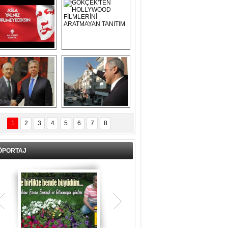
Asla Yalnız 
GÖKÇEK'TEN 
Yürümeyeceksin 
HOLLYWOOD 
Uzun Adam
FİLMLERİNİ 
ARATMAYAN 
TANITIM
L İÇERİ ZÜBÜK!
ERCAN ŞİMŞEK 
GÖLBAŞI'NDA 
1
2
3
4
5
6
7
8
KASIRGA ETKİSİ 
YARATTI !
ÖPORTAJ
Teşrik tekbiri nedir? Ne anlama gelir?
Kurban Bayramının arefe günü sabah
namazından itibaren bayramın