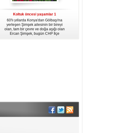
dördüncü gününün ikindi namazına
kadar, yirmiüç farz namazının
arkasından birer defa teşrik tekbiri
Koltuk öncesi yaşamlar 1
getirmeyi unutmayın.
60'lı yıllarda Konya'dan Gölbaşı'na
yerleşen Şimşek ailesinin bir bireyi
olan, tam bir çevre ve doğa aşığı olan
Ercan Şimşek, bugün CHP İlçe
Başkanlığı yaptığı Gölbaşı'nda yaşam
hikayesiyle herkese örnek oluyor.