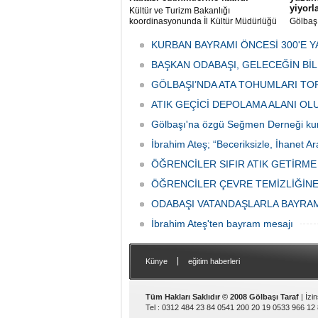
yiyorl
Kültür ve Turizm Bakanlığı
koordinasyonunda İl Kültür Müdürlüğü
Gölbaş
tarafından düzenlenen "Türk Mutfağı
Caddesi
Haftası" etkinlikleri Ankara'da devam
bulunan
KURBAN BAYRAMI ÖNCESİ 300'E Y
ediyor.
vatanda
BAŞKAN ODABAŞI, GELECEĞİN Bİ
canınd
GÖLBAŞI’NDA ATA TOHUMLARI TO
ATIK GEÇİCİ DEPOLAMA ALANI O
Gölbaşı'na özgü Seğmen Derneği ku
İbrahim Ateş; “Beceriksizle, İhanet Ar
ÖĞRENCİLER SIFIR ATIK GETİRM
ÖĞRENCİLER ÇEVRE TEMİZLİĞİNE
ODABAŞI VATANDAŞLARLA BAYRA
İbrahim Ateş'ten bayram mesajı
|
Künye
eğitim haberleri
Tüm Hakları Saklıdır © 2008 Gölbaşı Taraf
| İzi
Tel : 0312 484 23 84 0541 200 20 19 0533 966 12 