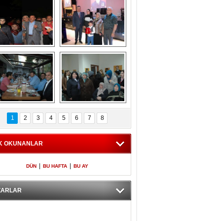
Gölbaşı GAZZE 
Kaymakamlıktan 
İÇİN YÜRÜDÜ
iftar yemeği
aymakamlıktan 
NERGÜL 
iftar yemeği
YILDIRIM SEÇİM 
1
2
3
4
5
6
7
8
BÜROSUNU AÇTI
K OKUNANLAR
|
|
DÜN
BU HAFTA
BU AY
ZARLAR