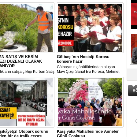
N SATIŞ VE KESİM
Gölbaşı’nın Nostalji Korosu
EZİ DÜZENLİ OLARAK
konsere hazır
ANIYOR
Gölbaşı'nın gönüllülerinden oluşan
DA
ıkların satışa çıktığı Kurban Satış
Mavi Çizgi Sanat Evi Korosu, Mehmet
im Merkezi, haşere ve
Akif Ersoy Kültür Merkezi’nde vereceği
ların önüne geçilmesi amacıyla
konsere hızır.
 Gölbaşı Belediyesi ekipleri
dan düzenli olarak ilaçlanıyor.
R
şikâyetçi! Otopark sorunu
Karşıyaka Mahallesi’nde Anneler
en bir de trafik cezası
Günü Coşkusu