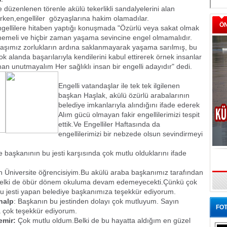
düzenlenen törenle akülü tekerlikli sandalyelerini alan
rken,engelliler
gözyaşlarına hakim olamadılar.
Ö
gellilere hitaben yaptığı konuşmada "Özürlü veya sakat olmak
lmemeli ve hiçbir zaman yaşama sevincine engel olmamalıdır.
aşımız zorlukların ardına saklanmayarak yaşama sarılmış, bu
k alanda başarılarıyla kendilerini kabul ettirerek örnek insanlar
an unutmayalım Her sağlıklı insan bir engelli adayıdır" dedi.
Engelli vatandaşlar ile tek tek ilgilenen
başkan Haşlak, akülü özürlü arabalarının
belediye imkanlarıyla alındığını ifade ederek
Alım gücü olmayan fakir engellilerimizi tespit
ettik.Ve Engelliler Haftasında da
engellilerimizi bir nebzede olsun sevindirmeyi
ye başkanının bu jesti karşısında çok mutlu olduklarını ifade
en Üniversite öğrencisiyim.Bu akülü araba başkanımız tarafından
belki de öbür dönem okuluma devam edemeyecekti.Çünkü çok
u jesti yapan belediye başkanımıza teşekkür ediyorum.
nalp
: Başkanın bu jestinden dolayı çok mutluyum. Sayın
FOT
çok teşekkür ediyorum.
emir:
Çok mutlu oldum.Belki de bu hayatta aldığım en güzel