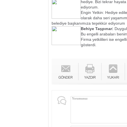
hediye. Bizi tekrar
hayata
ediyorum.
Engin Yetkin: Hediye edil
olarak daha seri yaşamımı
belediye başkanımıza teşekkür ediyorum
Behiye Taşpınar:
Duygu
Bu engelli arabaları beni
Firma yetkilileri ise engel
gösterdi.