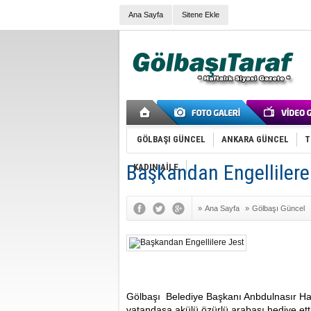
Ana Sayfa
Sitene Ekle
GÖLBAŞI GÜNCEL
ANKARA GÜNCEL
T
Başkandan Engellilere
KADIN AİLE
»
Ana Sayfa
»
Gölbaşı Güncel
Gölbaşı
Belediye Başkanı Anbdulnasır Haşl
vatandaşa akülü özürlü arabası hediye etti