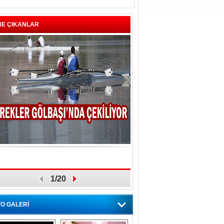
NE ÇIKANLAR
1/20
O GALERİ