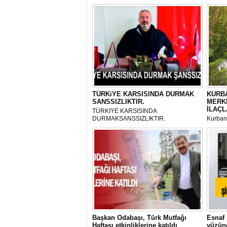
TÜRKiYE KARSISINDA DURMAK
KURBA
SANSSIZLIKTIR.
MERK
İLAÇL
TÜRKIYE KARSISINDA
DURMAKSANSSIZLIKTIR.
Kurbanl
ve Kes
mikrop
her gün
tarafın
Başkan Odabaşı, Türk Mutfağı
Esnaf 
Haftası etkinliklerine katıldı
yüzünd