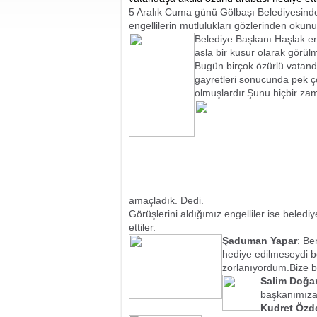
5 Aralık Cuma günü Gölbaşı Belediyesinde 
engellilerin mutlulukları gözlerinden okunu
Belediye Başkanı Haşlak en
asla bir kusur olarak görü
Bugün birçok özürlü vatand
gayretleri sonucunda pek ço
olmuşlardır.Şunu hiçbir zam
amaçladık. Dedi.
Görüşlerini aldığımız engelliler ise beledi
ettiler.
Şaduman Yapar
: B
hediye edilmeseydi 
zorlanıyordum.Bize b
Salim Doğa
başkanımıza 
Kudret Özd