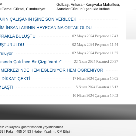
ar
Gölbaşı, Ankara - Karşıyaka Mahallesi,
ı Cemal Gürsel, Cumhuriyet
Anneler Günü’nü şenlikle kutladı.
 ve ara sokaklarda işyeri
Mahalle muhtarı Gülay Candemir’in
 esnaf ve alışverişe gelen
öncülüğünde düzenlenen 1. Karşıyaka
AKIN ÇALIŞANIN İŞİNE SON VERİLCEK
şlar park cezaları yüzünden
mahallesi şenliği anneler günü etkinliği
06 Mayıs 2024 Pazartesi 15:47
LİM İNSANLARININ HEYECANINA ORTAK OLDU
an bezdi.
06 Mayıs 2024 Pazartesi 15:31
PRAKLA BULUŞTU
02 Mayıs 2024 Perşembe 17:43
LUŞTURULDU
02 Mayıs 2024 Perşembe 11:44
ruluyor
02 Mayıs 2024 Perşembe 11:35
asında Çok İnce Bir Çizgi Vardır”
22 Nisan 2024 Pazartesi 20:27
E MERKEZİ’NDE HEM EĞLENİYOR HEM ÖĞRENİYOR
20 Nisan 2024 Cumartesi 15:26
 DİKKAT ÇEKTİ
17 Nisan 2024 Çarşamba 15:05
MLAŞTI
15 Nisan 2024 Pazartesi 16:12
10 Nisan 2024 Çarşamba 19:53
nsiz ve kaynak gösterilmeden yayınlanamaz.
89 | Faks : 485 04 53 |
Haber Yazılımı
:
CM Bilişim