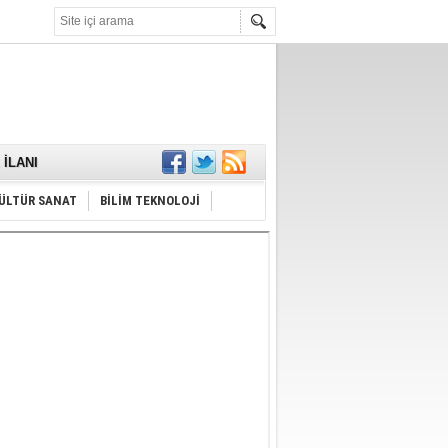
KARŞILANDI
İLANI
ldı
or
Hayrı
ÜLTÜR SANAT
BİLİM TEKNOLOJİ
MAMALIDIR.
nda
RDI!