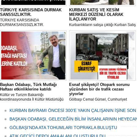
TÜRKiYE KARSISINDA DURMAK
KURBAN SATIŞ VE KESİM
SANSSIZLIKTIR.
MERKEZİ DÜZENLİ OLARAK
İLAÇLANIYOR
TÜRKIYE KARSISINDA
DURMAKSANSSIZLIKTIR.
Kurbanlıkların satışa çıktığı Kurban Satış
ve Kesim Merkezi, haşere ve
mikropların önüne geçilmesi amacıyla
her gün Gölbaşı Belediyesi ekipleri
tarafından düzenli olarak ilaçlanıyor.
Başkan Odabaşı, Türk Mutfağı
Esnaf şikâyetçi! Otopark sorunu
Haftası etkinliklerine katıldı
yüzünden bir de trafik cezası
yiyorlar
Kültür ve Turizm Bakanlığı
koordinasyonunda İl Kültür Müdürlüğü
Gölbaşı Cemal Gürsel, Cumhuriyet
tarafından düzenlenen "Türk Mutfağı
Caddesi ve ara sokaklarda işyeri
Haftası" etkinlikleri Ankara'da devam
bulunan esnaf ve alışverişe gelen
KURBAN BAYRAMI ÖNCESİ 300'E YAKIN ÇALIŞANIN İŞİNE SON
ediyor.
vatandaşlar park cezaları yüzünden
canından bezdi.
BAŞKAN ODABAŞI, GELECEĞİN BİLİM İNSANLARININ HEYECA
GÖLBAŞI’NDA ATA TOHUMLARI TOPRAKLA BULUŞTU
ATIK GEÇİCİ DEPOLAMA ALANI OLUŞTURULDU