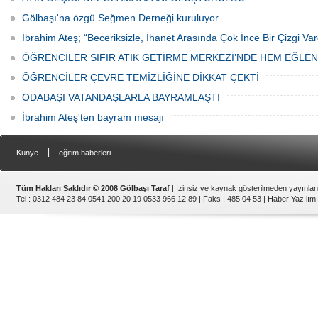
Gölbaşı'na özgü Seğmen Derneği kuruluyor
İbrahim Ateş; “Beceriksizle, İhanet Arasında Çok İnce Bir Çizgi Var
ÖĞRENCİLER SIFIR ATIK GETİRME MERKEZİ’NDE HEM EĞLE
ÖĞRENCİLER ÇEVRE TEMİZLİĞİNE DİKKAT ÇEKTİ
ODABAŞI VATANDAŞLARLA BAYRAMLAŞTI
İbrahim Ateş'ten bayram mesajı
|
Künye
eğitim haberleri
Tüm Hakları Saklıdır © 2008 Gölbaşı Taraf
| İzinsiz ve kaynak gösterilmeden yayınla
Tel : 0312 484 23 84 0541 200 20 19 0533 966 12 89 | Faks : 485 04 53 |
Haber Yazılımı