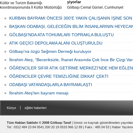
yiyorlar
Kültür ve Turizm Bakanlığı
koordinasyonunda İl Kültür Müdürlüğü
Gölbaşı Cemal Gürsel, Cumhuriyet
tarafından düzenlenen "Türk Mutfağı
Caddesi ve ara sokaklarda işyeri
Haftası" etkinlikleri Ankara'da devam
bulunan esnaf ve alışverişe gelen
KURBAN BAYRAMI ÖNCESİ 300'E YAKIN ÇALIŞANIN İŞİNE SON
ediyor.
vatandaşlar park cezaları yüzünden
canından bezdi.
BAŞKAN ODABAŞI, GELECEĞİN BİLİM İNSANLARININ HEYECA
GÖLBAŞI’NDA ATA TOHUMLARI TOPRAKLA BULUŞTU
ATIK GEÇİCİ DEPOLAMA ALANI OLUŞTURULDU
Gölbaşı'na özgü Seğmen Derneği kuruluyor
İbrahim Ateş; “Beceriksizle, İhanet Arasında Çok İnce Bir Çizgi Var
ÖĞRENCİLER SIFIR ATIK GETİRME MERKEZİ’NDE HEM EĞLE
ÖĞRENCİLER ÇEVRE TEMİZLİĞİNE DİKKAT ÇEKTİ
ODABAŞI VATANDAŞLARLA BAYRAMLAŞTI
İbrahim Ateş'ten bayram mesajı
|
Künye
eğitim haberleri
Tüm Hakları Saklıdır © 2008 Gölbaşı Taraf
| İzinsiz ve kaynak gösterilmeden yayınla
Tel : 0312 484 23 84 0541 200 20 19 0533 966 12 89 | Faks : 485 04 53 |
Haber Yazılımı