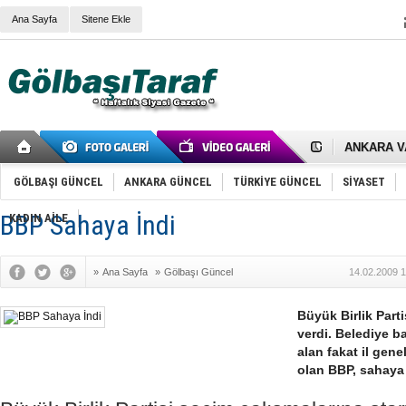
Ana Sayfa
Sitene Ekle
RIZA KAY
ANKARA V
Gölbaşı’nd
Cemal Gürs
GÖLBAŞI GÜNCEL
ANKARA GÜNCEL
TÜRKİYE GÜNCEL
SİYASET
Samet Kesk
FAİZ ORAN
BBP Sahaya İndi
OLİMPİK 
KADIN AİLE
SÖZ YERİ
TÜRKİYE (T
SPOR KLU
»
Ana Sayfa
»
Gölbaşı Güncel
14.02.2009 1
Mikail Arı
RECEP TA
ODABAŞI’N
Büyük Birlik Parti
Gölbaşı Be
verdi. Belediye b
İNCEK PAR
alan fakat il gene
olan BBP, sahaya 