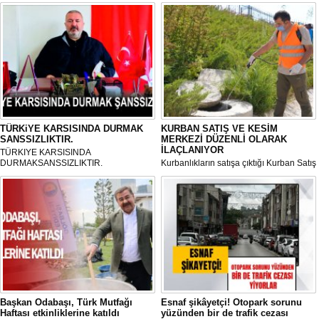
TÜRKiYE KARSISINDA DURMAK
KURBAN SATIŞ VE KESİM
SANSSIZLIKTIR.
MERKEZİ DÜZENLİ OLARAK
İLAÇLANIYOR
TÜRKIYE KARSISINDA
DURMAKSANSSIZLIKTIR.
Kurbanlıkların satışa çıktığı Kurban Satış
ve Kesim Merkezi, haşere ve
mikropların önüne geçilmesi amacıyla
her gün Gölbaşı Belediyesi ekipleri
tarafından düzenli olarak ilaçlanıyor.
Başkan Odabaşı, Türk Mutfağı
Esnaf şikâyetçi! Otopark sorunu
Haftası etkinliklerine katıldı
yüzünden bir de trafik cezası