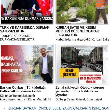
TÜRKiYE KARSISINDA DURMAK
KURBAN SATIŞ VE KESİM
SANSSIZLIKTIR.
MERKEZİ DÜZENLİ OLARAK
İLAÇLANIYOR
TÜRKIYE KARSISINDA
DURMAKSANSSIZLIKTIR.
Kurbanlıkların satışa çıktığı Kurban Satış
ve Kesim Merkezi, haşere ve
mikropların önüne geçilmesi amacıyla
her gün Gölbaşı Belediyesi ekipleri
tarafından düzenli olarak ilaçlanıyor.
Başkan Odabaşı, Türk Mutfağı
Esnaf şikâyetçi! Otopark sorunu
Haftası etkinliklerine katıldı
yüzünden bir de trafik cezası
yiyorlar
Kültür ve Turizm Bakanlığı
koordinasyonunda İl Kültür Müdürlüğü
Gölbaşı Cemal Gürsel, Cumhuriyet
tarafından düzenlenen "Türk Mutfağı
Caddesi ve ara sokaklarda işyeri
Haftası" etkinlikleri Ankara'da devam
bulunan esnaf ve alışverişe gelen
KURBAN BAYRAMI ÖNCESİ 300'E YAKIN ÇALIŞANIN İŞİNE SON