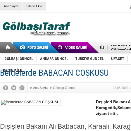
Ana Sayfa
Sitene Ekle
RIZA KAY
ANKARA V
Gölbaşı’nd
Cemal Gürs
Samet Kesk
GÖLBAŞI GÜNCEL
ANKARA GÜNCEL
TÜRKİYE GÜNCEL
SİYASET
FAİZ ORAN
OLİMPİK 
Beldelerde BABACAN COŞKUSU
KADIN AİLE
SÖZ YERİ
TÜRKİYE (T
SPOR KLU
»
Ana Sayfa
»
Gölbaşı Güncel
22.03.2009 1
Mikail Arı
RECEP TA
ODABAŞI’N
Dışişleri Bakanı A
Gölbaşı Be
Karagedik,Selamet
İNCEK PAR
ziyaret etti.
Dışişleri Bakanı Ali Babacan, Karaali, Karag