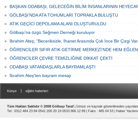
ediyor.
vatandaşlar park cezaları yüzünden
canından bezdi.
BAŞKAN ODABAŞI, GELECEĞİN BİLİM İNSANLARININ HEYECA
GÖLBAŞI’NDA ATA TOHUMLARI TOPRAKLA BULUŞTU
ATIK GEÇİCİ DEPOLAMA ALANI OLUŞTURULDU
Gölbaşı'na özgü Seğmen Derneği kuruluyor
İbrahim Ateş; “Beceriksizle, İhanet Arasında Çok İnce Bir Çizgi Var
ÖĞRENCİLER SIFIR ATIK GETİRME MERKEZİ’NDE HEM EĞLE
ÖĞRENCİLER ÇEVRE TEMİZLİĞİNE DİKKAT ÇEKTİ
ODABAŞI VATANDAŞLARLA BAYRAMLAŞTI
İbrahim Ateş'ten bayram mesajı
|
Künye
eğitim haberleri
Tüm Hakları Saklıdır © 2008 Gölbaşı Taraf
| İzinsiz ve kaynak gösterilmeden yayınla
Tel : 0312 484 23 84 0541 200 20 19 0533 966 12 89 | Faks : 485 04 53 |
Haber Yazılımı