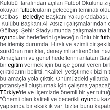
Kulübü
tarafından açılan Futbol Okulunu ziy
okuyan
futbol
cuların geleceğin teminatı old
Gölbaşı
Belediye
Başkanı Yakup Odabaşı, 
Kulübü Başkanı Ali Atsız'ı çalışmalarından do
Gölbaşı Şehir Stadyumunda çalışmalarına 
oyun
cular hedeflerini geleceğin ünlü bir
futb
belirlemiş durumda. Hırslı ve azimli bir şeki
sürdüren minikler, deneyimli antrenörler nez
Amaçlarını ve genel hedeflerini anlatan Baş
bir
eğitim
vermek için bu işe gönül veren bir
çıktıklarını belirtti. "Kaliteli yetiştirmek biz
bu amaçla yola çıktık. Önümüzdeki yıllarda 
potansiyeli oluşturmak için çalışma yapaca
Türkiye
'de ve ilçemizde önemli bir yer tuttu
"Önemli olan kaliteli ve becerikli
oyun
cu ka
yapısında bir eksiklik var, bizler bunu kapat