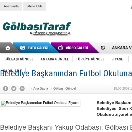
Ana Sayfa
Sitene Ekle
RIZA KAY
ANKARA V
Gölbaşı’nd
Cemal Gürs
Samet Kesk
GÖLBAŞI GÜNCEL
ANKARA GÜNCEL
TÜRKİYE GÜNCEL
SİYASET
FAİZ ORAN
OLİMPİK 
Belediye Başkanından Futbol Okuluna
KADIN AİLE
SÖZ YERİ
TÜRKİYE (T
SPOR KLU
»
Ana Sayfa
»
Gölbaşı Güncel
15.06.2009 1
Mikail Arı
RECEP TA
ODABAŞI’N
Belediye Başkanı
Gölbaşı Be
Belediyesi Spor K
İNCEK PAR
Okulunu ziyaret et
Belediye Başkanı Yakup Odabaşı, Gölbaşı 