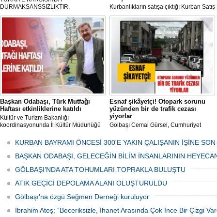
DURMAKSANSSIZLIKTIR.
Kurbanlıkların satışa çıktığı Kurban Satış
ve Kesim Merkezi, haşere ve
mikropların önüne geçilmesi amacıyla
her gün Gölbaşı Belediyesi ekipleri
tarafından düzenli olarak ilaçlanıyor.
Başkan Odabaşı, Türk Mutfağı
Esnaf şikâyetçi! Otopark sorunu
Haftası etkinliklerine katıldı
yüzünden bir de trafik cezası
yiyorlar
Kültür ve Turizm Bakanlığı
koordinasyonunda İl Kültür Müdürlüğü
Gölbaşı Cemal Gürsel, Cumhuriyet
tarafından düzenlenen "Türk Mutfağı
Caddesi ve ara sokaklarda işyeri
Haftası" etkinlikleri Ankara'da devam
bulunan esnaf ve alışverişe gelen
KURBAN BAYRAMI ÖNCESİ 300'E YAKIN ÇALIŞANIN İŞİNE SON
ediyor.
vatandaşlar park cezaları yüzünden
canından bezdi.
BAŞKAN ODABAŞI, GELECEĞİN BİLİM İNSANLARININ HEYECA
GÖLBAŞI’NDA ATA TOHUMLARI TOPRAKLA BULUŞTU
ATIK GEÇİCİ DEPOLAMA ALANI OLUŞTURULDU
Gölbaşı'na özgü Seğmen Derneği kuruluyor
İbrahim Ateş; “Beceriksizle, İhanet Arasında Çok İnce Bir Çizgi Var