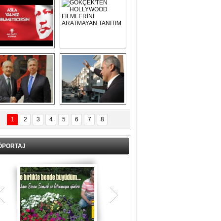
Asla Yalnız 
GÖKÇEK'TEN 
Yürümeyeceksin 
HOLLYWOOD 
Uzun Adam
FİLMLERİNİ 
ARATMAYAN 
TANITIM
L İÇERİ ZÜBÜK!
ERCAN ŞİMŞEK 
GÖLBAŞI'NDA 
1
2
3
4
5
6
7
8
KASIRGA ETKİSİ 
YARATTI !
ÖPORTAJ
Teşrik tekbiri nedir? Ne anlama gelir?
Kurban Bayramının arefe günü sabah
namazından itibaren bayramın