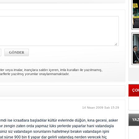
K
er veya imalar, inançlara saldırı içeren, imla kuralları ile yazılmamış,
arflerle yazılmış yorumlar onaylanmamaktadır.
ÇO
14 Nisan 2009 Salı 15:29
YA
imdi ise icraatlara başladılar kültür evlerinde düğün, kına gecesi, asker
anır zengin zaten orda yapmaz lüks yerlerde yaparlar hani vatandaşla
siniz siz vatandaşın sorunlarını halletmeyi bırakın vatandaşın işini
at sürse 900 bin tl yapar dar gelirli vatandaş nerden verecek hiç