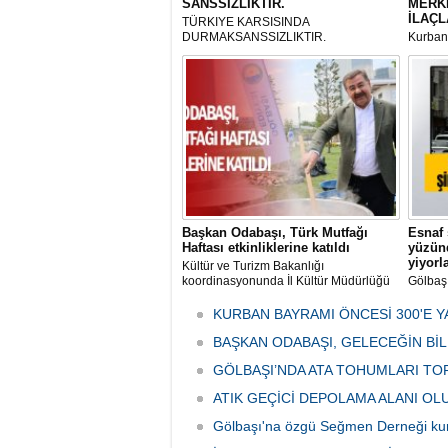
SANSSIZLIKTIR.
MERK
İLAÇL
TÜRKIYE KARSISINDA
DURMAKSANSSIZLIKTIR.
Kurbanl
ve Kes
mikrop
her gün
tarafın
Başkan Odabaşı, Türk Mutfağı
Esnaf 
Haftası etkinliklerine katıldı
yüzünd
yiyorl
Kültür ve Turizm Bakanlığı
koordinasyonunda İl Kültür Müdürlüğü
Gölbaş
tarafından düzenlenen "Türk Mutfağı
Caddesi
Haftası" etkinlikleri Ankara'da devam
bulunan
KURBAN BAYRAMI ÖNCESİ 300'E Y
ediyor.
vatanda
BAŞKAN ODABAŞI, GELECEĞİN Bİ
canınd
GÖLBAŞI’NDA ATA TOHUMLARI TO
ATIK GEÇİCİ DEPOLAMA ALANI O
Gölbaşı'na özgü Seğmen Derneği ku