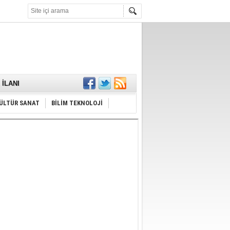
KARŞILANDI
İLANI
ldı
or
Hayrı
ÜLTÜR SANAT
BİLİM TEKNOLOJİ
MAMALIDIR.
nda
RDI!