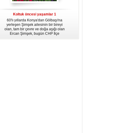
dördüncü gününün ikindi namazına
kadar, yirmiüç farz namazının
arkasından birer defa teşrik tekbiri
Koltuk öncesi yaşamlar 1
getirmeyi unutmayın.
60'lı yıllarda Konya'dan Gölbaşı'na
yerleşen Şimşek ailesinin bir bireyi
olan, tam bir çevre ve doğa aşığı olan
Ercan Şimşek, bugün CHP İlçe
Başkanlığı yaptığı Gölbaşı'nda yaşam
hikayesiyle herkese örnek oluyor.