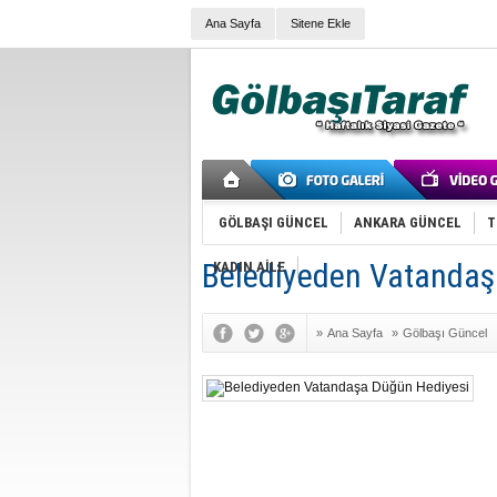
Ana Sayfa
Sitene Ekle
GÖLBAŞI GÜNCEL
ANKARA GÜNCEL
T
Belediyeden Vatandaş
KADIN AİLE
»
Ana Sayfa
»
Gölbaşı Güncel