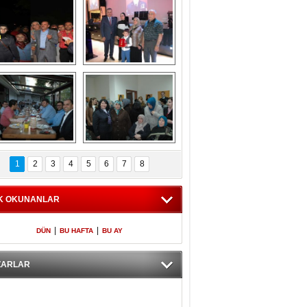
Gölbaşı GAZZE 
Kaymakamlıktan 
İÇİN YÜRÜDÜ
iftar yemeği
aymakamlıktan 
NERGÜL 
iftar yemeği
YILDIRIM SEÇİM 
1
2
3
4
5
6
7
8
BÜROSUNU AÇTI
K OKUNANLAR
|
|
DÜN
BU HAFTA
BU AY
ZARLAR