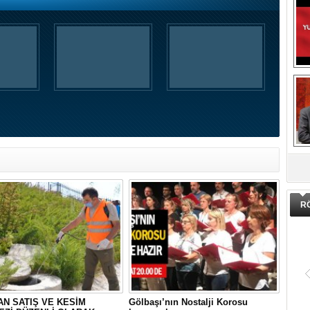
DA
R
N SATIŞ VE KESİM
Gölbaşı’nın Nostalji Korosu