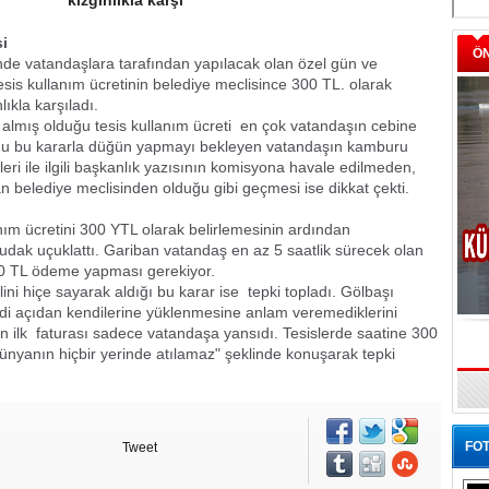
kızgınlıkla karşı
i
Ö
inde vatandaşlara tarafından yapılacak olan özel gün ve
 Tesis kullanım ücretinin belediye meclisince 300 TL. olarak
ıkla karşıladı.
 almış olduğu tesis kullanım ücreti
en çok vatandaşın cebine
duğu bu kararla düğün yapmayı bekleyen vatandaşın kamburu
leri ile ilgili başkanlık yazısının komisyona havale edilmeden,
n belediye meclisinden olduğu gibi geçmesi ise dikkat çekti.
anım ücretini 300 YTL olarak belirlemesinin ardından
dudak uçuklattı. Gariban vatandaş en az 5 saatlik sürecek olan
500 TL ödeme yapması gerekiyor.
ini hiçe sayarak aldığı bu karar ise
tepki topladı. Gölbaşı
addi açıdan kendilerine yüklenmesine anlam veremediklerini
n ilk
faturası sadece vatandaşa yansıdı. Tesislerde saatine 300
dünyanın hiçbir yerinde atılamaz" şeklinde konuşarak tepki
FOT
Tweet