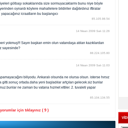
üyeleri gölbaşı sokaklarında size sormuyacaklarmı bunu niye böyle
rinden oynardı köylere mahallelere bildiriler dağıtırdınız iftiralar
 yapacağınız icraatların bu başlangıcı
85.105.98.54
14 Nisan 2009 Salı 11:26
aberi yokmuş!!! Sayın başkan emin olun vatandaşa atılan kazıklardan
iz sayesinde?
88.224.105.80
14 Nisan 2009 Salı 11:03
pamayacağını biliyodu. Ankaralı olsunda ne olursa olsun. isterse hırsız
itti.sonuç ortada.daha yeni başladılar artçıları gelecek.siz bunlar
uz.bunlar ne zaman bu vatana hızmet ettiler. 2. tuvaleti yapar
85.104.134.55
orumlar için tıklayınız ( 9 )
VİD