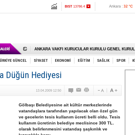
İstanbul :
27 °C
Altın
6609.22
İzmir :
32 °C
Dolar
47.7004
Euro
55.0275
RIZA KAYAALP GÖLBAŞI SANAYİSİNDE DUALARLA 
ANKARA VAKFI KURUCULAR KURULU GENEL KURUL 
Gölbaşı’nda 167 Çiftçiye 30 Ton Nohut Tohumu Dağıtı
Cemal Gürsel Caddesi’nde Çözüm Değil Ceza Üretiliy
Samet Keskin’den Annesi Gülsen Keskin İçin Lokma 
ÜRKİYE GÜNCEL
SİYASET
EKONOMİ
EĞİTİM
SAĞLIK
SPOR
K
FAİZ ORANI YÜZDE 25’TEN YÜZDE 20’YE ÇEKİLDİ.
OLİMPİK HOKEY SAHASI GÖLBAŞI’nda
a Düğün Hediyesi
SÖZ YERİNE DESTEK İSTİYOR
TÜRKİYE (Türkün Diyarı)
SPOR KLUPLERİMİZ VE SPORCULAR SAHİPSİZ KAL
13.04.2009 12:50
Mikail Arıkan’a Yeni Görev
RECEP TAYYİP ERDOĞAN 15 TEMMUZ’da GÖLBAŞI’
ODABAŞI’NIN GİZLİ ZİYARETLERİ SİYASETİ KARIŞTI
Gölbaşı Belediyesine ait kültür merkezlerinde
Gölbaşı Belediyesi’nde Gece Nöbeti Mi Var?
vatandaşlara tarafından yapılacak olan özel gün
İNCEK PARKI’NI YOK ETTİNİZ
ve gecelerin tesis kullanım ücreti belli oldu. Tesis
kullanım ücretinin belediye meclisince 300 TL.
olarak belirlenmesini vatandaş şaşkınlık ve