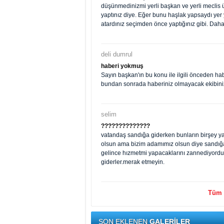
düşünmedinizmi yerli başkan ve yerli meclis 
yaptınız diye. Eğer bunu haşlak yapsaydı yer ye
atardınız seçimden önce yaptığınız gibi. Daha
deli dumrul
haberi yokmuş
Sayın başkan'ın bu konu ile ilgili önceden h
bundan sonrada haberiniz olmayacak ekibin
selim
??????????????
vatandaş sandığa giderken bunların birşey ya
olsun ama bizim adamımız olsun diye sandığa g
gelince hızmetmi yapacaklarını zannediyordun
giderler.merak etmeyin.
Tüm y
SON EKLENEN
GALERİLER