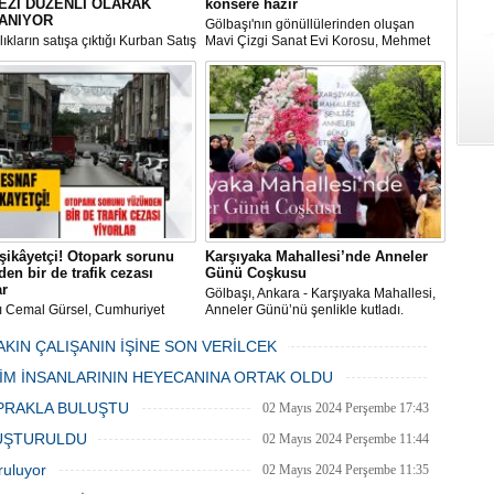
EZİ DÜZENLİ OLARAK
konsere hazır
ANIYOR
Gölbaşı'nın gönüllülerinden oluşan
ıkların satışa çıktığı Kurban Satış
Mavi Çizgi Sanat Evi Korosu, Mehmet
im Merkezi, haşere ve
Akif Ersoy Kültür Merkezi’nde vereceği
ların önüne geçilmesi amacıyla
konsere hızır.
 Gölbaşı Belediyesi ekipleri
dan düzenli olarak ilaçlanıyor.
şikâyetçi! Otopark sorunu
Karşıyaka Mahallesi’nde Anneler
en bir de trafik cezası
Günü Coşkusu
ar
Gölbaşı, Ankara - Karşıyaka Mahallesi,
ı Cemal Gürsel, Cumhuriyet
Anneler Günü’nü şenlikle kutladı.
 ve ara sokaklarda işyeri
Mahalle muhtarı Gülay Candemir’in
 esnaf ve alışverişe gelen
öncülüğünde düzenlenen 1. Karşıyaka
AKIN ÇALIŞANIN İŞİNE SON VERİLCEK
şlar park cezaları yüzünden
mahallesi şenliği anneler günü etkinliği
06 Mayıs 2024 Pazartesi 15:47
LİM İNSANLARININ HEYECANINA ORTAK OLDU
an bezdi.
06 Mayıs 2024 Pazartesi 15:31
PRAKLA BULUŞTU
02 Mayıs 2024 Perşembe 17:43
LUŞTURULDU
02 Mayıs 2024 Perşembe 11:44
ruluyor
02 Mayıs 2024 Perşembe 11:35