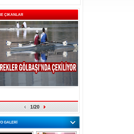
NE ÇIKANLAR
1/20
O GALERİ