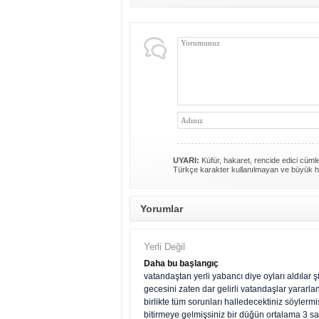
UYARI:
Küfür, hakaret, rencide edici cümlel
Türkçe karakter kullanılmayan ve büyük h
Yorumlar
Yerli Değil
Daha bu başlangıç
vatandaştan yerli yabancı diye oyları aldılar ş
gecesini zaten dar gelirli vatandaşlar yararl
birlikte tüm sorunları halledecektiniz söylermi
bitirmeye gelmişsiniz bir düğün ortalama 3 sa