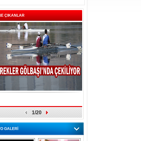
NE ÇIKANLAR
1/20
O GALERİ