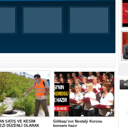
DA
R
N SATIŞ VE KESİM
Gölbaşı’nın Nostalji Korosu
EZİ DÜZENLİ OLARAK
konsere hazır