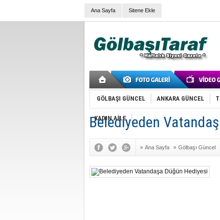
Ana Sayfa
Sitene Ekle
GÖLBAŞI GÜNCEL
ANKARA GÜNCEL
T
Belediyeden Vatandaş
KADIN AİLE
»
Ana Sayfa
»
Gölbaşı Güncel