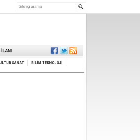
KARŞILANDI
İLANI
ldı
or
ÜLTÜR SANAT
BİLİM TEKNOLOJİ
Hayrı
MAMALIDIR.
nda
RDI!