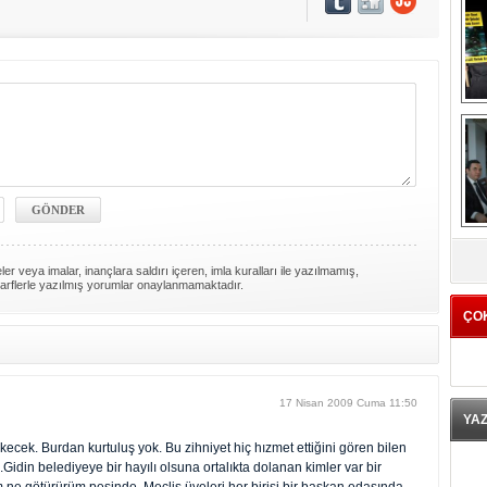
K
er veya imalar, inançlara saldırı içeren, imla kuralları ile yazılmamış,
arflerle yazılmış yorumlar onaylanmamaktadır.
ÇO
17 Nisan 2009 Cuma 11:50
YA
ecek. Burdan kurtuluş yok. Bu zihniyet hiç hızmet ettiğini gören bilen
Gidin belediyeye bir hayılı olsuna ortalıkta dolanan kimler var bir