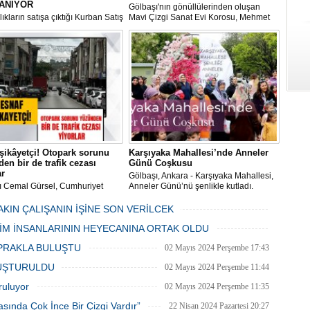
ANIYOR
Gölbaşı'nın gönüllülerinden oluşan
ıkların satışa çıktığı Kurban Satış
Mavi Çizgi Sanat Evi Korosu, Mehmet
im Merkezi, haşere ve
Akif Ersoy Kültür Merkezi’nde vereceği
ların önüne geçilmesi amacıyla
konsere hızır.
 Gölbaşı Belediyesi ekipleri
dan düzenli olarak ilaçlanıyor.
şikâyetçi! Otopark sorunu
Karşıyaka Mahallesi’nde Anneler
en bir de trafik cezası
Günü Coşkusu
ar
Gölbaşı, Ankara - Karşıyaka Mahallesi,
ı Cemal Gürsel, Cumhuriyet
Anneler Günü’nü şenlikle kutladı.
 ve ara sokaklarda işyeri
Mahalle muhtarı Gülay Candemir’in
 esnaf ve alışverişe gelen
öncülüğünde düzenlenen 1. Karşıyaka
AKIN ÇALIŞANIN İŞİNE SON VERİLCEK
şlar park cezaları yüzünden
mahallesi şenliği anneler günü etkinliği
06 Mayıs 2024 Pazartesi 15:47
LİM İNSANLARININ HEYECANINA ORTAK OLDU
an bezdi.
06 Mayıs 2024 Pazartesi 15:31
PRAKLA BULUŞTU
02 Mayıs 2024 Perşembe 17:43
LUŞTURULDU
02 Mayıs 2024 Perşembe 11:44
ruluyor
02 Mayıs 2024 Perşembe 11:35
asında Çok İnce Bir Çizgi Vardır”
22 Nisan 2024 Pazartesi 20:27