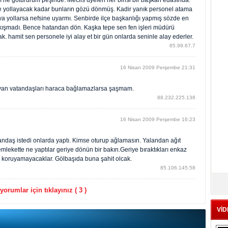
 ne götürürüm peşinde. Meclis üyeleri her birisi bir başkan edasında.
iğe yollayacak kadar bunların gözü dönmüş. Kadir yanık personel atama
a yollarsa nefsine uyarmı. Senbirde ilçe başkanlığı yapmış sözde en
akışmadı. Bence hatandan dön. Kaşka tepe sen fen işleri müdürü
ak. hamit sen personele iyi alay et bir gün onlarda seninle alay ederler.
85.99.67.7
16 Nisan 2009 Perşembe 21:31
ayan vatandaşları haraca bağlamazlarsa şaşmam.
88.232.225.138
16 Nisan 2009 Perşembe 16:23
ndaş istedi onlarda yaptı. Kimse oturup ağlamasın. Yalandan ağıt
ekette ne yaptılar geriye dönün bir bakın.Geriye bıraktıkları enkaz
nı koruyamayacaklar. Gölbaşıda buna şahit olcak.
85.106.145.58
orumlar için tıklayınız ( 3 )
VİD