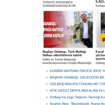
İLAÇL
TÜRKIYE KARSISINDA
DURMAKSANSSIZLIKTIR.
Kurbanl
ve Kes
mikrop
her gün
tarafın
Başkan Odabaşı, Türk Mutfağı
Esnaf 
Haftası etkinliklerine katıldı
yüzünd
yiyorl
Kültür ve Turizm Bakanlığı
koordinasyonunda İl Kültür Müdürlüğü
Gölbaş
tarafından düzenlenen "Türk Mutfağı
Caddesi
Haftası" etkinlikleri Ankara'da devam
bulunan
KURBAN BAYRAMI ÖNCESİ 300'E Y
ediyor.
vatanda
BAŞKAN ODABAŞI, GELECEĞİN Bİ
canınd
GÖLBAŞI’NDA ATA TOHUMLARI TO
ATIK GEÇİCİ DEPOLAMA ALANI O
Gölbaşı'na özgü Seğmen Derneği ku
İbrahim Ateş; “Beceriksizle, İhanet Ar