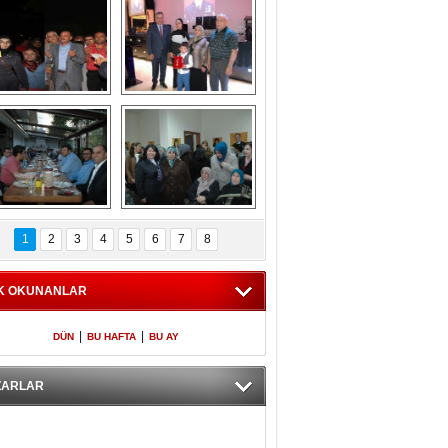
Gölbaşı GAZZE 
Kaymakamlıktan 
İÇİN YÜRÜDÜ
iftar yemeği
aymakamlıktan 
NERGÜL 
iftar yemeği
YILDIRIM SEÇİM 
1
2
3
4
5
6
7
8
BÜROSUNU AÇTI
K OKUNANLAR
|
|
DÜN
BU HAFTA
BU AY
ZARLAR