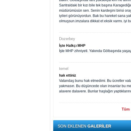
bakın. Gölbaşında rant yüksekya kim ne alırım
Santraldaki bir kızı bile tek başına Karaged
müdürümüsün sen. Senin kardeşini birisi oray
iyileri görünüyordun. Bak bu hareket sana y
olmuşsun.imzalara dikkat et eksik varmı. iyi b
Dozerbey
İşte Halkçı MHP
İşte MHP zihniyeti. Yakında Gölbaşında yaş
temel
hak ettiniz
Vatandaş bunu hak etmedimi. Bu ücretler vata
yakmasın. Bu düşüncede olan insanlar bu meml
alavere dalavere. Bunlar haşlağın yaptıkları
Tüm y
SON EKLENEN
GALERİLER