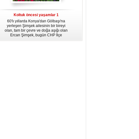
dördüncü gününün ikindi namazına
kadar, yirmiüç farz namazının
arkasından birer defa teşrik tekbiri
Koltuk öncesi yaşamlar 1
getirmeyi unutmayın.
60'lı yıllarda Konya'dan Gölbaşı'na
yerleşen Şimşek ailesinin bir bireyi
olan, tam bir çevre ve doğa aşığı olan
Ercan Şimşek, bugün CHP İlçe
Başkanlığı yaptığı Gölbaşı'nda yaşam
hikayesiyle herkese örnek oluyor.