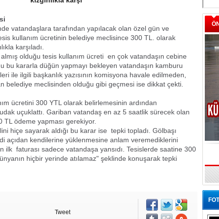
kızgınlıkla karşı
si
Ö
inde vatandaşlara tarafından yapılacak olan özel gün ve
 Tesis kullanım ücretinin belediye meclisince 300 TL. olarak
ıkla karşıladı.
 almış olduğu tesis kullanım ücreti
en çok vatandaşın cebine
duğu bu kararla düğün yapmayı bekleyen vatandaşın kamburu
leri ile ilgili başkanlık yazısının komisyona havale edilmeden,
n belediye meclisinden olduğu gibi geçmesi ise dikkat çekti.
anım ücretini 300 YTL olarak belirlemesinin ardından
dudak uçuklattı. Gariban vatandaş en az 5 saatlik sürecek olan
500 TL ödeme yapması gerekiyor.
ini hiçe sayarak aldığı bu karar ise
tepki topladı. Gölbaşı
addi açıdan kendilerine yüklenmesine anlam veremediklerini
n ilk
faturası sadece vatandaşa yansıdı. Tesislerde saatine 300
dünyanın hiçbir yerinde atılamaz" şeklinde konuşarak tepki
FOT
Tweet