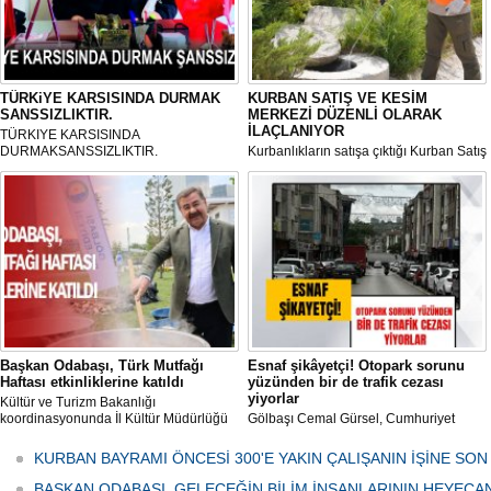
TÜRKiYE KARSISINDA DURMAK
KURBAN SATIŞ VE KESİM
SANSSIZLIKTIR.
MERKEZİ DÜZENLİ OLARAK
İLAÇLANIYOR
TÜRKIYE KARSISINDA
DURMAKSANSSIZLIKTIR.
Kurbanlıkların satışa çıktığı Kurban Satış
ve Kesim Merkezi, haşere ve
mikropların önüne geçilmesi amacıyla
her gün Gölbaşı Belediyesi ekipleri
tarafından düzenli olarak ilaçlanıyor.
Başkan Odabaşı, Türk Mutfağı
Esnaf şikâyetçi! Otopark sorunu
Haftası etkinliklerine katıldı
yüzünden bir de trafik cezası
yiyorlar
Kültür ve Turizm Bakanlığı
koordinasyonunda İl Kültür Müdürlüğü
Gölbaşı Cemal Gürsel, Cumhuriyet
tarafından düzenlenen "Türk Mutfağı
Caddesi ve ara sokaklarda işyeri
Haftası" etkinlikleri Ankara'da devam
bulunan esnaf ve alışverişe gelen
KURBAN BAYRAMI ÖNCESİ 300'E YAKIN ÇALIŞANIN İŞİNE SON
ediyor.
vatandaşlar park cezaları yüzünden
canından bezdi.
BAŞKAN ODABAŞI, GELECEĞİN BİLİM İNSANLARININ HEYECA