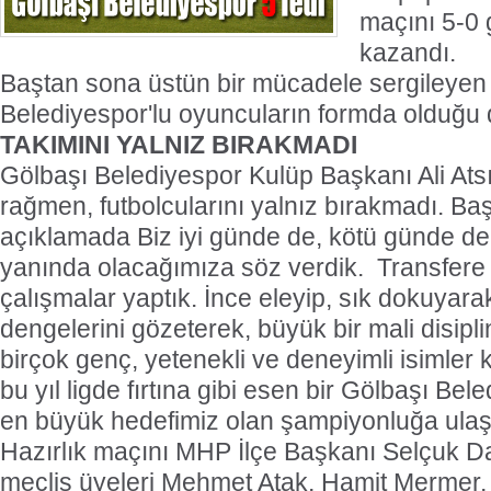
maçını 5-0 g
kazandı.
Baştan sona üstün bir mücadele sergileyen
Belediyespor'lu oyuncuların formda olduğu 
TAKIMINI YALNIZ BIRAKMADI
Gölbaşı Belediyespor Kulüp Başkanı Ali Ats
rağmen, futbolcularını yalnız bırakmadı. Baş
açıklamada Biz iyi günde de, kötü günde de
yanında olacağımıza söz verdik.
Transfere 
çalışmalar yaptık. İnce eleyip, sık dokuya
dengelerini gözeterek, büyük bir mali disipl
birçok genç, yetenekli ve deneyimli isimler 
bu yıl ligde fırtına gibi esen bir Gölbaşı Be
en büyük hedefimiz olan şampiyonluğa ulaşm
Hazırlık maçını MHP İlçe Başkanı Selçuk D
meclis üyeleri Mehmet Atak, Hamit Mermer, 