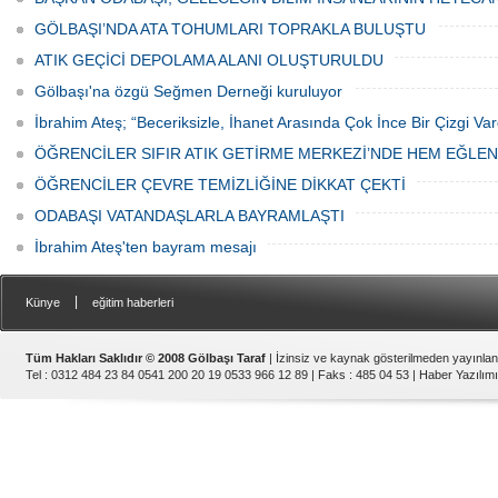
GÖLBAŞI’NDA ATA TOHUMLARI TOPRAKLA BULUŞTU
ATIK GEÇİCİ DEPOLAMA ALANI OLUŞTURULDU
Gölbaşı'na özgü Seğmen Derneği kuruluyor
İbrahim Ateş; “Beceriksizle, İhanet Arasında Çok İnce Bir Çizgi Var
ÖĞRENCİLER SIFIR ATIK GETİRME MERKEZİ’NDE HEM EĞLE
ÖĞRENCİLER ÇEVRE TEMİZLİĞİNE DİKKAT ÇEKTİ
ODABAŞI VATANDAŞLARLA BAYRAMLAŞTI
İbrahim Ateş'ten bayram mesajı
|
Künye
eğitim haberleri
Tüm Hakları Saklıdır © 2008 Gölbaşı Taraf
| İzinsiz ve kaynak gösterilmeden yayınla
Tel : 0312 484 23 84 0541 200 20 19 0533 966 12 89 | Faks : 485 04 53 |
Haber Yazılımı