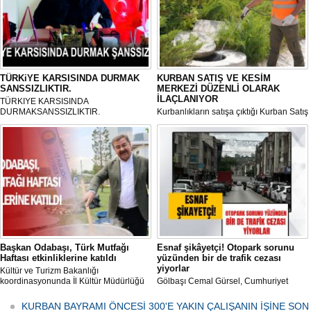
TÜRKiYE KARSISINDA DURMAK
KURBAN SATIŞ VE KESİM
SANSSIZLIKTIR.
MERKEZİ DÜZENLİ OLARAK
İLAÇLANIYOR
TÜRKIYE KARSISINDA
DURMAKSANSSIZLIKTIR.
Kurbanlıkların satışa çıktığı Kurban Satış
ve Kesim Merkezi, haşere ve
mikropların önüne geçilmesi amacıyla
her gün Gölbaşı Belediyesi ekipleri
tarafından düzenli olarak ilaçlanıyor.
Başkan Odabaşı, Türk Mutfağı
Esnaf şikâyetçi! Otopark sorunu
Haftası etkinliklerine katıldı
yüzünden bir de trafik cezası
yiyorlar
Kültür ve Turizm Bakanlığı
koordinasyonunda İl Kültür Müdürlüğü
Gölbaşı Cemal Gürsel, Cumhuriyet
tarafından düzenlenen "Türk Mutfağı
Caddesi ve ara sokaklarda işyeri
Haftası" etkinlikleri Ankara'da devam
bulunan esnaf ve alışverişe gelen
KURBAN BAYRAMI ÖNCESİ 300'E YAKIN ÇALIŞANIN İŞİNE SON