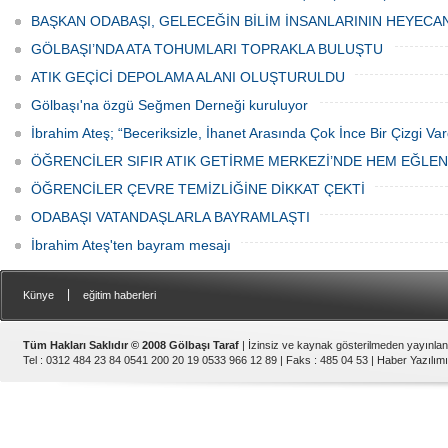
ediyor.
vatandaşlar park cezaları yüzünden
canından bezdi.
BAŞKAN ODABAŞI, GELECEĞİN BİLİM İNSANLARININ HEYECA
GÖLBAŞI’NDA ATA TOHUMLARI TOPRAKLA BULUŞTU
ATIK GEÇİCİ DEPOLAMA ALANI OLUŞTURULDU
Gölbaşı'na özgü Seğmen Derneği kuruluyor
İbrahim Ateş; “Beceriksizle, İhanet Arasında Çok İnce Bir Çizgi Var
ÖĞRENCİLER SIFIR ATIK GETİRME MERKEZİ’NDE HEM EĞLE
ÖĞRENCİLER ÇEVRE TEMİZLİĞİNE DİKKAT ÇEKTİ
ODABAŞI VATANDAŞLARLA BAYRAMLAŞTI
İbrahim Ateş'ten bayram mesajı
|
Künye
eğitim haberleri
Tüm Hakları Saklıdır © 2008 Gölbaşı Taraf
| İzinsiz ve kaynak gösterilmeden yayınla
Tel : 0312 484 23 84 0541 200 20 19 0533 966 12 89 | Faks : 485 04 53 |
Haber Yazılımı