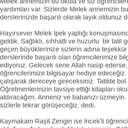
Melek annemizin bu okula ve siz öğrenciler
yardımları var. Sizlerde Melek annemizin bu 
derslerinizde başarılı olarak layık oldunuz d
Hayırsever Melek İpek yaptığı konuşmasınd
geldik. Sağlıklı, sıhhatli ve huzurlu
bir tatil
geçen büyüklerinize sizlerin adına teşekkür
derslerinde başarılı olan öğrencilerimize bi
ediyoruz. Gelecek sene Allah nasip ederse,
öğrencilerimize bilgisayar hediye edeceğiz
çalışarak dereceye gireceksiniz. Tatilde bol
Öğretmenlerinizin tavsiye ettiği kitapları o
aldıracağım. Anneniz ve babanızı üzmeyin.
sizlerle tekrar görüşeceğiz. dedi.
Kaymakam Raşit Zengin ise İncek'li öğrencil