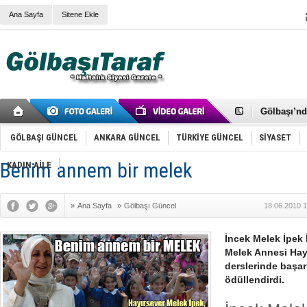
Ana Sayfa
Sitene Ekle
RIZA KAY
ANKARA V
Gölbaşı’nd
Cemal Gürs
Samet Kesk
GÖLBAŞI GÜNCEL
ANKARA GÜNCEL
TÜRKİYE GÜNCEL
SİYASET
FAİZ ORAN
OLİMPİK 
Benim annem bir melek
KADIN AİLE
SÖZ YERİ
TÜRKİYE (T
SPOR KLU
»
Ana Sayfa
»
Gölbaşı Güncel
18.06.2010 1
Mikail Arı
RECEP TA
ODABAŞI’N
İncek Melek İpek 
Gölbaşı Be
Melek Annesi Hay
İNCEK PAR
derslerinde başarı
ödüllendirdi.