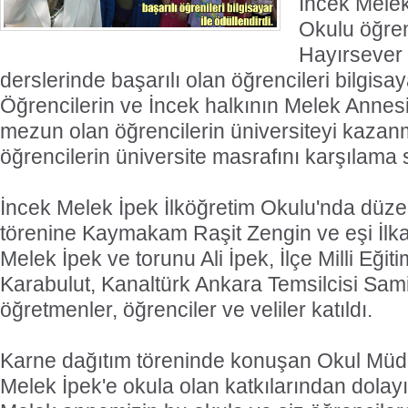
İncek Melek
Okulu öğren
Hayırsever 
derslerinde başarılı olan öğrencileri bilgisaya
Öğrencilerin ve İncek halkının Melek Annesi
mezun olan öğrencilerin üniversiteyi kazan
öğrencilerin üniversite masrafını karşılama 
İncek Melek İpek İlköğretim Okulu'nda düz
törenine Kaymakam Raşit Zengin ve eşi İlk
Melek İpek ve torunu Ali İpek, İlçe Milli Eği
Karabulut, Kanaltürk Ankara Temsilcisi Sam
öğretmenler, öğrenciler ve veliler katıldı.
Karne dağıtım töreninde konuşan Okul Mü
Melek İpek'e okula olan katkılarından dolay