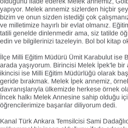
olduğunu ifade ederek Melek annemiz, Gölb
yapıyor. Melek annemiz sizlerden hiçbir şe
bizim ve onun sizden istediği çok çalışman
ve milletimize hayırlı bir evlat olmanız. Eğiti
tatili genelde dinlenmedir ama, siz tatilde öğ
edin ve bilgilerinizi tazeleyin. Bol bol kitap o
İlçe Milli Eğitim Müdürü Ümit Karabulut ise 
arada yaşıyorum. Birincisi Melek İpek'le bi
ikincisi ise Milli Eğitim Müdürlüğü olarak baş
geride bırakmak. Melek İpek annemiz, örnek ki
davranışlarıyla ülkemizde herkese örnek ola
İncek halkı Melek Annesine sahip olduğu iç
öğrencilerimize başarılar diliyorum dedi.
Kanal Türk Ankara Temsilcisi Sami Dadağlıo