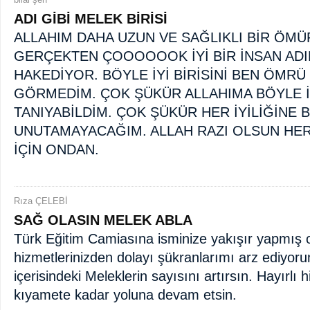
ADI GİBİ MELEK BİRİSİ
ALLAHIM DAHA UZUN VE SAĞLIKLI BİR ÖMÜ
GERÇEKTEN ÇOOOOOOK İYİ BİR İNSAN AD
HAKEDİYOR. BÖYLE İYİ BİRİSİNİ BEN ÖMRÜ
GÖRMEDİM. ÇOK ŞÜKÜR ALLAHIMA BÖYLE İY
TANIYABİLDİM. ÇOK ŞÜKÜR HER İYİLİĞİNE 
UNUTAMAYACAĞIM. ALLAH RAZI OLSUN HER
İÇİN ONDAN.
Rıza ÇELEBİ
SAĞ OLASIN MELEK ABLA
Türk Eğitim Camiasına isminize yakışır yapmış 
hizmetlerinizden dolayı şükranlarımı arz ediyor
içerisindeki Meleklerin sayısını artırsın. Hayırlı
kıyamete kadar yoluna devam etsin.