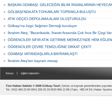
ediyor.
vatandaşlar park cezaları yüzünden
canından bezdi.
BAŞKAN ODABAŞI, GELECEĞİN BİLİM İNSANLARININ HEYECA
GÖLBAŞI’NDA ATA TOHUMLARI TOPRAKLA BULUŞTU
ATIK GEÇİCİ DEPOLAMA ALANI OLUŞTURULDU
Gölbaşı'na özgü Seğmen Derneği kuruluyor
İbrahim Ateş; “Beceriksizle, İhanet Arasında Çok İnce Bir Çizgi Var
ÖĞRENCİLER SIFIR ATIK GETİRME MERKEZİ’NDE HEM EĞLE
ÖĞRENCİLER ÇEVRE TEMİZLİĞİNE DİKKAT ÇEKTİ
ODABAŞI VATANDAŞLARLA BAYRAMLAŞTI
İbrahim Ateş'ten bayram mesajı
|
Künye
eğitim haberleri
Tüm Hakları Saklıdır © 2008 Gölbaşı Taraf
| İzinsiz ve kaynak gösterilmeden yayınla
Tel : 0312 484 23 84 0541 200 20 19 0533 966 12 89 | Faks : 485 04 53 |
Haber Yazılımı