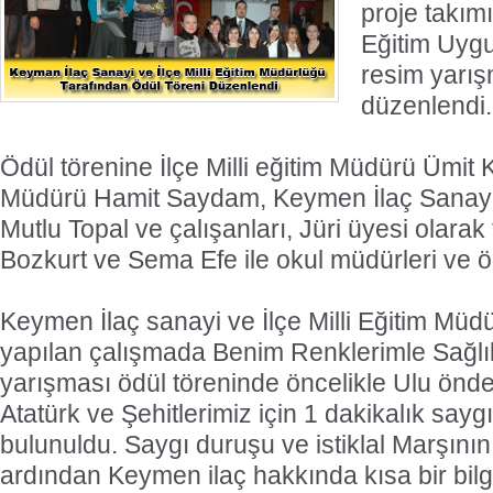
proje takım
Eğitim Uyg
resim yarış
düzenlendi.
Ödül törenine İlçe Milli eğitim Müdürü Ümit
Müdürü Hamit Saydam, Keymen İlaç Sanayi
Mutlu Topal ve çalışanları, Jüri üyesi olara
Bozkurt ve Sema Efe ile okul müdürleri ve öğ
Keymen İlaç sanayi ve İlçe Milli Eğitim Müdü
yapılan çalışmada Benim Renklerimle Sağlı
yarışması ödül töreninde öncelikle Ulu önd
Atatürk ve Şehitlerimiz için 1 dakikalık say
bulunuldu. Saygı duruşu ve istiklal Marşın
ardından Keymen ilaç hakkında kısa bir bilgi 