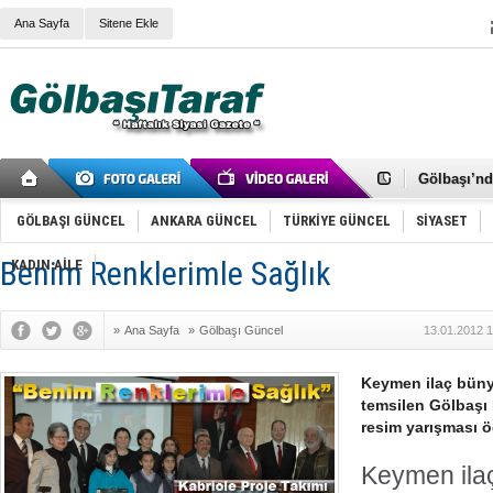
Ana Sayfa
Sitene Ekle
RIZA KAY
ANKARA V
Gölbaşı’nd
Cemal Gürs
Samet Kesk
GÖLBAŞI GÜNCEL
ANKARA GÜNCEL
TÜRKİYE GÜNCEL
SİYASET
FAİZ ORAN
OLİMPİK 
Benim Renklerimle Sağlık
KADIN AİLE
SÖZ YERİ
TÜRKİYE (T
SPOR KLU
Mikail Arı
»
Ana Sayfa
»
Gölbaşı Güncel
13.01.2012 1
RECEP TA
ODABAŞI’N
Keymen ilaç büny
Gölbaşı Be
İNCEK PAR
temsilen Gölbaşı
resim yarışması ö
Keymen ila