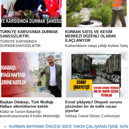
TÜRKiYE KARSISINDA DURMAK
KURBAN SATIŞ VE KESİM
SANSSIZLIKTIR.
MERKEZİ DÜZENLİ OLARAK
İLAÇLANIYOR
TÜRKIYE KARSISINDA
DURMAKSANSSIZLIKTIR.
Kurbanlıkların satışa çıktığı Kurban Satış
ve Kesim Merkezi, haşere ve
mikropların önüne geçilmesi amacıyla
her gün Gölbaşı Belediyesi ekipleri
tarafından düzenli olarak ilaçlanıyor.
Başkan Odabaşı, Türk Mutfağı
Esnaf şikâyetçi! Otopark sorunu
Haftası etkinliklerine katıldı
yüzünden bir de trafik cezası
yiyorlar
Kültür ve Turizm Bakanlığı
koordinasyonunda İl Kültür Müdürlüğü
Gölbaşı Cemal Gürsel, Cumhuriyet
tarafından düzenlenen "Türk Mutfağı
Caddesi ve ara sokaklarda işyeri
Haftası" etkinlikleri Ankara'da devam
bulunan esnaf ve alışverişe gelen
KURBAN BAYRAMI ÖNCESİ 300'E YAKIN ÇALIŞANIN İŞİNE SON